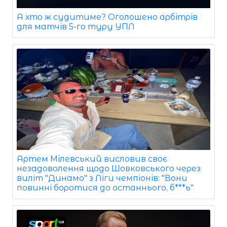
А хто ж судитиме? Оголошено арбітрів
для матчів 5-го туру УПЛ
Артем Мілевський висловив своє
незадоволення щодо Шовковського через
виліт "Динамо" з Ліги чемпіонів: "Вони
повинні боротися до останнього, б***ь"