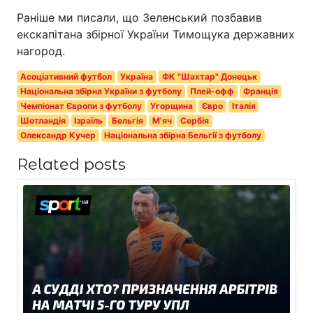
Раніше ми писали, що Зеленський позбавив
екскапітана збірної України Тимощука державних
нагород.
Асоціативний футбол
Україна
ФК "Шахтар" Донецьк
Національна збірна України з футболу
Плей-офф
Франція
Чемпіонат Європи з футболу
Угорщина
Євро
Італія
Шотландія
Ізраїль
Бельгія
М'яч
Сербія
Олександр Кучер
Національна збірна Бельгії з футболу
Related posts