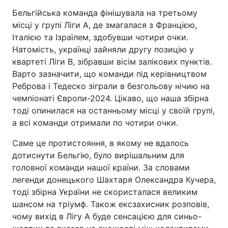
Бельгійська команда фінішувала на третьому
місці у групі Ліги А, де змагалася з Францією,
Італією та Ізраїлем, здобувши чотири очки.
Натомість, українці зайняли другу позицію у
квартеті Ліги B, зібравши вісім залікових пунктів.
Варто зазначити, що команди під керівництвом
Реброва і Тедеско зіграли в безгольову нічию на
чемпіонаті Європи-2024. Цікаво, що наша збірна
тоді опинилася на останньому місці у своїй групі,
а всі команди отримали по чотири очки.
Саме це протистояння, в якому не вдалось
дотиснути Бельгію, було вирішальним для
головної команди нашої країни. За словами
легенди донецького Шахтаря Олександра Кучера,
тоді збірна України не скористалася великим
шансом на тріумф. Також ексзахисник розповів,
чому вихід в Лігу А буде сенсацією для синьо-