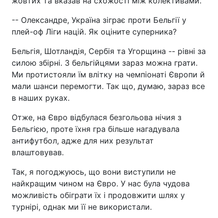
жовтих та вказав на схожості між колективами.
-- Олександре, Україна зіграє проти Бельгії у
плей-оф Ліги націй. Як оціните суперника?
Бельгія, Шотландія, Сербія та Угорщина -- рівні за
силою збірні. З бельгійцями зараз можна грати.
Ми протистояли їм влітку на чемпіонаті Європи й
мали шанси перемогти. Так що, думаю, зараз все
в наших руках.
Отже, на Євро відбулася безгольова нічия з
Бельгією, проте їхня гра більше нагадувала
антифутбол, адже для них результат
влаштовував.
Так, я погоджуюсь, що вони виступили не
найкращим чином на Євро. У нас була чудова
можливість обіграти їх і продовжити шлях у
турнірі, однак ми її не використали.