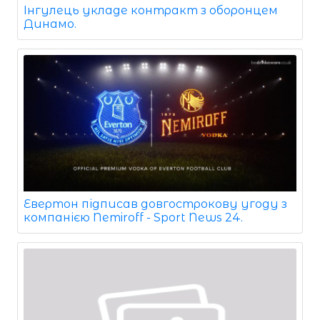
Інгулець укладе контракт з оборонцем
Динамо.
Евертон підписав довгострокову угоду з
компанією Nemiroff - Sport News 24.