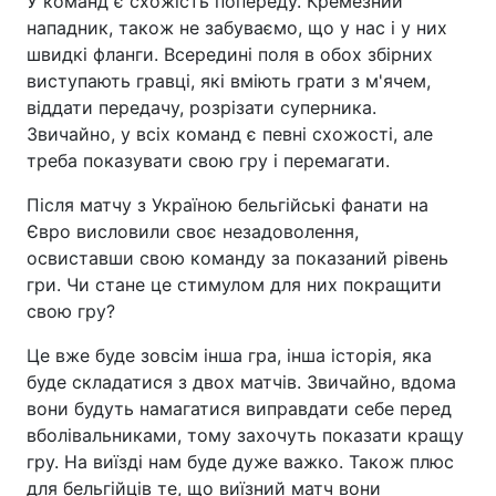
У команд є схожість попереду. Кремезний
нападник, також не забуваємо, що у нас і у них
швидкі фланги. Всередині поля в обох збірних
виступають гравці, які вміють грати з м'ячем,
віддати передачу, розрізати суперника.
Звичайно, у всіх команд є певні схожості, але
треба показувати свою гру і перемагати.
Після матчу з Україною бельгійські фанати на
Євро висловили своє незадоволення,
освиставши свою команду за показаний рівень
гри. Чи стане це стимулом для них покращити
свою гру?
Це вже буде зовсім інша гра, інша історія, яка
буде складатися з двох матчів. Звичайно, вдома
вони будуть намагатися виправдати себе перед
вболівальниками, тому захочуть показати кращу
гру. На виїзді нам буде дуже важко. Також плюс
для бельгійців те, що виїзний матч вони