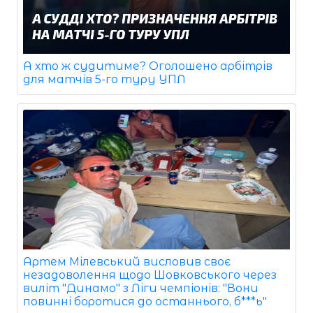
А хто ж судитиме? Оголошено арбітрів
для матчів 5-го туру УПЛ
Артем Мілевський висловив своє
незадоволення щодо Шовковського через
виліт "Динамо" з Ліги чемпіонів: "Вони
повинні боротися до останнього, б***ь"