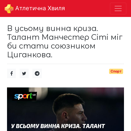
Aтлетична Хвиля
В усьому винна криза.
Талант Манчестер Сіті міг
би стати союзником
Циганкова.
Спорт