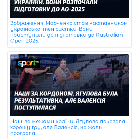
Зображення. Марченко став наставником
української тенісистки. Вони
приступили до підготовки до Australian
Open 2025.
Наші за межами країни. Ягупова показала
хорошу гру, але Валенсія, на жаль,
програла.