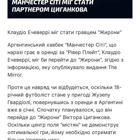
Клаудіо Ечеверрі міг стати гравцем "Жирони"
Аргентинський хавбек "Манчестер Сіті", що
наразі грає в оренді за "Рівер Плейт", Клаудіо
Ечеверрі, міг би перейти до "Жирони", згідно з
інформацією, яку опублікувало видання The
Mirror.
Проте це навряд чи відбудеться, оскільки 18-
річний футболіст стане у пригоді Жузепу
Гвардіолі, повернувшись з оренди в Аргентині
вже в січні. Спочатку планувалося, що він
перейде до "Жирони" Віктора Циганкова.
Оскільки центр поля "містян" не демонструє
оптимальної гри, йому необхідно отримати
більше ігрового часу.