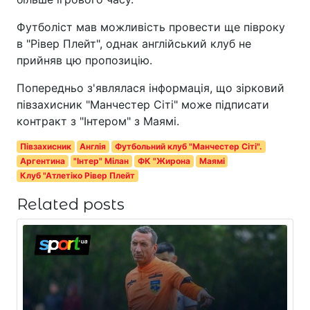
Футболіст мав можливість провести ще півроку
в "Рівер Плейт", однак англійський клуб не
прийняв цю пропозицію.
Попередньо з'являлася інформація, що зірковий
півзахисник "Манчестер Сіті" може підписати
контракт з "Інтером" з Маямі.
Півзахисник
Англія
Футбольний клуб "Манчестер Сіті".
Аргентина
"Інтер" Мілан
ФК "Жирона
Маямі
Клуб "Атлетіко Рівер Плейт
Related posts