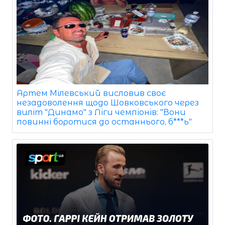
Артем Мілевський висловив своє
незадоволення щодо Шовковського через
виліт "Динамо" з Ліги чемпіонів: "Вони
повинні боротися до останнього, б***ь"