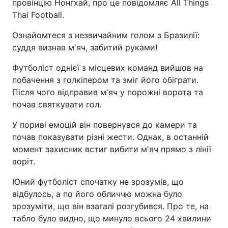
провінцію Нонгхай, про це повідомляє All Things
Thai Football.
Ознайомтеся з незвичайним голом з Бразилії:
суддя визнав м'яч, забитий руками!
Футболіст однієї з місцевих команд вийшов на
побачення з голкіпером та зміг його обіграти.
Після чого відправив м'яч у порожні ворота та
почав святкувати гол.
У пориві емоцій він повернувся до камери та
почав показувати різні жести. Однак, в останній
момент захисник встиг вибити м'яч прямо з лінії
воріт.
Юний футболіст спочатку не зрозумів, що
відбулось, а по його обличчю можна було
зрозуміти, що він взагалі розгубився. Про те, на
табло було видно, що минуло всього 24 хвилини