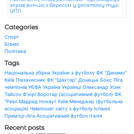
зіграв внічию з Вересом у десятому турі
УПЛ.
Categories
Спорт
Бізнес
Політика
Tags
Національна збірна України з футболу
ФК "Динамо"
Київ
Півзахисник
ФК "Шахтар" Донецьк
Бокс
Ліга
чемпіонів УЄФА
Україна
Українці
Олександр Усик
Тайсон Ф'юрі
Воротар (асоціативний футбол)
ФК
"Реал Мадрид
Нокаут
Київ
Менеджер (футбольна
асоціація)
Чемпіонат світу з футболу
Іспанія
Прем'єр-ліга
Асоціативний футбол
Італія
Recent posts