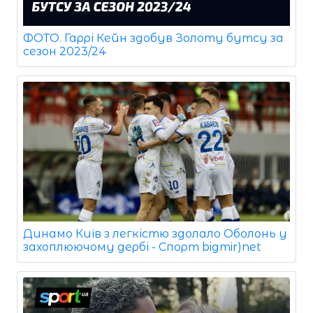
ФОТО. Гаррі Кейн здобув Золоту бутсу за
сезон 2023/24
Динамо Київ з легкістю здолало Оболонь у
захоплюючому дербі - Спорт bigmir)net