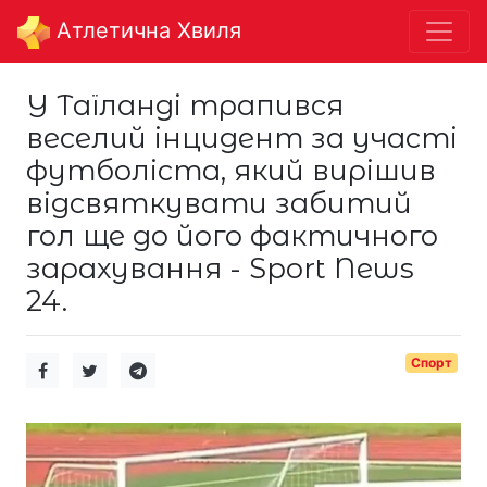
Aтлетична Хвиля
У Таїланді трапився
веселий інцидент за участі
футболіста, який вирішив
відсвяткувати забитий
гол ще до його фактичного
зарахування - Sport News
24.
Спорт