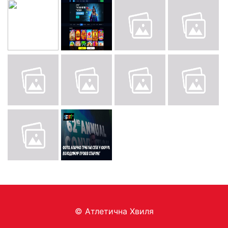
© Aтлетична Хвиля