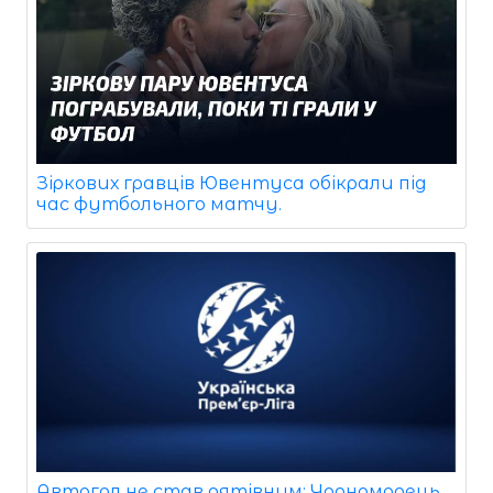
Зіркових гравців Ювентуса обікрали під
час футбольного матчу.
Автогол не став рятівним: Чорноморець