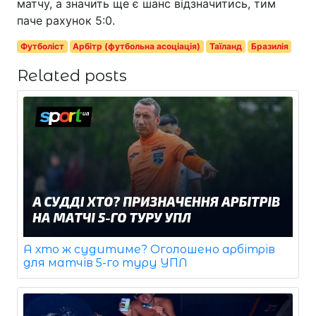
матчу, а значить ще є шанс відзначитись, тим
паче рахунок 5:0.
Футболіст
Арбітр (футбольна асоціація)
Таїланд
Бразилія
Related posts
А хто ж судитиме? Оголошено арбітрів
для матчів 5-го туру УПЛ