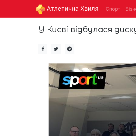
Aтлетична Хвиля
Спорт
Бізн
У Києві відбулася диск