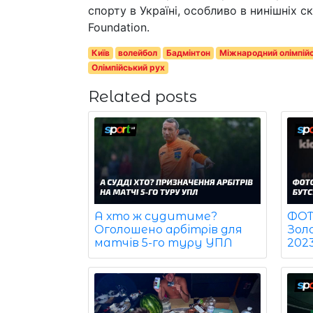
спорту в Україні, особливо в нинішніх 
Foundation.
Київ
волейбол
Бадмінтон
Міжнародний олімпійс
Олімпійський рух
Related posts
ФОТО
А хто ж судитиме?
Зол
Оголошено арбітрів для
202
матчів 5-го туру УПЛ