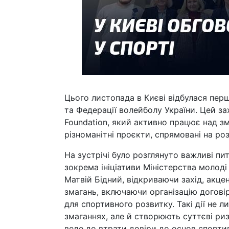
Цього листопада в Києві відбулася пер
та Федерації волейболу України. Цей за
Foundation, який активно працює над з
різноманітні проєкти, спрямовані на ро
На зустрічі було розглянуто важливі пи
зокрема ініціативи Міністерства молоді 
Матвій Бідний, відкриваючи захід, акце
змагань, включаючи організацію догові
для спортивного розвитку. Такі дії не 
змаганнях, але й створюють суттєві ри
веде до втрати довіри до основ спорти