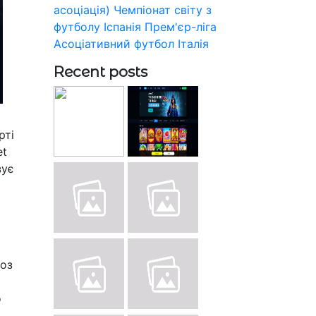
асоціація)
Чемпіонат світу з
футболу
Іспанія
Прем'єр-ліга
Асоціативний футбол
Італія
Recent posts
рті
et
зує
роз
о