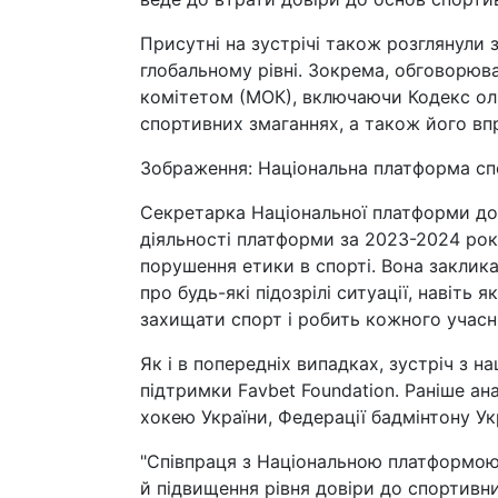
Присутні на зустрічі також розглянули 
глобальному рівні. Зокрема, обговорюв
комітетом (МОК), включаючи Кодекс олім
спортивних змаганнях, а також його вп
Зображення: Національна платформа сп
Секретарка Національної платформи до
діяльності платформи за 2023-2024 рок
порушення етики в спорті. Вона заклик
про будь-які підозрілі ситуації, навіт
захищати спорт і робить кожного учас
Як і в попередніх випадках, зустріч з 
підтримки Favbet Foundation. Раніше а
хокею України, Федерації бадмінтону Ук
"Співпраця з Національною платформою 
й підвищення рівня довіри до спортивн