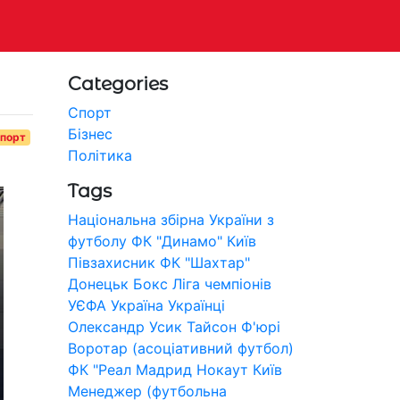
Categories
Спорт
Бізнес
порт
Політика
Tags
Національна збірна України з
футболу
ФК "Динамо" Київ
Півзахисник
ФК "Шахтар"
Донецьк
Бокс
Ліга чемпіонів
УЄФА
Україна
Українці
Олександр Усик
Тайсон Ф'юрі
Воротар (асоціативний футбол)
ФК "Реал Мадрид
Нокаут
Київ
Менеджер (футбольна