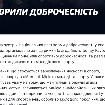
ша зустріч Національної платформи доброчесності у спо
хід організовано за підтримки благодійного фонду Favb
міцненням принципів спортивної доброчесності та реалі
звиток дитячого та молодіжного спорту.
тання, що стосуються забезпечення чесності в спорті,
та спорту в цій сфері. Міністр молоді та спорту України
нтував увагу на тому, що маніпуляції з результатами
рних матчів, залишаються однією з найсерйозніших заг
лише підривають принципи чесності та справедливості у
зики для спортсменів, особливо молодого покоління, щ
вних цінностей.