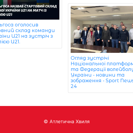
ьгоса оголосив
овний склад команди
їни U21 на зустріч з
ією U21.
Огляд зустрічі
Національної платфор
та Федерації волейбол
України - новини та
зображення - Sport New
24
© Aтлетична Хвиля