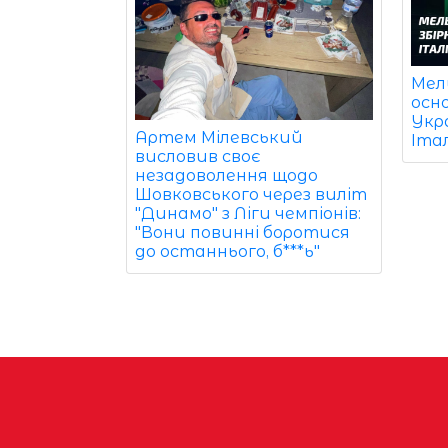
Мел
осн
Укра
Артем Мілевський
Італ
висловив своє
незадоволення щодо
Шовковського через виліт
"Динамо" з Ліги чемпіонів:
"Вони повинні боротися
до останнього, б***ь"