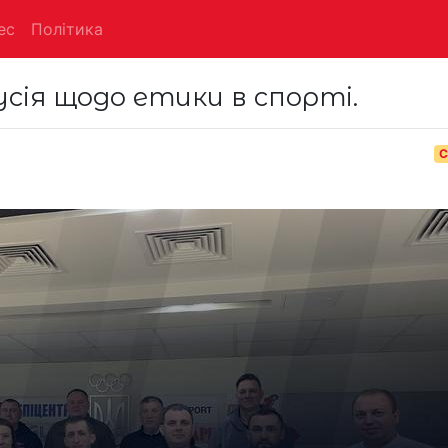
ес
Політика
усія щодо етики в спорті.
С