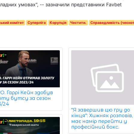
складних умовах", -- зазначили представники Favbet
ький комітет
Суперліга
Корупція
Честити.
Справедливість (чесно
. Гаррі Кейн здобув
оту бутсу за сезон
3/24
"Я завершив цю гру до
кінця": Хижняк розповів,
має намір перейти у
професійний бокс.