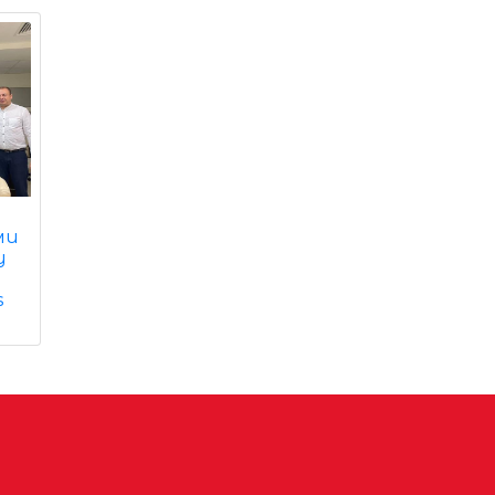
ми
у
s