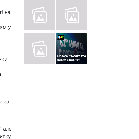
і на
іям у
мки
и
а за
, але
витку