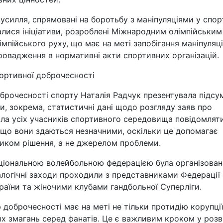
зусилля, спрямовані на боротьбу з маніпуляціями у спорт
алися ініціативи, розроблені Міжнародним олімпійським
пійського руху, що має на меті запобігання маніпуляц
ровадження в нормативні акти спортивних організацій.
ортивної доброчесності
брочесності спорту Наталія Радчук презентувала підсу
и, зокрема, статистичні дані щодо розгляду заяв про
ала усіх учасників спортивного середовища повідомлят
ь якщо вони здаються незначними, оскільки це допомагає
ником рішення, а не джерелом проблеми.
національною волейбольною федерацією була організован
налогічні заходи проходили з представниками Федерації
раїни та жіночими клубами гандбольної Суперліги.
доброчесності має на меті не тільки протидію корупції
их змагань серед фанатів. Це є важливим кроком у роз