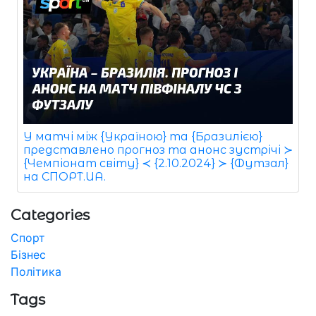
У матчі між {Україною} та {Бразилією}
представлено прогноз та анонс зустрічі ≻
{Чемпіонат світу} ≺ {2.10.2024} ≻ {Футзал}
на СПОРТ.UA.
Categories
Спорт
Бізнес
Політика
Tags