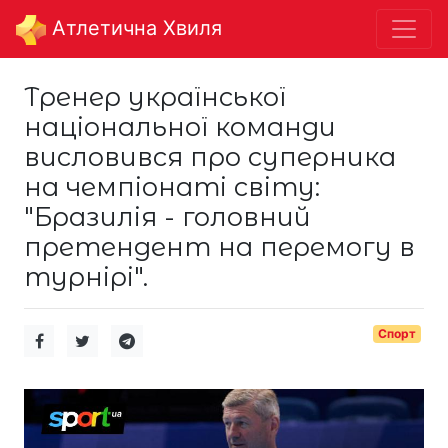
Aтлетична Хвиля
Тренер української
національної команди
висловився про суперника
на чемпіонаті світу:
"Бразилія - головний
претендент на перемогу в
турнірі".
Спорт