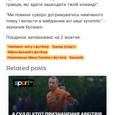
гравців, які здатні зашкодити твоїй команді".
"Ми повинні суворо дотримуватись наміченого
плану і вкласти в майданчик всі наші зусилля," -
зазначив Косенко.
Поєдинок заплановано на 2 жовтня.
Чемпіонат світу з футболу
Тренер (спорт)
Збірна Бразилії з футболу
Національна збірна України з футзалу
Бразилія
Related posts