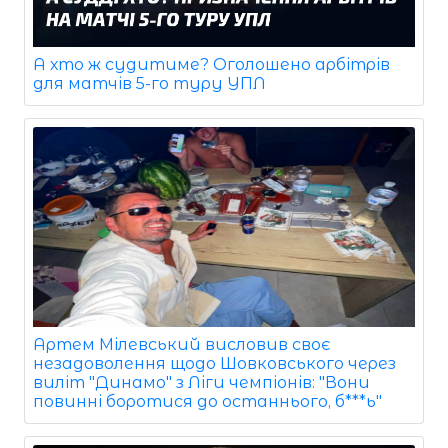
А хто ж судитиме? Оголошено арбітрів
для матчів 5-го туру УПЛ
Артем Мілевський висловив своє
незадоволення щодо Шовковського через
виліт "Динамо" з Ліги чемпіонів: "Вони
повинні боротися до останнього, б***ь"