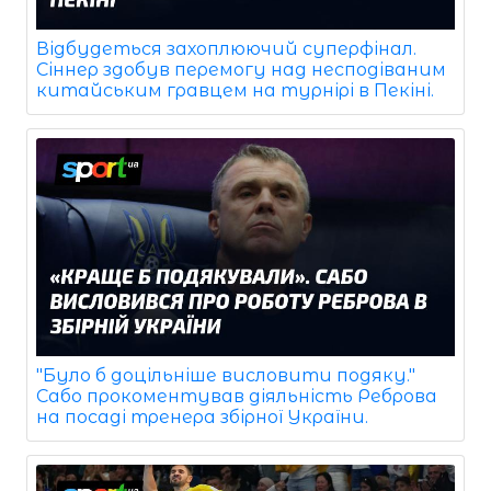
Відбудеться захоплюючий суперфінал.
Сіннер здобув перемогу над несподіваним
китайським гравцем на турнірі в Пекіні.
"Було б доцільніше висловити подяку."
Сабо прокоментував діяльність Реброва
на посаді тренера збірної України.