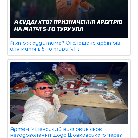
А хто ж судитиме? Оголошено арбітрів
для матчів 5-го туру УПЛ
Артем Мілевський висловив своє
незадоволення щодо Шовковського через