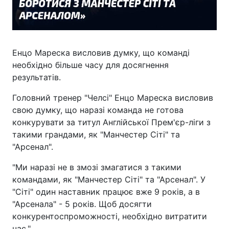
Енцо Мареска висловив думку, що команді
необхідно більше часу для досягнення
результатів.
Головний тренер "Челсі" Енцо Мареска висловив
свою думку, що наразі команда не готова
конкурувати за титул Англійської Прем'єр-ліги з
такими грандами, як "Манчестер Сіті" та
"Арсенал".
"Ми наразі не в змозі змагатися з такими
командами, як "Манчестер Сіті" та "Арсенал". У
"Сіті" один наставник працює вже 9 років, а в
"Арсенала" - 5 років. Щоб досягти
конкурентоспроможності, необхідно витратити
час."