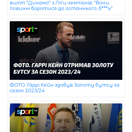
виліт "Динамо" з Ліги чемпіонів: "Вони
повинні боротися до останнього, б***ь"
ФОТО. Гаррі Кейн здобув Золоту бутсу за
сезон 2023/24