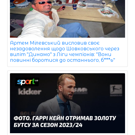
Артем Мілевський висловив своє
незадоволення щодо Шовковського через
виліт "Динамо" з Ліги чемпіонів: "Вони
повинні боротися до останнього, б***ь"