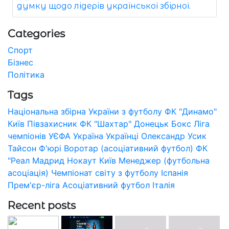
думку щодо лідерів української збірної.
Categories
Спорт
Бізнес
Політика
Tags
Національна збірна України з футболу
ФК "Динамо"
Київ
Півзахисник
ФК "Шахтар" Донецьк
Бокс
Ліга
чемпіонів УЄФА
Україна
Українці
Олександр Усик
Тайсон Ф'юрі
Воротар (асоціативний футбол)
ФК
"Реал Мадрид
Нокаут
Київ
Менеджер (футбольна
асоціація)
Чемпіонат світу з футболу
Іспанія
Прем'єр-ліга
Асоціативний футбол
Італія
Recent posts