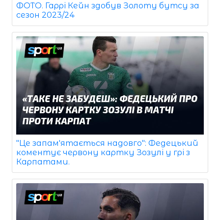
ФОТО. Гаррі Кейн здобув Золоту бутсу за
сезон 2023/24
"Це запам'ятається надовго": Федецький
коментує червону картку Зозулі у грі з
Карпатами.