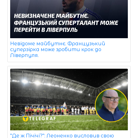
Невідоме майбутнє. Французький
суперзірка може зробити крок до
Ліверпуля.
"Де ж Пічічі?": Леоненко висловив свою