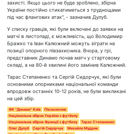
захисті. Якщо цього не буде зроблено, збірна
України постійно стикатиметься з труднощами
під час флангових атак", - зазначив Дулуб.
У списку гравців, які були включені до заявки на
матчі в листопаді, є можливість, що Володимир
Бражко та Іван Калюжний можуть зіграти на
позиції опорного півзахисника. Вчора, у грі,
представник Динамо почав матч у стартовому
складі, а на 80-й хвилині його замінив Калюжний.
Тарас Степаненко та Сергій Сидорчук, які були
основними опорниками національної команди
впродовж останніх 10-12 років, не були викликані
на цей збір.
ФК "Динамо" Київ
Півзахисник
Національна збірна України з футболу
Національна збірна Франції з футболу
Тарас Степаненко
Олег Дулуб
Сергій Сидорчук
Михайло Мудрик