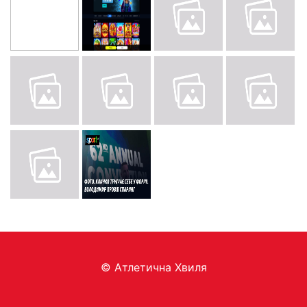
© Aтлетична Хвиля