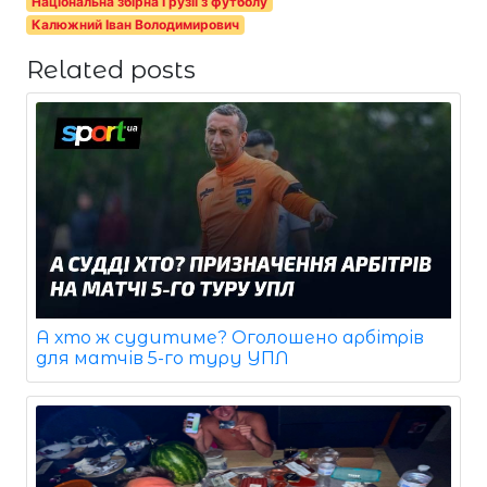
Національна збірна Грузії з футболу
Калюжний Іван Володимирович
Related posts
А хто ж судитиме? Оголошено арбітрів
для матчів 5-го туру УПЛ