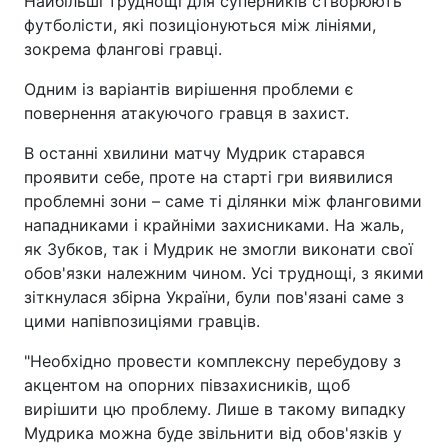
Найбільші труднощі для суперників створюють
футболісти, які позиціонуються між лініями,
зокрема флангові гравці.
Одним із варіантів вирішення проблеми є
повернення атакуючого гравця в захист.
В останні хвилини матчу Мудрик старався
проявити себе, проте на старті гри виявилися
проблемні зони – саме ті ділянки між фланговими
нападниками і крайніми захисниками. На жаль,
як Зубков, так і Мудрик не змогли виконати свої
обов'язки належним чином. Усі труднощі, з якими
зіткнулася збірна України, були пов'язані саме з
цими напівпозиціями гравців.
"Необхідно провести комплексну перебудову з
акцентом на опорних півзахисників, щоб
вирішити цю проблему. Лише в такому випадку
Мудрика можна буде звільнити від обов'язків у