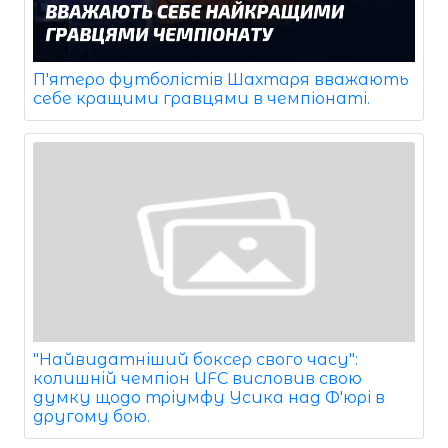
П'ятеро футболістів Шахтаря вважають
себе кращими гравцями в чемпіонаті.
"Найвидатніший боксер свого часу":
колишній чемпіон UFC висловив свою
думку щодо тріумфу Усика над Ф'юрі в
другому бою.