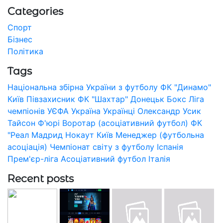
Categories
Спорт
Бізнес
Політика
Tags
Національна збірна України з футболу
ФК "Динамо"
Київ
Півзахисник
ФК "Шахтар" Донецьк
Бокс
Ліга
чемпіонів УЄФА
Україна
Українці
Олександр Усик
Тайсон Ф'юрі
Воротар (асоціативний футбол)
ФК
"Реал Мадрид
Нокаут
Київ
Менеджер (футбольна
асоціація)
Чемпіонат світу з футболу
Іспанія
Прем'єр-ліга
Асоціативний футбол
Італія
Recent posts