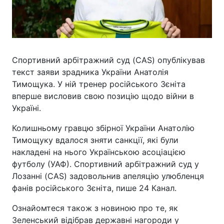
Спортивний арбітражний суд (CAS) опублікував
текст заяви зрадника України Анатолія
Тимощука. У ній тренер російського Зєніта
вперше висловив свою позицію щодо війни в
Україні.
Колишньому гравцю збірної України Анатолію
Тимощуку вдалося зняти санкції, які були
накладені на нього Українською асоціацією
футболу (УАФ). Спортивний арбітражний суд у
Лозанні (CAS) задовольнив апеляцію улюбленця
фанів російського Зєніта, пише 24 Канал.
Ознайомтеся також з новиною про те, як
Зеленський відібрав державні нагороди у