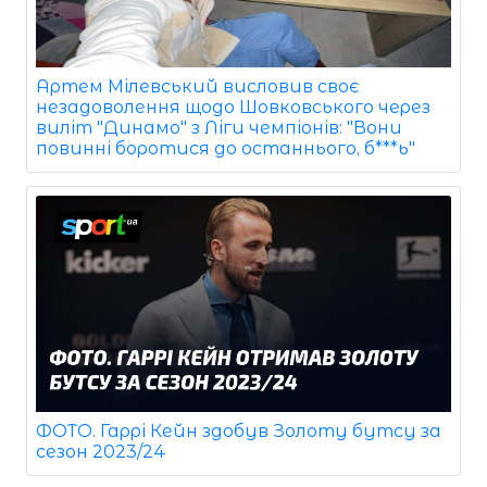
Артем Мілевський висловив своє
незадоволення щодо Шовковського через
виліт "Динамо" з Ліги чемпіонів: "Вони
повинні боротися до останнього, б***ь"
ФОТО. Гаррі Кейн здобув Золоту бутсу за
сезон 2023/24