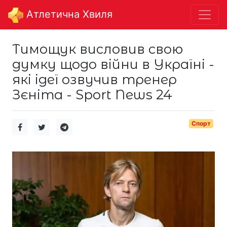
Aтлетична Хвиля
Тимощук висловив свою
думку щодо війни в Україні -
які ідеї озвучив тренер
Зєніта - Sport News 24
Спорт