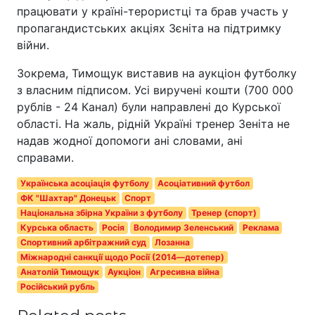
працювати у країні-терористці та брав участь у
пропагандистських акціях Зєніта на підтримку
війни.
Зокрема, Тимощук виставив на аукціон футболку
з власним підписом. Усі виручені кошти (700 000
рублів - 24 Канал) були направлені до Курської
області. На жаль, рідній Україні тренер Зеніта не
надав жодної допомоги ані словами, ані
справами.
Українська асоціація футболу
Асоціативний футбол
ФК "Шахтар" Донецьк
Спорт
Національна збірна України з футболу
Тренер (спорт)
Курська область
Росія
Володимир Зеленський
Реклама
Спортивний арбітражний суд
Лозанна
Міжнародні санкції щодо Росії (2014—дотепер)
Анатолій Тимощук
Аукціон
Агресивна війна
Російський рубль