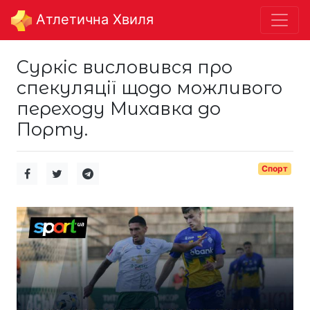
Aтлетична Хвиля
Суркіс висловився про
спекуляції щодо можливого
переходу Михавка до
Порту.
Спорт