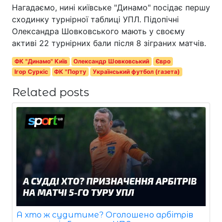
Нагадаємо, нині київське "Динамо" посідає першу
сходинку турнірної таблиці УПЛ. Підопічні
Олександра Шовковського мають у своєму
активі 22 турнірних бали після 8 зіграних матчів.
ФК "Динамо" Київ
Олександр Шовковський
Євро
Ігор Суркіс
ФК "Порту
Український футбол (газета)
Related posts
А хто ж судитиме? Оголошено арбітрів