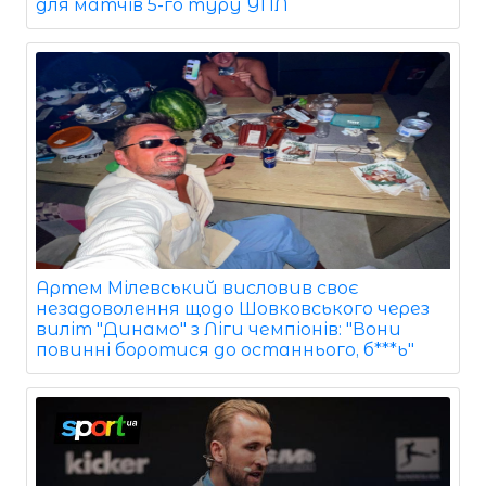
для матчів 5-го туру УПЛ
Артем Мілевський висловив своє
незадоволення щодо Шовковського через
виліт "Динамо" з Ліги чемпіонів: "Вони
повинні боротися до останнього, б***ь"