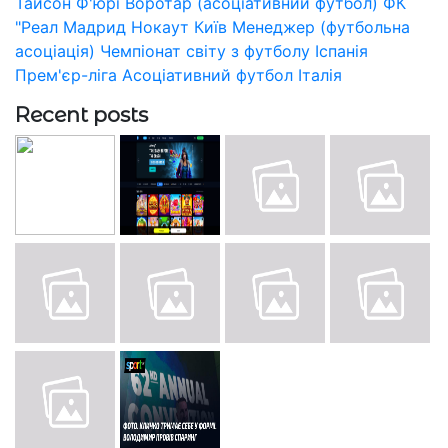
Тайсон Ф'юрі
Воротар (асоціативний футбол)
ФК
"Реал Мадрид
Нокаут
Київ
Менеджер (футбольна
асоціація)
Чемпіонат світу з футболу
Іспанія
Прем'єр-ліга
Асоціативний футбол
Італія
Recent posts