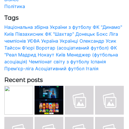
Політика
Tags
Національна збірна України з футболу
ФК "Динамо"
Київ
Півзахисник
ФК "Шахтар" Донецьк
Бокс
Ліга
чемпіонів УЄФА
Україна
Українці
Олександр Усик
Тайсон Ф'юрі
Воротар (асоціативний футбол)
ФК
"Реал Мадрид
Нокаут
Київ
Менеджер (футбольна
асоціація)
Чемпіонат світу з футболу
Іспанія
Прем'єр-ліга
Асоціативний футбол
Італія
Recent posts