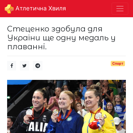
Aтлетична Хвиля
Стеценко здобула для
України ще одну медаль у
плаванні.
Спорт