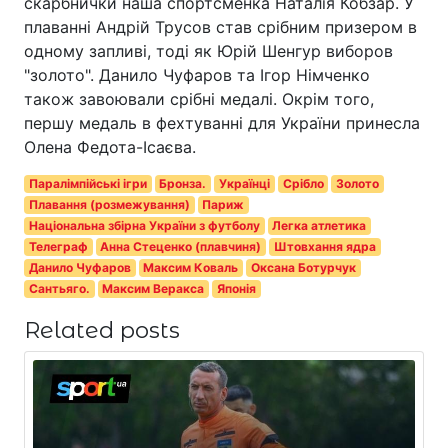
скарбнички наша спортсменка Наталія Кобзар. У
плаванні Андрій Трусов став срібним призером в
одному запливі, тоді як Юрій Шенгур виборов
"золото". Данило Чуфаров та Ігор Німченко
також завоювали срібні медалі. Окрім того,
першу медаль в фехтуванні для України принесла
Олена Федота-Ісаєва.
Паралімпійські ігри
Бронза.
Українці
Срібло
Золото
Плавання (розмежування)
Париж
Національна збірна України з футболу
Легка атлетика
Телеграф
Анна Стеценко (плавчиня)
Штовхання ядра
Данило Чуфаров
Максим Коваль
Оксана Ботурчук
Сантьяго.
Максим Веракса
Японія
Related posts