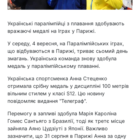
Українські паралімпійці з плавання здобувають
вражаючі медалі на Іграх у Парижі.
У середу, 4 вересня, на Паралімпійських іграх,
що відбуваються в Парижі, триває сьомий день
змагань. Українська команда знову здобула
медаль у паралімпійському плаванні.
Українська спортсменка Анна Стеценко
отримала срібну медаль у дисципліні 100 метрів
вільним стилем у класі S12. Цю новину
повідомляє видання "Телеграф".
Перемогу в запливі здобула Марія Кароліна
Гомес Сантьяго з Бразилії, тоді як третє місце
зайняла Аяно Цудзіуті з Японії. Важливо
зазначити, що 31 серпня в Парижі Анна за одну