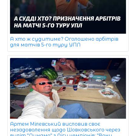
А хто ж судитиме? Оголошено арбітрів
для матчів 5-го туру УПЛ
Артем Мілевський висловив своє
незадоволення щодо Шовковського через
виліт "Динамо" з Ліги чемпіонів: "Вони