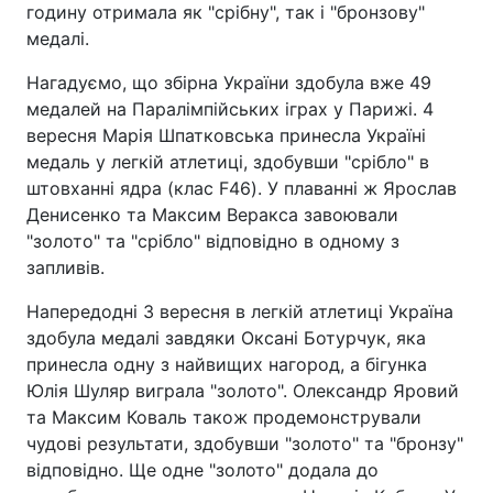
годину отримала як "срібну", так і "бронзову"
медалі.
Нагадуємо, що збірна України здобула вже 49
медалей на Паралімпійських іграх у Парижі. 4
вересня Марія Шпатковська принесла Україні
медаль у легкій атлетиці, здобувши "срібло" в
штовханні ядра (клас F46). У плаванні ж Ярослав
Денисенко та Максим Веракса завоювали
"золото" та "срібло" відповідно в одному з
запливів.
Напередодні 3 вересня в легкій атлетиці Україна
здобула медалі завдяки Оксані Ботурчук, яка
принесла одну з найвищих нагород, а бігунка
Юлія Шуляр виграла "золото". Олександр Яровий
та Максим Коваль також продемонстрували
чудові результати, здобувши "золото" та "бронзу"
відповідно. Ще одне "золото" додала до