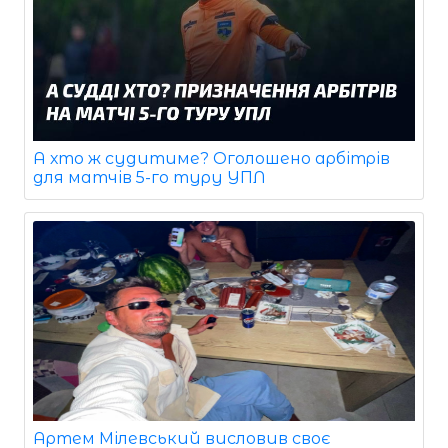
А хто ж судитиме? Оголошено арбітрів
для матчів 5-го туру УПЛ
Артем Мілевський висловив своє