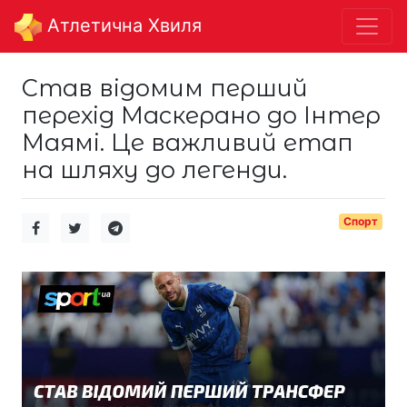
Aтлетична Хвиля
Став відомим перший
перехід Маскерано до Інтер
Маямі. Це важливий етап
на шляху до легенди.
Спорт