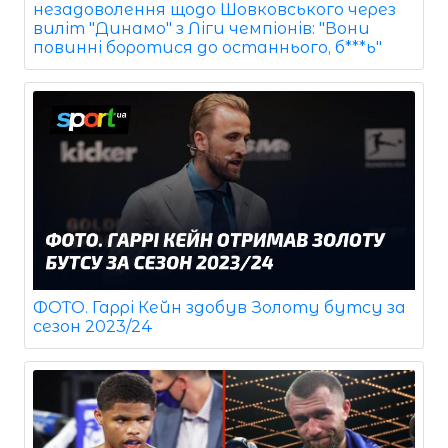
незадоволення щодо Шовковського через
виліт "Динамо" з Ліги чемпіонів: "Вони
повинні боротися до останнього, б***ь"
ФОТО. Гаррі Кейн здобув Золоту бутсу за
сезон 2023/24