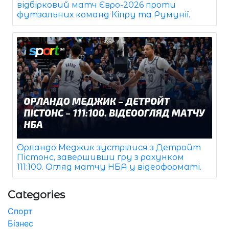
відбірковий матч Євро-2026 проти
футзальних команд Кіпру та Румунії.
Орландо Меджик зустрілися з Детройт
Пістонс, завершивши гру з рахунком
111:100. Огляд матчу НБА у відеоформаті.
Categories
Спорт
Бізнес