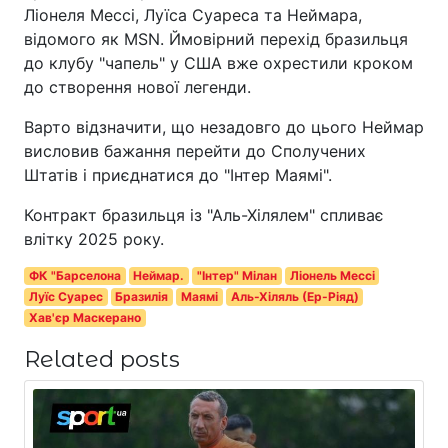
Ліонеля Мессі, Луїса Суареса та Неймара,
відомого як MSN. Ймовірний перехід бразильця
до клубу "чапель" у США вже охрестили кроком
до створення нової легенди.
Варто відзначити, що незадовго до цього Неймар
висловив бажання перейти до Сполучених
Штатів і приєднатися до "Інтер Маямі".
Контракт бразильця із "Аль-Хілялем" спливає
влітку 2025 року.
ФК "Барселона
Неймар.
"Інтер" Мілан
Ліонель Мессі
Луїс Суарес
Бразилія
Маямі
Аль-Хіляль (Ер-Ріяд)
Хав'єр Маскерано
Related posts