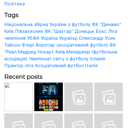
Політика
Tags
Національна збірна України з футболу
ФК "Динамо"
Київ
Півзахисник
ФК "Шахтар" Донецьк
Бокс
Ліга
чемпіонів УЄФА
Україна
Українці
Олександр Усик
Тайсон Ф'юрі
Воротар (асоціативний футбол)
ФК
"Реал Мадрид
Нокаут
Київ
Менеджер (футбольна
асоціація)
Чемпіонат світу з футболу
Іспанія
Прем'єр-ліга
Асоціативний футбол
Італія
Recent posts