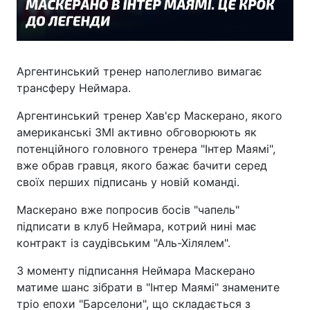
Аргентинський тренер наполегливо вимагає
трансферу Неймара.
Аргентинський тренер Хав'єр Маскерано, якого
американські ЗМІ активно обговорюють як
потенційного головного тренера "Інтер Маямі",
вже обрав гравця, якого бажає бачити серед
своїх перших підписань у новій команді.
Маскерано вже попросив босів "чапель"
підписати в клуб Неймара, котрий нині має
контракт із саудівським "Аль-Хілялем".
З моменту підписання Неймара Маскерано
матиме шанс зібрати в "Інтер Маямі" знамените
тріо епохи "Барселони", що складається з