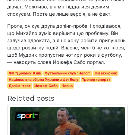
дівчат. Можливо, він міг піддатися деяким
спокусам. Проте це лише версія, а не факт.
Проте, очікує друга допінг-проба, і сподіваюся,
що Михайло зуміє вирішити цю проблему. Він
залучив адвоката, а я не хочу робити припущень
щодо розвитку подій. Власне, мені б не хотілося,
щоб Мудрик пропустив чотири роки з футболу,
— наводить слова Йожефа Сабо портал.
ФК "Динамо" Київ
Футбольний клуб "Челсі".
Півзахисник
Національна збірна України з футболу
Тренер (спорт)
Допінг-тест
Йожеф Сабо
Чесно
Related posts