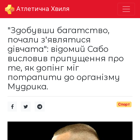
Aтлетична Хвиля
"Здобувши багатство,
почали з'являтися
дівчата": відомий Сабо
висловив припущення про
те, як допінг міг
потрапити до організму
Мудрика.
Спорт