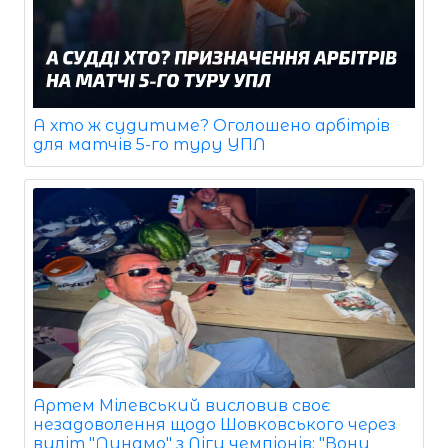
А хто ж судитиме? Оголошено арбітрів
для матчів 5-го туру УПЛ
Артем Мілевський висловив своє
незадоволення щодо Шовковського через
виліт "Динамо" з Ліги чемпіонів: "Вони