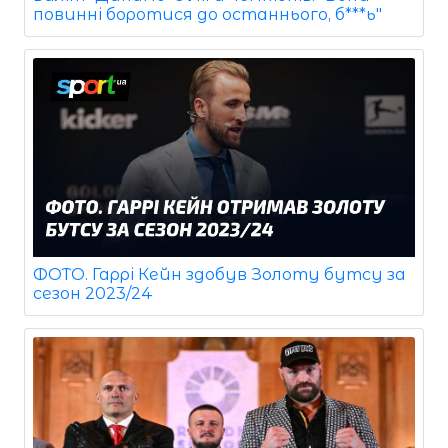
повинні боротися до останнього, б***ь"
ФОТО. Гаррі Кейн здобув Золоту бутсу за
сезон 2023/24