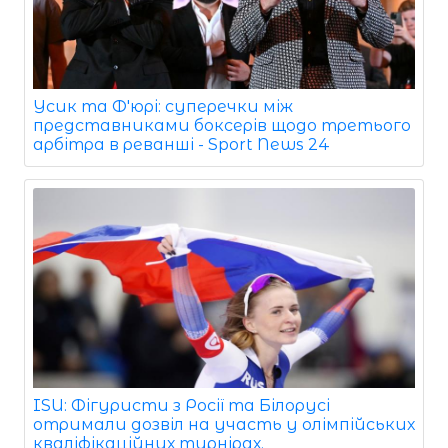
Усик та Ф'юрі: суперечки між
представниками боксерів щодо третього
арбітра в реванші - Sport News 24
ISU: Фігуристи з Росії та Білорусі
отримали дозвіл на участь у олімпійських
кваліфікаційних турнірах.