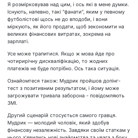
Я розмірковував над цим, і ось які в мене думки.
Існують, напевно, такі "фанати", яким у певному
футболістові щось не до вподоби, і вони
міркують, як його продати, щоб зекономити на
великих фінансових витратах, зокрема на
зарплаті.
Усе може трапитися. Якщо ж мова йде про
чотирирічну дискваліфікацію, то жодних
платежів не буде потрібно. Ось така ситуація.
Ознайомтеся також: Мудрик пройшов допінг-
тест з позитивним результатом, і йому може
загрожувати тривала заборона - повідомляють
ЗМІ.
Другий сценарій стосується самого гравця.
Мудрик — молодий чоловік, який здобув
фінансову незалежність. Завдяки своїм статкам у
нього з'явились нові знайомства та увага з боку