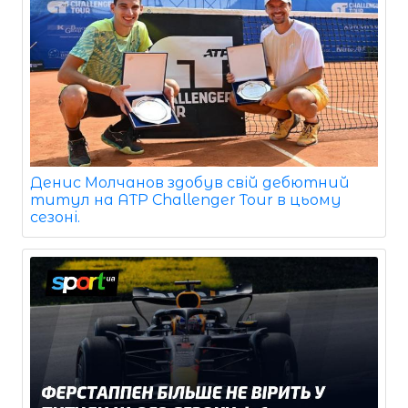
Денис Молчанов здобув свій дебютний
титул на ATP Challenger Tour в цьому
сезоні.