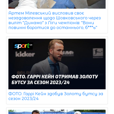
Артем Мілевський висловив своє
незадоволення щодо Шовковського через
виліт "Динамо" з Ліги чемпіонів: "Вони
повинні боротися до останнього, б***ь"
ФОТО. Гаррі Кейн здобув Золоту бутсу за
сезон 2023/24