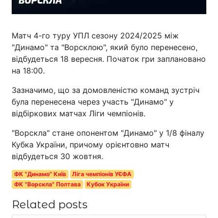
Матч 4-го туру УПЛ сезону 2024/2025 між
"Динамо" та "Ворсклою", який було перенесено,
відбудеться 18 вересня. Початок гри заплановано
на 18:00.
Зазначимо, що за домовленістю команд зустріч
була перенесена через участь "Динамо" у
відбіркових матчах Ліги чемпіонів.
"Ворскла" стане опонентом "Динамо" у 1/8 фіналу
Кубка України, причому орієнтовно матч
відбудеться 30 жовтня.
ФК "Динамо" Київ
Ліга чемпіонів УЄФА
ФК "Ворскла" Полтава
Кубок України
Related posts