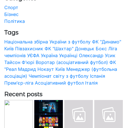
Спорт
Бізнес
Політика
Tags
Національна збірна України з футболу
ФК "Динамо"
Київ
Півзахисник
ФК "Шахтар" Донецьк
Бокс
Ліга
чемпіонів УЄФА
Україна
Українці
Олександр Усик
Тайсон Ф'юрі
Воротар (асоціативний футбол)
ФК
"Реал Мадрид
Нокаут
Київ
Менеджер (футбольна
асоціація)
Чемпіонат світу з футболу
Іспанія
Прем'єр-ліга
Асоціативний футбол
Італія
Recent posts