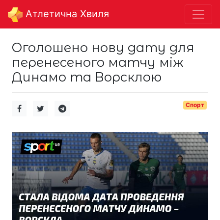
Aтлетична Хвиля
Оголошено нову дату для
перенесеного матчу між
Динамо та Ворсклою
Спорт