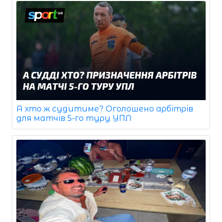
А хто ж судитиме? Оголошено арбітрів
для матчів 5-го туру УПЛ