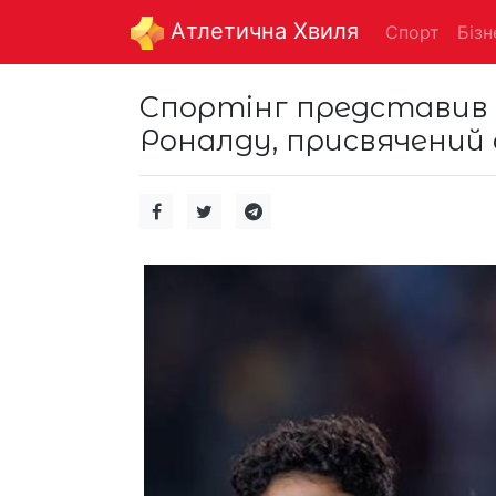
Aтлетична Хвиля
Спорт
Бізн
Спортінг представив 
Роналду, присвячений 