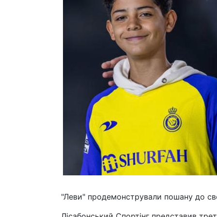
"Леви" продемонстрували пошану до св
Лісабонський Спортінг представив трет