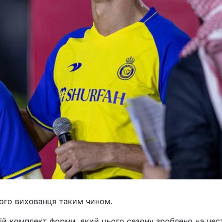
ого вихованця таким чином.
ій комплект форми, який цього сезону зроблено на чес