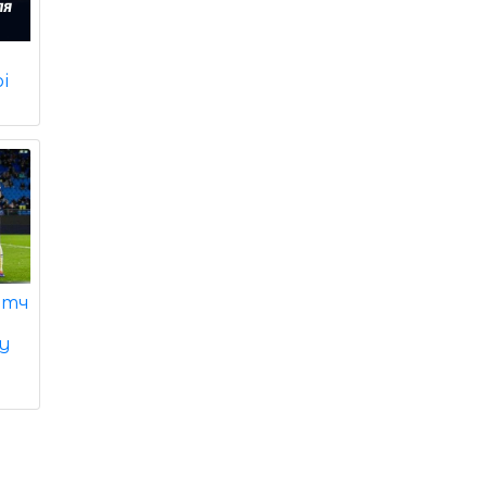
і
атч
ву