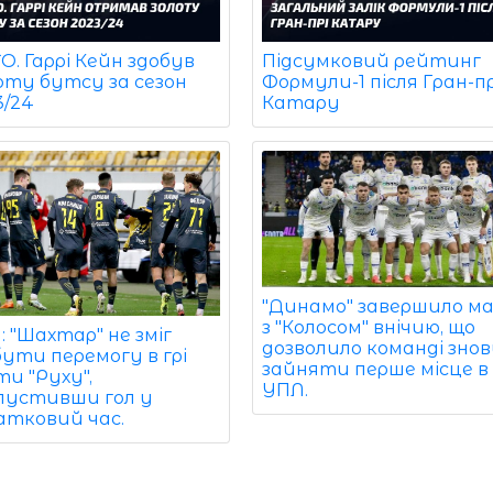
. Гаррі Кейн здобув
Підсумковий рейтинг
оту бутсу за сезон
Формули-1 після Гран-пр
3/24
Катару
"Динамо" завершило м
з "Колосом" внічию, що
 "Шахтар" не зміг
дозволило команді зно
бути перемогу в грі
зайняти перше місце в
и "Руху",
УПЛ.
пустивши гол у
атковий час.