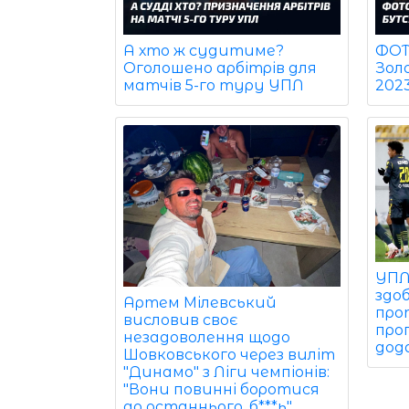
ФОТО
А хто ж судитиме?
Зол
Оголошено арбітрів для
202
матчів 5-го туру УПЛ
УПЛ:
здо
Артем Мілевський
прот
висловив своє
про
незадоволення щодо
дод
Шовковського через виліт
"Динамо" з Ліги чемпіонів:
"Вони повинні боротися
до останнього, б***ь"