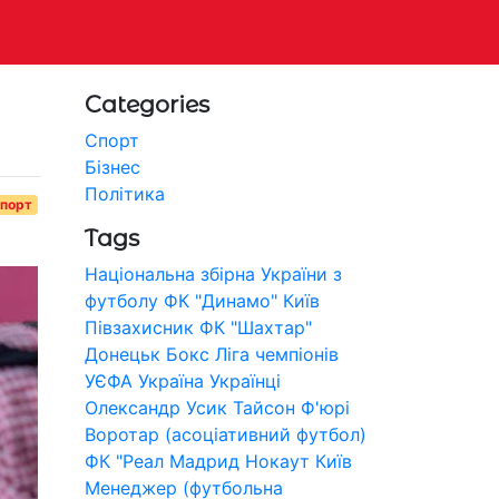
Categories
Спорт
Бізнес
Політика
порт
Tags
Національна збірна України з
футболу
ФК "Динамо" Київ
Півзахисник
ФК "Шахтар"
Донецьк
Бокс
Ліга чемпіонів
УЄФА
Україна
Українці
Олександр Усик
Тайсон Ф'юрі
Воротар (асоціативний футбол)
ФК "Реал Мадрид
Нокаут
Київ
Менеджер (футбольна