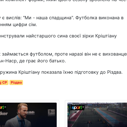
 є вислів: "Ми - наша спадщина". Футболка виконана в
нням цифри сім.
онстрували найстаршого сина своєї зірки Кріштіану
 займається футболом, проте наразі він не є вихованц
Ан-Наср, де грає його батько.
ужина Кріштіану показала їхню підготовку до Різдва.
g CP
Різдво