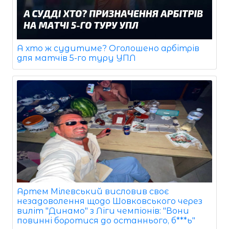
А хто ж судитиме? Оголошено арбітрів
для матчів 5-го туру УПЛ
Артем Мілевський висловив своє
незадоволення щодо Шовковського через
виліт "Динамо" з Ліги чемпіонів: "Вони
повинні боротися до останнього, б***ь"