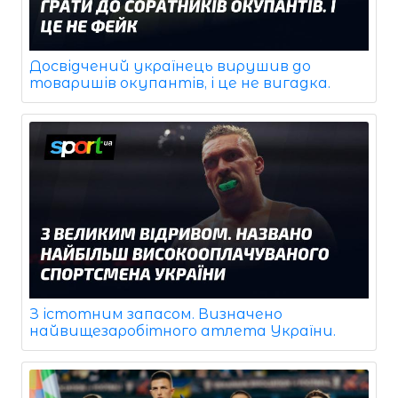
Досвідчений українець вирушив до
товаришів окупантів, і це не вигадка.
З істотним запасом. Визначено
найвищезаробітного атлета України.