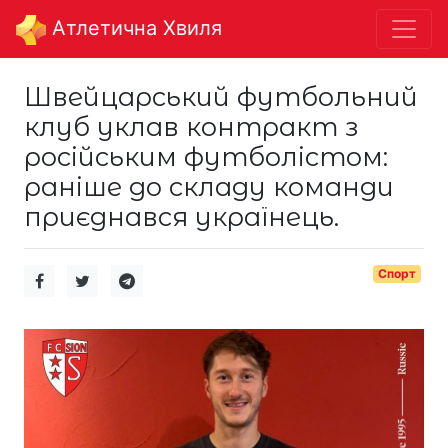
Aтлетична Хвиля
Швейцарський футбольний
клуб уклав контракт з
російським футболістом:
раніше до складу команди
приєднався українець.
Спорт