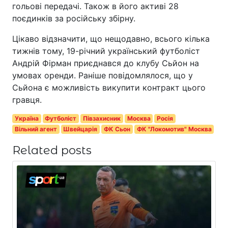
гольові передачі. Також в його активі 28
поєдинків за російську збірну.
Цікаво відзначити, що нещодавно, всього кілька
тижнів тому, 19-річний український футболіст
Андрій Фірман приєднався до клубу Сьйон на
умовах оренди. Раніше повідомлялося, що у
Сьйона є можливість викупити контракт цього
гравця.
Україна
Футболіст
Півзахисник
Москва
Росія
Вільний агент
Швейцарія
ФК Сьон
ФК "Локомотив" Москва
Related posts