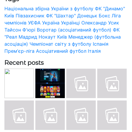
Національна збірна України з футболу
ФК "Динамо"
Київ
Півзахисник
ФК "Шахтар" Донецьк
Бокс
Ліга
чемпіонів УЄФА
Україна
Українці
Олександр Усик
Тайсон Ф'юрі
Воротар (асоціативний футбол)
ФК
"Реал Мадрид
Нокаут
Київ
Менеджер (футбольна
асоціація)
Чемпіонат світу з футболу
Іспанія
Прем'єр-ліга
Асоціативний футбол
Італія
Recent posts