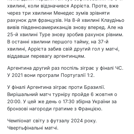
хвилині, коли відзначився Аррієта. Проте, вже
через три хвилини Менедес зумів зрівняти
рахунок для французів. На 8-й хвилині Клаудіньо
вивів південноамериканців знову вперед. Але на
25-й хвилині Туре знову зробив рахунок рівним.
В останні хвилини першого тайму, на 37-й
хвилині, Аррієта забив свій другий гол у матчі,
віддавши перевагу аргентинцям.
Аргентина другий раз поспіль зіграє у фіналі ЧС.
У 2021 вони програли Португалії 1:2.
У фіналі Аргентина зіграє проти Бразилії.
Вирішальний матч турніру пройде 6 жовтня о
20:00. У цей же день о 17:30 збірна України за
бронзові нагороди гратиме з Францією.
Чемпіонат світу з футзалу 2024 року.
Чвертьфінальні матчі.