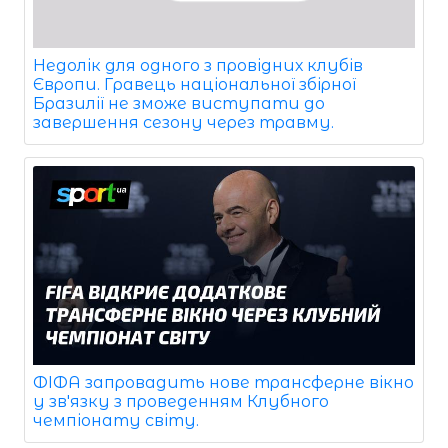
Недолік для одного з провідних клубів
Європи. Гравець національної збірної
Бразилії не зможе виступати до
завершення сезону через травму.
ФІФА запровадить нове трансферне вікно
у зв'язку з проведенням Клубного
чемпіонату світу.