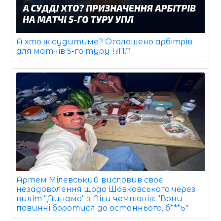
А хто ж судитиме? Оголошено арбітрів
для матчів 5-го туру УПЛ
Артем Мілевський висловив своє
незадоволення щодо Шовковського через
виліт "Динамо" з Ліги чемпіонів: "Вони
повинні боротися до останнього, б***ь"