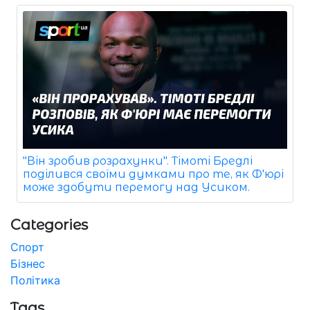
"Він зробив розрахунки". Тімоті Бредлі
поділився своїми думками про те, як Ф'юрі
може здобути перемогу над Усиком.
Categories
Спорт
Бізнес
Політика
Tags