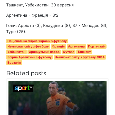
Ташкент, Узбекистан. 30 вересня
Аргентина - Франція - 3:2
Голи: Аррієта (3), Клаудіньо (8), 37 - Менедес (6),
Туре (25).
Національна збірна України з футболу
Чемпіонат світу з футболу
Франція
Аргентина
Португалія
Узбекистан
Французький народ
Футзал
Ташкент
Збірна Аргентини з футболу
Чемпіонат світу з футзалу ФІФА
Бразилія
Related posts