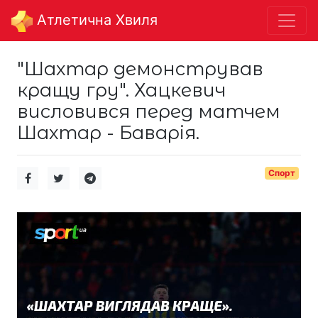
Aтлетична Хвиля
"Шахтар демонстрував
кращу гру". Хацкевич
висловився перед матчем
Шахтар - Баварія.
Спорт