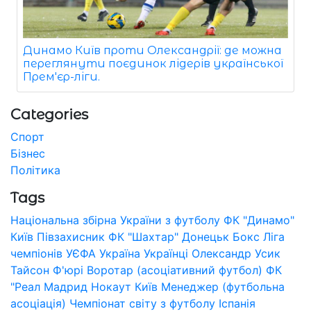
Динамо Київ проти Олександрії: де можна
переглянути поєдинок лідерів української
Прем'єр-ліги.
Categories
Спорт
Бізнес
Політика
Tags
Національна збірна України з футболу
ФК "Динамо"
Київ
Півзахисник
ФК "Шахтар" Донецьк
Бокс
Ліга
чемпіонів УЄФА
Україна
Українці
Олександр Усик
Тайсон Ф'юрі
Воротар (асоціативний футбол)
ФК
"Реал Мадрид
Нокаут
Київ
Менеджер (футбольна
асоціація)
Чемпіонат світу з футболу
Іспанія