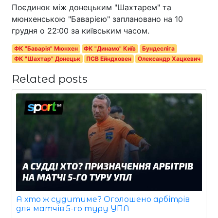
Поєдинок між донецьким "Шахтарем" та
мюнхенською "Баварією" заплановано на 10
грудня о 22:00 за київським часом.
ФК "Баварія" Мюнхен
ФК "Динамо" Київ
Бундесліга
ФК "Шахтар" Донецьк
ПСВ Ейндховен
Олександр Хацкевич
Related posts
А хто ж судитиме? Оголошено арбітрів
для матчів 5-го туру УПЛ