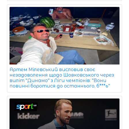
Артем Мілевський висловив своє
незадоволення щодо Шовковського через
виліт "Динамо" з Ліги чемпіонів: "Вони
повинні боротися до останнього, б***ь"