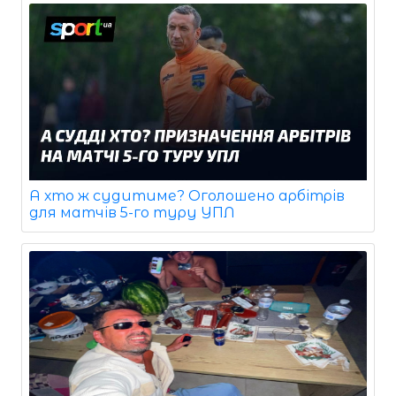
А хто ж судитиме? Оголошено арбітрів
для матчів 5-го туру УПЛ