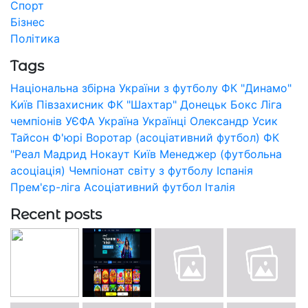
Спорт
Бізнес
Політика
Tags
Національна збірна України з футболу
ФК "Динамо"
Київ
Півзахисник
ФК "Шахтар" Донецьк
Бокс
Ліга
чемпіонів УЄФА
Україна
Українці
Олександр Усик
Тайсон Ф'юрі
Воротар (асоціативний футбол)
ФК
"Реал Мадрид
Нокаут
Київ
Менеджер (футбольна
асоціація)
Чемпіонат світу з футболу
Іспанія
Прем'єр-ліга
Асоціативний футбол
Італія
Recent posts