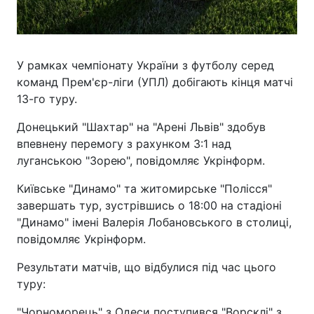
У рамках чемпіонату України з футболу серед
команд Прем'єр-ліги (УПЛ) добігають кінця матчі
13-го туру.
Донецький "Шахтар" на "Арені Львів" здобув
впевнену перемогу з рахунком 3:1 над
луганською "Зорею", повідомляє Укрінформ.
Київське "Динамо" та житомирське "Полісся"
завершать тур, зустрівшись о 18:00 на стадіоні
"Динамо" імені Валерія Лобановського в столиці,
повідомляє Укрінформ.
Результати матчів, що відбулися під час цього
туру:
"Чорноморець" з Одеси поступився "Ворсклі" з