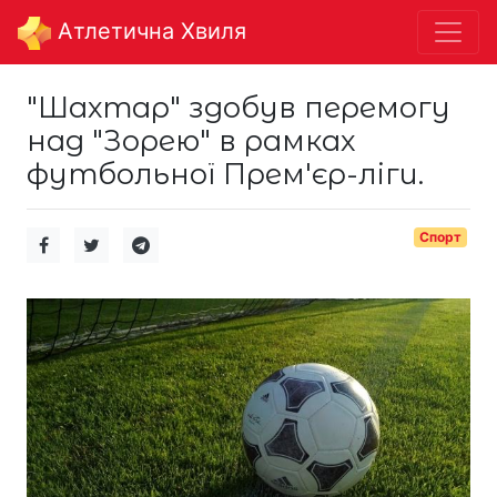
Aтлетична Хвиля
"Шахтар" здобув перемогу
над "Зорею" в рамках
футбольної Прем'єр-ліги.
Спорт