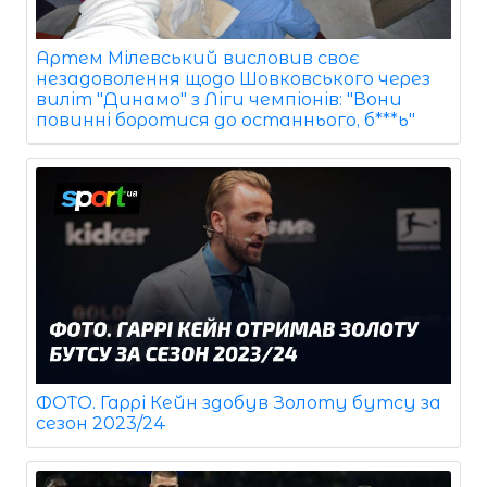
Артем Мілевський висловив своє
незадоволення щодо Шовковського через
виліт "Динамо" з Ліги чемпіонів: "Вони
повинні боротися до останнього, б***ь"
ФОТО. Гаррі Кейн здобув Золоту бутсу за
сезон 2023/24