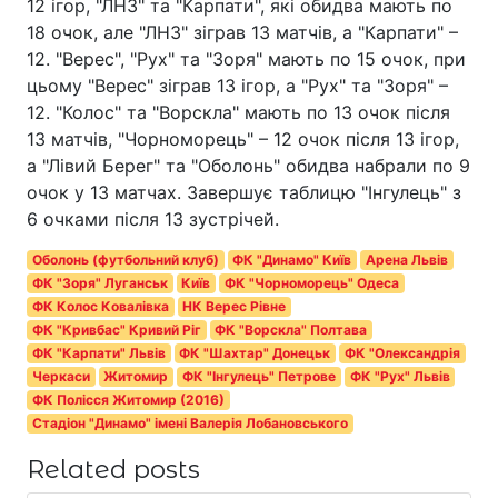
12 ігор, "ЛНЗ" та "Карпати", які обидва мають по
18 очок, але "ЛНЗ" зіграв 13 матчів, а "Карпати" –
12. "Верес", "Рух" та "Зоря" мають по 15 очок, при
цьому "Верес" зіграв 13 ігор, а "Рух" та "Зоря" –
12. "Колос" та "Ворскла" мають по 13 очок після
13 матчів, "Чорноморець" – 12 очок після 13 ігор,
а "Лівий Берег" та "Оболонь" обидва набрали по 9
очок у 13 матчах. Завершує таблицю "Інгулець" з
6 очками після 13 зустрічей.
Оболонь (футбольний клуб)
ФК "Динамо" Київ
Арена Львів
ФК "Зоря" Луганськ
Київ
ФК "Чорноморець" Одеса
ФК Колос Ковалівка
НК Верес Рівне
ФК "Кривбас" Кривий Ріг
ФК "Ворскла" Полтава
ФК "Карпати" Львів
ФК "Шахтар" Донецьк
ФК "Олександрія
Черкаси
Житомир
ФК "Інгулець" Петрове
ФК "Рух" Львів
ФК Полісся Житомир (2016)
Стадіон "Динамо" імені Валерія Лобановського
Related posts