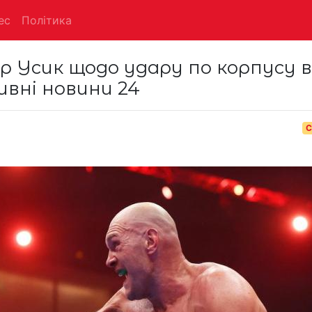
ес
Політика
 Усик щодо удару по корпусу в
ивні новини 24
С