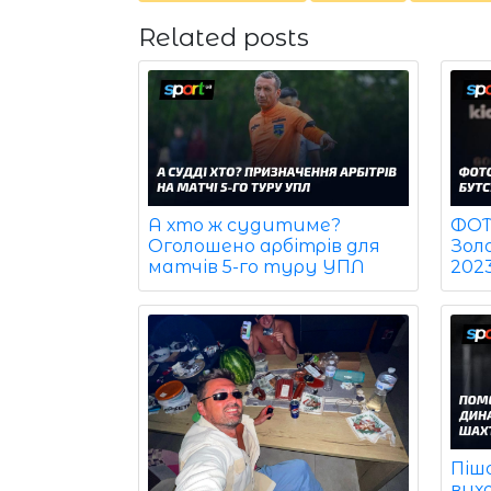
Related posts
ФОТО
А хто ж судитиме?
Зол
Оголошено арбітрів для
202
матчів 5-го туру УПЛ
Піш
вих