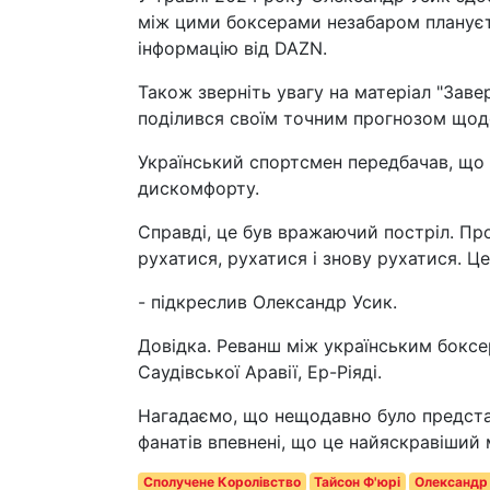
між цими боксерами незабаром плануєт
інформацію від DAZN.
Також зверніть увагу на матеріал "Завер
поділився своїм точним прогнозом щодо
Український спортсмен передбачав, що 
дискомфорту.
Справді, це був вражаючий постріл. Пр
рухатися, рухатися і знову рухатися. Ц
- підкреслив Олександр Усик.
Довідка. Реванш між українським боксер
Саудівської Аравії, Ер-Ріяді.
Нагадаємо, що нещодавно було предста
фанатів впевнені, що це найяскравіший м
Сполучене Королівство
Тайсон Ф'юрі
Олександр