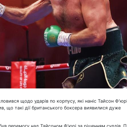
овився щодо ударів по корпусу, які наніс Тайсон Ф'юрі
ив, що такі дії британського боксера виявилися дуже
був перемогу над Тайсоном Ф'юрі за рішенням суддів. 