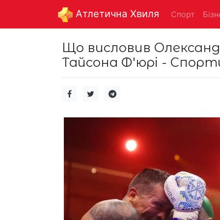
Aтлетична Хвиля
Спорт
Бізн
Що висловив Олександр
Тайсона Ф'юрі - Спорт