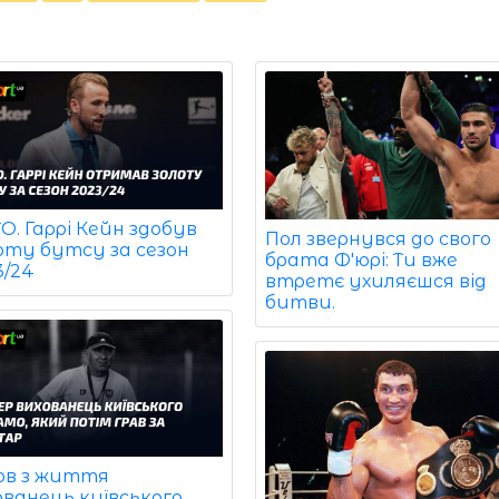
. Гаррі Кейн здобув
Пол звернувся до свого
оту бутсу за сезон
брата Ф'юрі: Ти вже
3/24
втретє ухиляєшся від
битви.
ов з життя
ованець київського