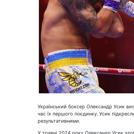
Український боксер Олександр Усик висл
час їх першого поєдинку. Усик підкресл
результативними.
У травні 2024 року Олександр Усик здо