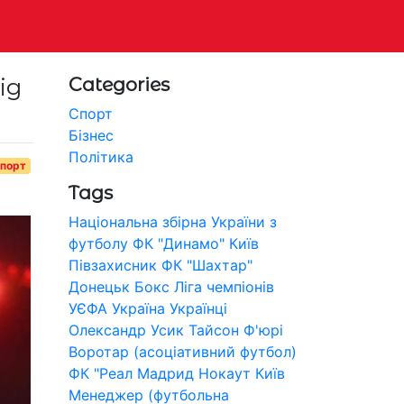
ід
Categories
Спорт
Бізнес
Політика
порт
Tags
Національна збірна України з
футболу
ФК "Динамо" Київ
Півзахисник
ФК "Шахтар"
Донецьк
Бокс
Ліга чемпіонів
УЄФА
Україна
Українці
Олександр Усик
Тайсон Ф'юрі
Воротар (асоціативний футбол)
ФК "Реал Мадрид
Нокаут
Київ
Менеджер (футбольна