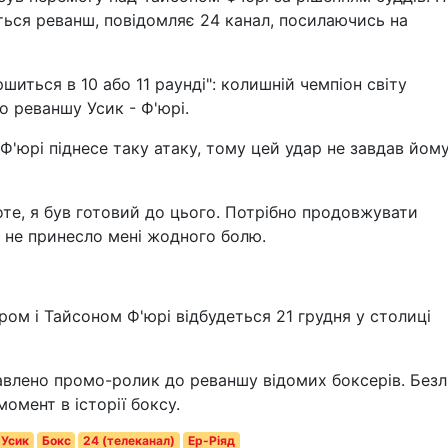
ься реванш, повідомляє 24 канал, посилаючись на
шиться в 10 або 11 раунді": колишній чемпіон світу
 реваншу Усик - Ф'юрі.
Ф'юрі піднесе таку атаку, тому цей удар не завдав йом
оте, я був готовий до цього. Потрібно продовжувати
е не принесло мені жодного болю.
ом і Тайсоном Ф'юрі відбудеться 21 грудня у столиці
влено промо-ролик до реваншу відомих боксерів. Безл
омент в історії боксу.
 Усик
Бокс
24 (телеканал)
Ер-Ріяд