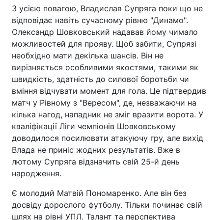
З усією повагою, Владислав Супряга поки що не
відповідає навіть сучасному рівню "Динамо".
Олександр Шовковський надавав йому чимало
можливостей для прояву. Щоб забити, Супрязі
необхідно мати декілька шансів. Він не
вирізняється особливими якостями, такими як
швидкість, здатність до силової боротьби чи
вміння відчувати момент для гола. Це підтвердив
матч у Рівному з "Вересом", де, незважаючи на
кілька нагод, нападник не зміг вразити ворота. У
кваліфікації Ліги чемпіонів Шовковському
доводилося посилювати атакуючу гру, але вихід
Влада не приніс жодних результатів. Вже в
лютому Супряга відзначить свій 25-й день
народження.
Є молодий Матвій Пономаренко. Але він без
досвіду дорослого футболу. Тільки починає свій
шлях на рівні УПЛ. Талант та перспектива