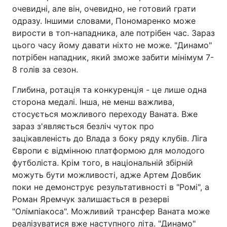
очевидні, але він, очевидно, не готовий грати
одразу. Іншими словами, Пономаренко може
вирости в топ-нападника, але потрібен час. Зараз
цього часу йому давати ніхто не може. "Динамо"
потрібен нападник, який зможе забити мінімум 7-
8 голів за сезон.
Глибина, ротація та конкуренція - це лише одна
сторона медалі. Інша, не менш важлива,
стосується можливого переходу Ваната. Вже
зараз з'являється безліч чуток про
зацікавленість до Влада з боку ряду клубів. Ліга
Європи є відмінною платформою для молодого
футболіста. Крім того, в національній збірній
можуть бути можливості, адже Артем Довбик
поки не демонструє результативності в "Ромі", а
Роман Яремчук залишається в резерві
"Олімпіакоса". Можливий трансфер Ваната може
реалізуватися вже наступного літа. "Динамо"