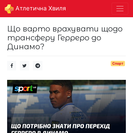
Aтлетична Хвиля
Що варто врахувати щодо
трансферу Герреро до
Динамо?
Спорт