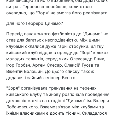
компенсацію за його виховання, без додаткових
витрат. Герреро ж перейшов, коли стало
очевидно, що "Зоря" не змогла його реалізувати.
Для чого Герреро Динамо?
Перехід панамського футболіста до "Динамо" не
став для багатьох несподіваністю. Між цими
клубами склалися дуже гарні стосунки. Влітку
київський клуб віддав в оренду до "Зорі" кількох
молодих талантів, серед яких Олександр Яцик,
Ігор Горбач, Артем Слесар, Олексій Гусєв та
Вікентій Волошин. До цього списку також
додався і зайвий легіонер Беніто.
"Зоря" організувала тренування на теренах
київського клубу та знову розпочала проведення
домашніх матчів на стадіоні "Динамо" ім. Валерія
Лобановського. Взаємозв'язок між клубами та
їхніми власниками є досить тісним. Складалося