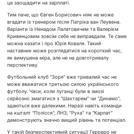
це заощадити на зарплаті.
Тим паче, що Євген Борисович ніяк не може
вгадати із тренером після Патріка ван Леувена.
Варіанти із Ненадом Лалатовичем та Валерієм
Кривенцовим зовсім себе не виправдали. Те саме
можна казати і про Юрія Коваля. Такий
наставник може розглядатися на короткий час,
як вимушена міра, але не на довготривалу
перспективу.
Футбольний клуб "Зоря" вже тривалий час не
може вважатися третьою силою українського
футболу. Часи, коли луганці були в змозі
серйозно змагатися з "Шахтарем" чи "Динамо",
здаються вже далекими. Наразі навіть команди
на кшталт "Полісся", ЛНЗ, "Руха" та "Карпат"
демонструють значно вищий рівень та потенціал.
У такій безперспективній ситуації Герреро не