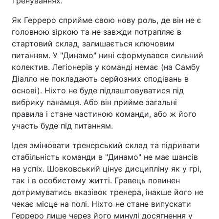
тренуваннях.
Як Герреро сприйме свою нову роль, де він не є
головною зіркою та не завжди потрапляє в
стартовий склад, залишається ключовим
питанням. У "Динамо" нині сформувався сильний
колектив. Легіонерів у команді немає (на Самбу
Діалло не покладають серйозних сподівань в
основі). Ніхто не буде підлаштовуватися під
вибрику панамця. Або він прийме загальні
правила і стане частиною команди, або ж його
участь буде під питанням.
Ідея змінювати тренерський склад та підривати
стабільність команди в "Динамо" не має шансів
на успіх. Шовковський цінує дисципліну як у грі,
так і в особистому житті. Гравець повинен
дотримуватись вказівок тренера, інакше його не
чекає місце на полі. Ніхто не стане випускати
Герреро лише через його минулі досягнення у