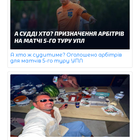
А хто ж судитиме? Оголошено арбітрів
для матчів 5-го туру УПЛ