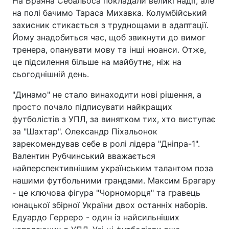
На Браяна Себальоса покладали великі надії, але
на полі бачимо Тараса Михавка. Колумбійський
захисник стикається з труднощами в адаптації.
Йому знадобиться час, щоб звикнути до вимог
тренера, опанувати мову та інші нюанси. Отже,
це підсилення більше на майбутнє, ніж на
сьогоднішній день.
"Динамо" не стало винаходити нові рішення, а
просто почало підписувати найкращих
футболістів з УПЛ, за винятком тих, хто виступає
за "Шахтар". Олександр Піхальонок
зарекомендував себе в ролі лідера "Дніпра-1".
Валентин Рубчинський вважається
найперспективнішим українським талантом поза
нашими футбольними грандами. Максим Брагару
- це ключова фігура "Чорноморця" та гравець
юнацької збірної України двох останніх наборів.
Едуардо Герреро - один із найсильніших