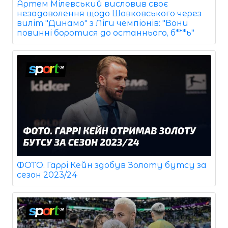
Артем Мілевський висловив своє
незадоволення щодо Шовковського через
виліт "Динамо" з Ліги чемпіонів: "Вони
повинні боротися до останнього, б***ь"
ФОТО. Гаррі Кейн здобув Золоту бутсу за
сезон 2023/24