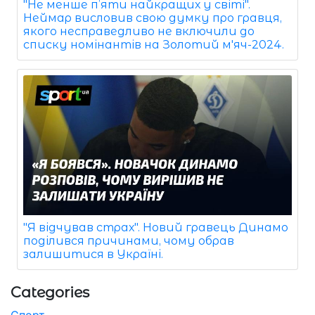
"Не менше п’яти найкращих у світі".
Неймар висловив свою думку про гравця,
якого несправедливо не включили до
списку номінантів на Золотий м'яч-2024.
"Я відчував страх". Новий гравець Динамо
поділився причинами, чому обрав
залишитися в Україні.
Categories