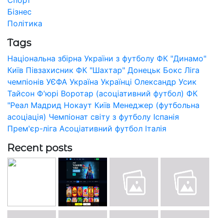
Спорт
Бізнес
Політика
Tags
Національна збірна України з футболу
ФК "Динамо"
Київ
Півзахисник
ФК "Шахтар" Донецьк
Бокс
Ліга
чемпіонів УЄФА
Україна
Українці
Олександр Усик
Тайсон Ф'юрі
Воротар (асоціативний футбол)
ФК
"Реал Мадрид
Нокаут
Київ
Менеджер (футбольна
асоціація)
Чемпіонат світу з футболу
Іспанія
Прем'єр-ліга
Асоціативний футбол
Італія
Recent posts