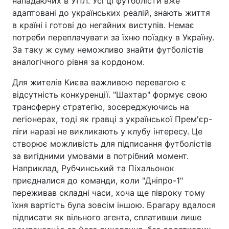
нападаючих в УПЛ. Усі ці футболісти вже
адаптовані до українських реалій, знають життя
в країні і готові до негайних виступів. Немає
потреби переплачувати за їхню поїздку в Україну.
За таку ж суму неможливо знайти футболістів
аналогічного рівня за кордоном.
Для жителів Києва важливою перевагою є
відсутність конкуренції. "Шахтар" формує свою
трансферну стратегію, зосереджуючись на
легіонерах, тоді як гравці з української Прем'єр-
ліги наразі не викликають у клубу інтересу. Це
створює можливість для підписання футболістів
за вигідними умовами в потрібний момент.
Наприклад, Рубчинський та Піхальонок
приєдналися до команди, коли "Дніпро-1"
переживав складні часи, хоча ще півроку тому
їхня вартість була зовсім іншою. Брагару вдалося
підписати як вільного агента, сплативши лише