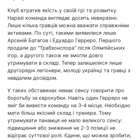
Клуб втратив якість у своїй грі та розвитку.
Наразі команда виглядає досить невиразно.
Лише кілька гравців можна вважати справжніми
активами. По суті, такими виявилися лише
Арсеній Батагов і Едуардо Герреро. Першого
продали до "Трабзонспора" після Олімпійських
ігор, а другого також не змогли довго
утримувати в складі. Тепер залишилися лише
другорядні легіонери, молоді українці та гравці з
невдалим досвідом.
У таких обставинах немає сенсу говорити про
боротьбу за єврокубки. Навіть один Герреро не
зміг би вивести команду на 3-4 місце. Необхідно
мати більш якісний склад і тренера. Тому
утримувати панамця не мало великого сенсу:
підвищення або зниження на 2-3 позиції не
відіграє суттєвої ролі. Єдине, що можна зробити,