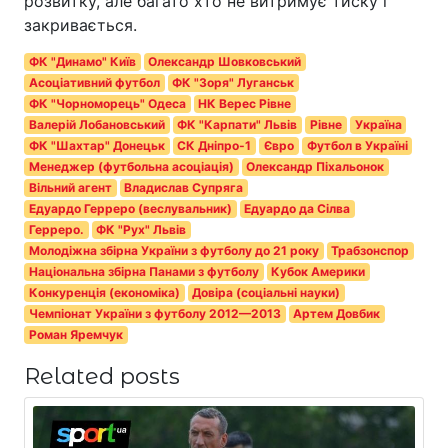
розвитку, але багато хто не витримує тиску і
закривається.
ФК "Динамо" Київ
Олександр Шовковський
Асоціативний футбол
ФК "Зоря" Луганськ
ФК "Чорноморець" Одеса
НК Верес Рівне
Валерій Лобановський
ФК "Карпати" Львів
Рівне
Україна
ФК "Шахтар" Донецьк
СК Дніпро-1
Євро
Футбол в Україні
Менеджер (футбольна асоціація)
Олександр Піхальонок
Вільний агент
Владислав Супряга
Едуардо Герреро (веслувальник)
Едуардо да Сілва
Герреро.
ФК "Рух" Львів
Молодіжна збірна України з футболу до 21 року
Трабзонспор
Національна збірна Панами з футболу
Кубок Америки
Конкуренція (економіка)
Довіра (соціальні науки)
Чемпіонат України з футболу 2012—2013
Артем Довбик
Роман Яремчук
Related posts