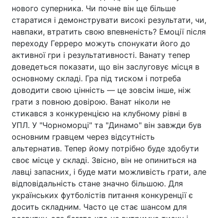
нового суперника. Чи почне він ще більше
старатися і демонструвати високі результати, чи,
навпаки, втратить свою впевненість? Емоції після
переходу Герреро можуть спонукати його до
активної гри і результативності. Ванату тепер
доведеться показати, що він заслуговує місця в
основному складі. Гра під тиском і потреба
доводити свою цінність — це зовсім інше, ніж
грати з повною довірою. Ванат ніколи не
стикався з конкуренцією на клубному рівні в
УПЛ. У "Чорноморці" та "Динамо" він завжди був
основним гравцем через відсутність
альтернатив. Тепер йому потрібно буде здобути
своє місце у складі. Звісно, він не опиниться на
лавці запасних, і буде мати можливість грати, але
відповідальність стане значно більшою. Для
українських футболістів питання конкуренції є
досить складним. Часто це стає шансом для