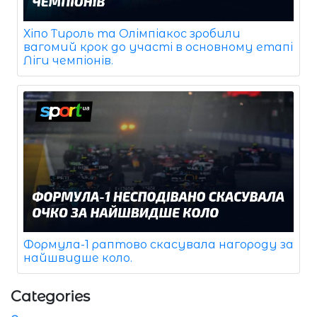
Хіпо Тироль та Олімпіакос зробили
вагомий крок до участі в основному етапі
Ліги чемпіонів.
Формула-1 раптово скасувала нагороду за
найшвидше коло.
Categories