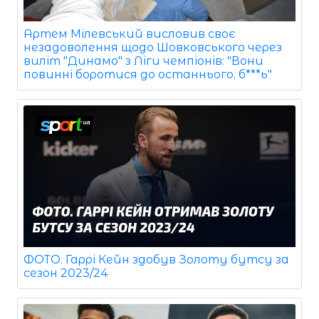
Артем Мілевський висловив своє
незадоволення щодо Шовковського через
виліт "Динамо" з Ліги чемпіонів: "Вони
повинні боротися до останнього, б***ь"
ФОТО. Гаррі Кейн здобув Золоту бутсу за
сезон 2023/24