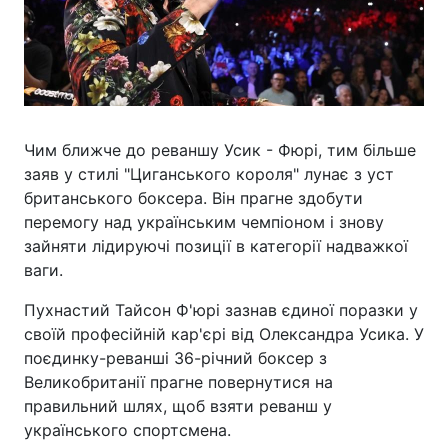
Чим ближче до реваншу Усик - Фюрі, тим більше
заяв у стилі "Циганського короля" лунає з уст
британського боксера. Він прагне здобути
перемогу над українським чемпіоном і знову
зайняти лідируючі позиції в категорії надважкої
ваги.
Пухнастий Тайсон Ф'юрі зазнав єдиної поразки у
своїй професійній кар'єрі від Олександра Усика. У
поєдинку-реванші 36-річний боксер з
Великобританії прагне повернутися на
правильний шлях, щоб взяти реванш у
українського спортсмена.