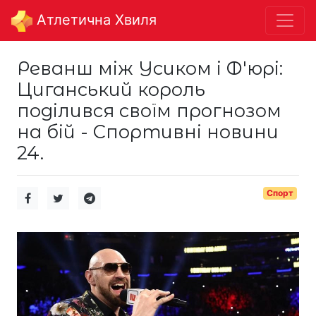
Aтлетична Хвиля
Реванш між Усиком і Ф'юрі:
Циганський король
поділився своїм прогнозом
на бій - Спортивні новини
24.
Спорт