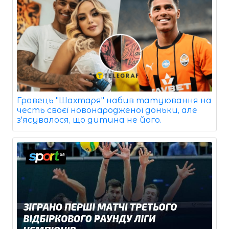
Гравець "Шахтаря" набив татуювання на
честь своєї новонародженої доньки, але
з'ясувалося, що дитина не його.