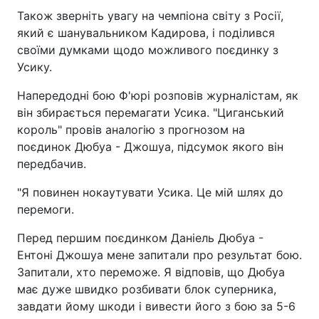
Також зверніть увагу на чемпіона світу з Росії,
який є шанувальником Кадирова, і поділився
своїми думками щодо можливого поєдинку з
Усику.
Напередодні бою Ф'юрі розповів журналістам, як
він збирається перемагати Усика. "Циганський
король" провів аналогію з прогнозом на
поєдинок Дюбуа - Джошуа, підсумок якого він
передбачив.
"Я повинен нокаутувати Усика. Це мій шлях до
перемоги.
Перед першим поєдинком Даніель Дюбуа -
Ентоні Джошуа мене запитали про результат бою.
Запитали, хто переможе. Я відповів, що Дюбуа
має дуже швидко розбивати блок суперника,
завдати йому шкоди і вивести його з бою за 5-6