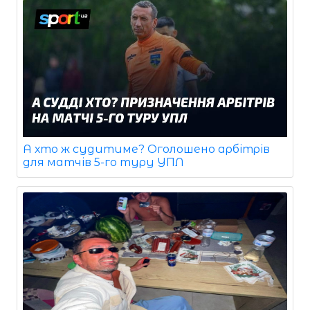
А хто ж судитиме? Оголошено арбітрів
для матчів 5-го туру УПЛ