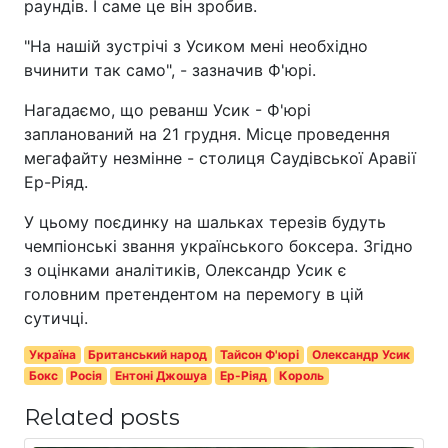
раундів. І саме це він зробив.
"На нашій зустрічі з Усиком мені необхідно
вчинити так само", - зазначив Ф'юрі.
Нагадаємо, що реванш Усик - Ф'юрі
запланований на 21 грудня. Місце проведення
мегафайту незмінне - столиця Саудівської Аравії
Ер-Ріяд.
У цьому поєдинку на шальках терезів будуть
чемпіонські звання українського боксера. Згідно
з оцінками аналітиків, Олександр Усик є
головним претендентом на перемогу в цій
сутичці.
Україна
Британський народ
Тайсон Ф'юрі
Олександр Усик
Бокс
Росія
Ентоні Джошуа
Ер-Ріяд
Король
Related posts