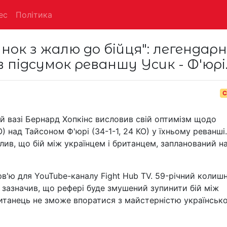
ес
Політика
нок з жалю до бійця": легендар
підсумок реваншу Усик - Ф'юрі
С
ій вазі Бернард Хопкінс висловив свій оптимізм щодо
) над Тайсоном Ф'юрі (34-1-1, 24 КО) у їхньому реванші.
ив, що бій між українцем і британцем, запланований н
в'ю для YouTube-каналу Fight Hub TV. 59-річний колишн
х зазначив, що рефері буде змушений зупинити бій між
британець не зможе впоратися з майстерністю українськ