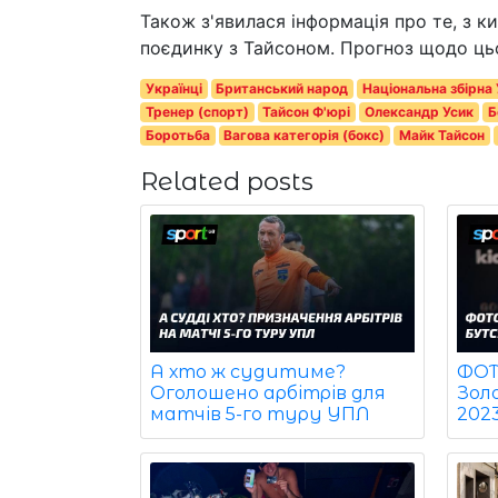
Також з'явилася інформація про те, з к
поєдинку з Тайсоном. Прогноз щодо ць
Українці
Британський народ
Національна збірна 
Тренер (спорт)
Тайсон Ф'юрі
Олександр Усик
Б
Боротьба
Вагова категорія (бокс)
Майк Тайсон
Related posts
ФОТО
А хто ж судитиме?
Зол
Оголошено арбітрів для
202
матчів 5-го туру УПЛ