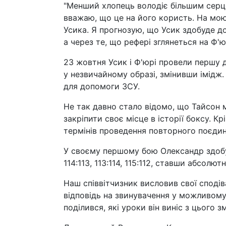
"Менший хлопець володіє більшим серце
вважаю, що це на його користь. На мою
Усика. Я прогнозую, що Усик здобуде до
а через те, що рефері зглянеться на Ф'ю
23 жовтня Усик і Ф'юрі провели першу д
у незвичайному образі, змінивши імідж.
для допомоги ЗСУ.
Не так давно стало відомо, що Тайсон 
закріпити своє місце в історії боксу. К
термінів проведення повторного поєдин
У своєму першому бою Олександр здобу
114:113, 113:114, 115:112, ставши абсолю
Наш співвітчизник висловив свої споді
відповідь на звинувачення у можливому
поділився, які уроки він виніс з цього з