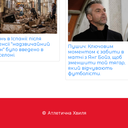
нь в Іспанії: після
енсії "надзвичайний
Пушич: Ключовим
н" було введено в
моментом є забити в
елоні.
матчі з Янг Бойз, щоб
зменшити той тягар,
який відчувають
футболісти.
© Aтлетична Хвиля