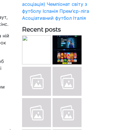
асоціація)
Чемпіонат світу з
футболу
Іспанія
Прем'єр-ліга
аут,
Асоціативний футбол
Італія
інс.
Recent posts
 ній
рок
об
і
ом