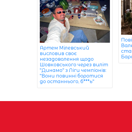
Пові
Вал
Артем Мілевський
ста
висловив своє
Барс
незадоволення щодо
Шовковського через виліт
"Динамо" з Ліги чемпіонів:
"Вони повинні боротися
до останнього, б***ь"