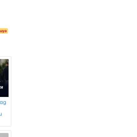
ошуа
лад
и