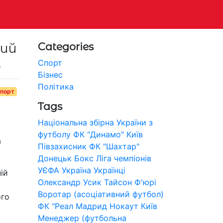
ний
Categories
.
Спорт
Бізнес
Політика
порт
Tags
Національна збірна України з
футболу
ФК "Динамо" Київ
а
Півзахисник
ФК "Шахтар"
Донецьк
Бокс
Ліга чемпіонів
УЄФА
Україна
Українці
ій
Олександр Усик
Тайсон Ф'юрі
Воротар (асоціативний футбол)
ого
ФК "Реал Мадрид
Нокаут
Київ
Менеджер (футбольна