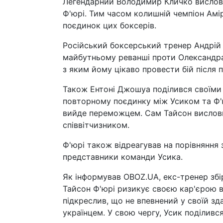
Легендарний Володимир Кличко вислови
Ф'юрі. Тим часом колишній чемпіон Амі
поєдинок цих боксерів.
Російський боксерський тренер Андрій
майбутньому реванші проти Олександра
з яким йому цікаво провести бій після п
Також Ентоні Джошуа поділився своїми 
повторному поєдинку між Усиком та Ф'юрі
вийде переможцем. Сам Тайсон висловив
співвітчизником.
Ф'юрі також відреагував на порівнянн
представники команди Усика.
Як інформував OBOZ.UA, екс-тренер збі
Тайсон Ф'юрі ризикує своєю кар'єрою 
підкреслив, що не впевнений у своїй з
українцем. У свою чергу, Усик поділивс