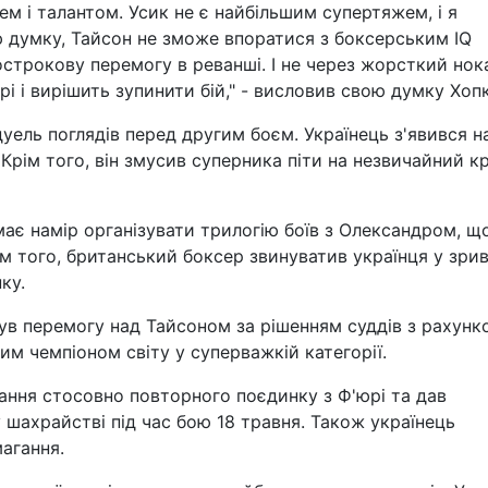
м і талантом. Усик не є найбільшим супертяжем, і я
 думку, Тайсон не зможе впоратися з боксерським IQ
строкову перемогу в реванші. І не через жорсткий нок
рі і вирішить зупинити бій," - висловив свою думку Хопк
уель поглядів перед другим боєм. Українець з'явився на
 Крім того, він змусив суперника піти на незвичайний к
має намір організувати трилогію боїв з Олександром, щ
рім того, британський боксер звинуватив українця у зрив
ку.
в перемогу над Тайсоном за рішенням суддів з рахунк
тним чемпіоном світу у суперважкій категорії.
вання стосовно повторного поєдинку з Ф'юрі та дав
 шахрайстві під час бою 18 травня. Також українець
магання.