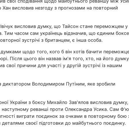
в свої сподівання щодо майбутнього реваншу між Уси
р Хан висловив незгоду з прогнозами на повторний
 Івічук висловив думку, що Тайсон стане переможцем у
. Тим часом сам українець відзначив, що єдиним бокс
овторної зустрічі з британцем, є інша особа.
думками щодо того, кого б він хотів бачити переможц
. Після цього він назвав ім'я того, хто, на його думку
 свої причини для участі у другій зустрічі із нашим
я з диктатором Володимиром Путіним, яке зробили
рної України з боксу Михайло Зав'ялов висловив думку
в наступному реванші проти Олександра Усика. Сам Ф'ю
датності виграти поєдинок за очками в повторному бою 
я деталями своєї підготовки до майбутнього поєдинку.