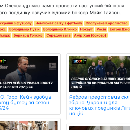
им Олександр має намір провести наступний бій після
ого поєдинку озвучив відомий боксер Майк Тайсон.
України з футболу
Чемпіонат світу з футболу
Сполучене Королівство
окс
Володимир Путін
Володимир Кличко
Нокаут
Росія
Ентоні Дж
Імідж
Бернард Гопкінс
Середня вага
Амір Хан (боксер)
. Гаррі Кейн здобув
Ребров представив ск
оту бутсу за сезон
збірної України для
3/24
ключових поєдинків Ліг
націй.