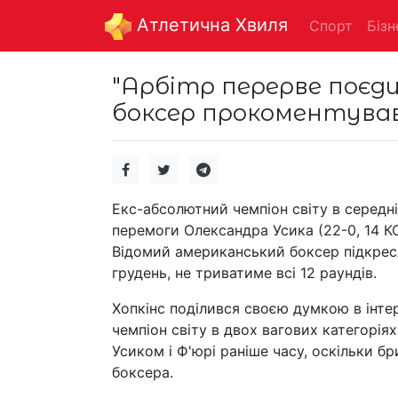
Aтлетична Хвиля
Спорт
Бізн
"Арбітр перерве поєди
боксер прокоментував 
Екс-абсолютний чемпіон світу в середн
перемоги Олександра Усика (22-0, 14 КО
Відомий американський боксер підкресл
грудень, не триватиме всі 12 раундів.
Хопкінс поділився своєю думкою в інтер
чемпіон світу в двох вагових категорія
Усиком і Ф'юрі раніше часу, оскільки 
боксера.