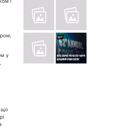
ком і
ером,
ем у
,
, що
рі
з