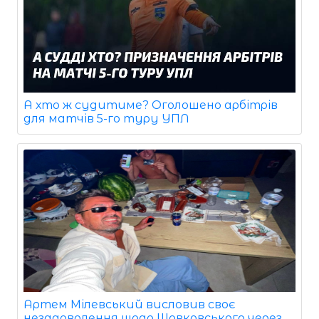
А хто ж судитиме? Оголошено арбітрів
для матчів 5-го туру УПЛ
Артем Мілевський висловив своє
незадоволення щодо Шовковського через