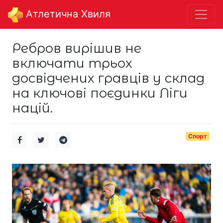
Aтлетична Хвиля
Ребров вирішив не
включати трьох
досвідчених гравців у склад
на ключові поєдинки Ліги
націй.
Спорт