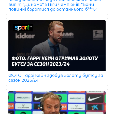
виліт "Динамо" з Ліги чемпіонів: "Вони
повинні боротися до останнього, б***ь"
ФОТО. Гаррі Кейн здобув Золоту бутсу за
сезон 2023/24