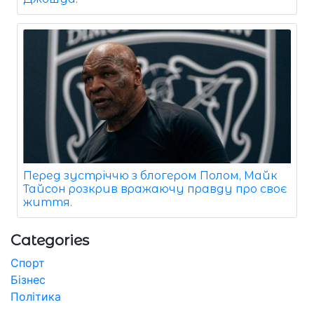
Перед зустріччю з блогером Полом, Майк
Тайсон розкрив вражаючу правду про своє
життя.
Categories
Спорт
Бізнес
Політика