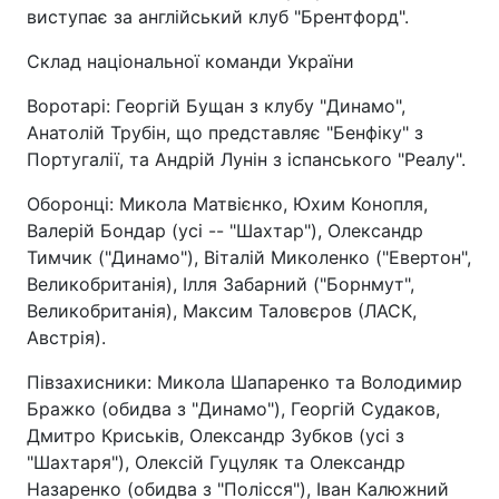
виступає за англійський клуб "Брентфорд".
Склад національної команди України
Воротарі: Георгій Бущан з клубу "Динамо",
Анатолій Трубін, що представляє "Бенфіку" з
Португалії, та Андрій Лунін з іспанського "Реалу".
Оборонці: Микола Матвієнко, Юхим Конопля,
Валерій Бондар (усі -- "Шахтар"), Олександр
Тимчик ("Динамо"), Віталій Миколенко ("Евертон",
Великобританія), Ілля Забарний ("Борнмут",
Великобританія), Максим Таловєров (ЛАСК,
Австрія).
Півзахисники: Микола Шапаренко та Володимир
Бражко (обидва з "Динамо"), Георгій Судаков,
Дмитро Криськів, Олександр Зубков (усі з
"Шахтаря"), Олексій Гуцуляк та Олександр
Назаренко (обидва з "Полісся"), Іван Калюжний