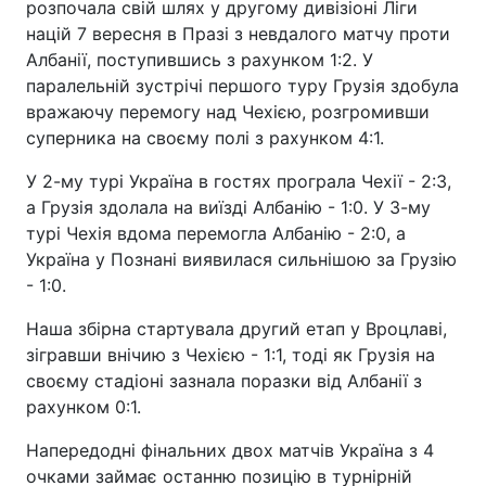
розпочала свій шлях у другому дивізіоні Ліги
націй 7 вересня в Празі з невдалого матчу проти
Албанії, поступившись з рахунком 1:2. У
паралельній зустрічі першого туру Грузія здобула
вражаючу перемогу над Чехією, розгромивши
суперника на своєму полі з рахунком 4:1.
У 2-му турі Україна в гостях програла Чехії - 2:3,
а Грузія здолала на виїзді Албанію - 1:0. У 3-му
турі Чехія вдома перемогла Албанію - 2:0, а
Україна у Познані виявилася сильнішою за Грузію
- 1:0.
Наша збірна стартувала другий етап у Вроцлаві,
зігравши внічию з Чехією - 1:1, тоді як Грузія на
своєму стадіоні зазнала поразки від Албанії з
рахунком 0:1.
Напередодні фінальних двох матчів Україна з 4
очками займає останню позицію в турнірній