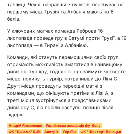
таблиці. Чехія, набравши 7 пунктів, перебуває на
першому місці. Грузія та Албанія мають по 6
балів.
У ключових матчах команда Реброва 16
листопада проведе гру в Батумі проти Грузії, а 19
листопада — в Тирані з Албанією.
Команди, які стануть переможцями своїх груп,
отримають можливість змагатися в найвищому
дивізіоні турніру, тоді як ті, що займуть четверте
місце, покинуть турнір, потрапивши до Ліги C.
Другі місця проведуть перехідні матчі з
командами, що фінішують третіми в Лізі A, а
треті місця зустрінуться з представниками
дивізіону C, які посіли наступні позиції після
лідерів.
Андрій Ярмоленко
Українська асоціація футболу
ФК "Динамо" Київ
Австрія
Україна
ФК "Шахтар" Донецьк