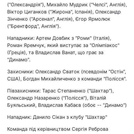
("Олександрія"), Михайло Мудрик ("Челсі", Англія),
Віктор Циганков ("Жирона", Іспанія), Олександр
Зінченко ("Арсенал", Англія), Єгор Ярмолюк
("Брентфорд", Англія").
Нападники: Артем Довбик з "Роми" (Італія),
Роман Яремчук, який виступає за "Олімпіакос"
(Греція), та Владислав Ванат, що грає за
"Динамо".
Захисники: Олександр Сваток (псевдонім "Остін",
США), Богдан Михайличенко з команди "Полісся".
Півзахисники: Тарас Степаненко ("Шахтар"),
Олександр Назаренко ("Полісся"), Віталій
Буяльський, Владислав Кабаєв (обоє -- "Динамо")
Нападник: Данило Сікан з клубу "Шахтар"
Команда під керівництвом Сергія Реброва