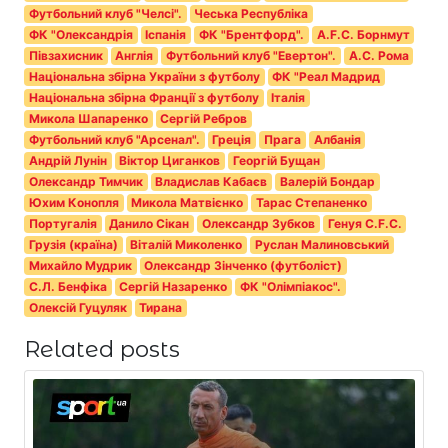
Футбольний клуб "Челсі".
Чеська Республіка
ФК "Олександрія
Іспанія
ФК "Брентфорд".
A.F.C. Борнмут
Півзахисник
Англія
Футбольний клуб "Евертон".
А.С. Рома
Національна збірна України з футболу
ФК "Реал Мадрид
Національна збірна Франції з футболу
Італія
Микола Шапаренко
Сергій Ребров
Футбольний клуб "Арсенал".
Греція
Прага
Албанія
Андрій Лунін
Віктор Циганков
Георгій Бущан
Олександр Тимчик
Владислав Кабаєв
Валерій Бондар
Юхим Конопля
Микола Матвієнко
Тарас Степаненко
Португалія
Данило Сікан
Олександр Зубков
Генуя C.F.C.
Грузія (країна)
Віталій Миколенко
Руслан Малиновський
Михайло Мудрик
Олександр Зінченко (футболіст)
С.Л. Бенфіка
Сергій Назаренко
ФК "Олімпіакос".
Олексій Гуцуляк
Тирана
Related posts