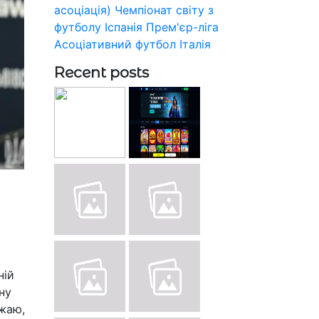
асоціація)
Чемпіонат світу з
футболу
Іспанія
Прем'єр-ліга
Асоціативний футбол
Італія
Recent posts
ній
ну
ажаю,