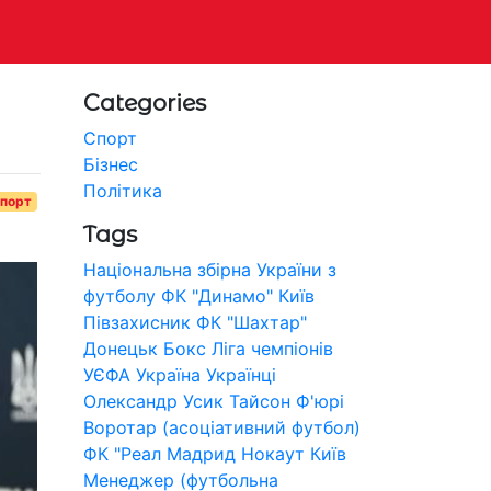
Categories
Спорт
Бізнес
Політика
порт
Tags
Національна збірна України з
футболу
ФК "Динамо" Київ
Півзахисник
ФК "Шахтар"
Донецьк
Бокс
Ліга чемпіонів
УЄФА
Україна
Українці
Олександр Усик
Тайсон Ф'юрі
Воротар (асоціативний футбол)
ФК "Реал Мадрид
Нокаут
Київ
Менеджер (футбольна