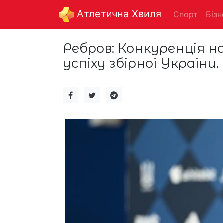
Aтлетична Хвиля
Спорт
Бізн
Ребров: Конкуренція на
успіху збірної України.