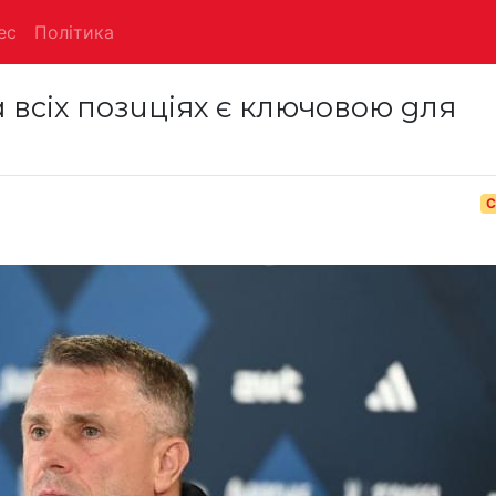
ес
Політика
 всіх позиціях є ключовою для
С