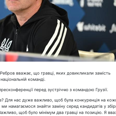
 Ребров вважає, що гравці, яких довикликали замість
національній команді.
пресконференції перед зустріччю з командою Грузії.
в? Для нас дуже важливо, щоб була конкуренція на кож
 ми намагаємося знайти заміну серед кандидатів у збір
 Важливо, щоб було мінімум два гравці на позицію. Я вв