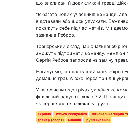
що викликані й довикликані гравці дійс
"Є багато нових учасників команди, але
відставали або щось упускали. Важливо 
покажуть себе під час матчів. Ми даємо
зазначив Ребров.
Тренерський склад національної збірної 
зможуть підтримати команду. Чемпіон пі
Сергій Ребров запросив на заміну тра
Нагадуємо, що наступний матч збірна У
домашня гра). А вже через три дні укра
У вересневих зустрічах українська коман
фінальний рахунок склав 3:2. Після цих 
як перше місце належить Грузії.
Україна
Чеська Республіка
Національна збірна У
Тренер (спорт)
Албанія
Грузія (країна)