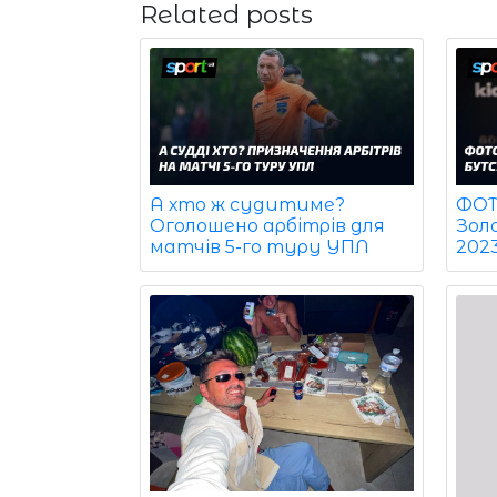
Related posts
ФОТО
А хто ж судитиме?
Зол
Оголошено арбітрів для
202
матчів 5-го туру УПЛ