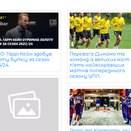
. Гаррі Кейн здобув
Перевага Динамо та
оту бутсу за сезон
команд із великих міст:
3/24
п'ять найяскравіших
матчів попереднього
сезону УПЛ.
Родрі та Карвахаль, які