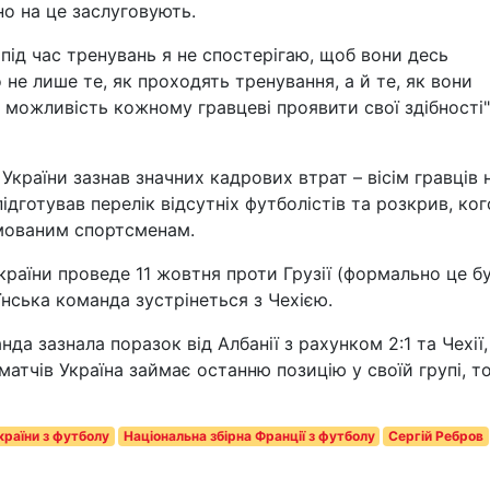
но на це заслуговують.
 під час тренувань я не спостерігаю, щоб вони десь
не лише те, як проходять тренування, а й те, як вони
 можливість кожному гравцеві проявити свої здібності",
України зазнав значних кадрових втрат – вісім гравців 
дготував перелік відсутніх футболістів та розкрив, ког
вмованим спортсменам.
країни проведе 11 жовтня проти Грузії (формально це б
їнська команда зустрінеться з Чехією.
да зазнала поразок від Албанії з рахунком 2:1 та Чехії,
матчів Україна займає останню позицію у своїй групі, то
країни з футболу
Національна збірна Франції з футболу
Сергій Ребров