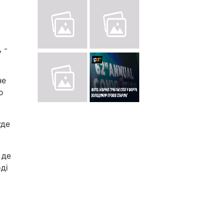
 -
не
о
уде
 де
ді