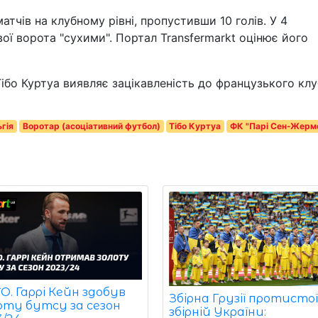
матчів на клубному рівні, пропустивши 10 голів. У 4
вої ворота "сухими". Портал Transfermarkt оцінює його
ібо Куртуа виявляє зацікавленість до французького кл
гія
Воротар (асоціативний футбол)
Тібо Куртуа
ФК "Парі Сен-Жерме
. Гаррі Кейн здобув
Збірна Грузії протисто
оту бутсу за сезон
збірній України: