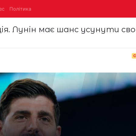
ес
Політика
я. Лунін має шанс усунути сво
С