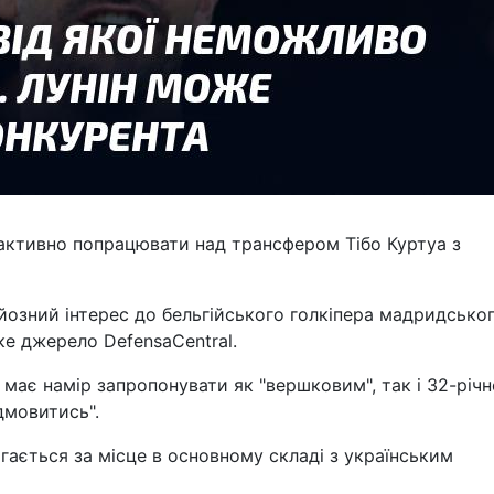
 активно попрацювати над трансфером Тібо Куртуа з
рйозний інтерес до бельгійського голкіпера мадридсько
ьке джерело DefensaCentral.
 має намір запропонувати як "вершковим", так і 32-річ
дмовитись".
агається за місце в основному складі з українським