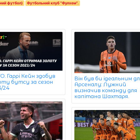
ний футбол)
Футбольний клуб "Фулхем".
. Гаррі Кейн здобув
Він був би ідеальним д
оту бутсу за сезон
Арсеналу: Лужний
3/24
визначив команду для
капітана Шахтаря.