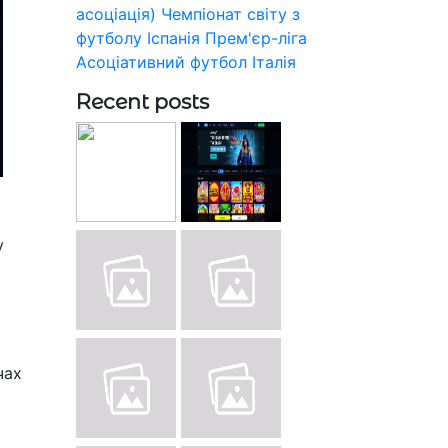
асоціація)
Чемпіонат світу з
футболу
Іспанія
Прем'єр-ліга
Асоціативний футбол
Італія
Recent posts
у
ь
чах