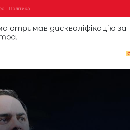
ес
Політика
а отримав дискваліфікацію за
тра.
С