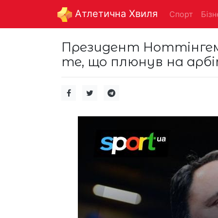
Aтлетична Хвиля
Спорт
Бізн
Президент Ноттінгем
те, що плюнув на арбі