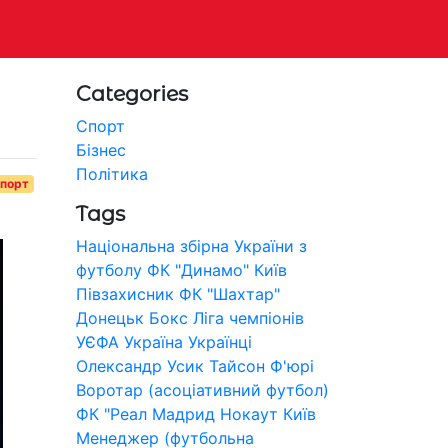
Categories
Спорт
Бізнес
Політика
порт
Tags
Національна збірна України з
футболу
ФК "Динамо" Київ
Півзахисник
ФК "Шахтар"
Донецьк
Бокс
Ліга чемпіонів
УЄФА
Україна
Українці
Олександр Усик
Тайсон Ф'юрі
Воротар (асоціативний футбол)
ФК "Реал Мадрид
Нокаут
Київ
Менеджер (футбольна