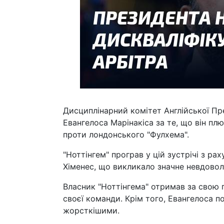
Дисциплінарний комітет Англійської Пр
Евангелоса Марінакіса за те, що він пл
проти лондонського "Фулхема".
"Ноттінгем" програв у цій зустрічі з рах
Хіменес, що викликало значне невдовол
Власник "Ноттінгема" отримав за свою 
своєї команди. Крім того, Евангелоса 
жорсткішими.