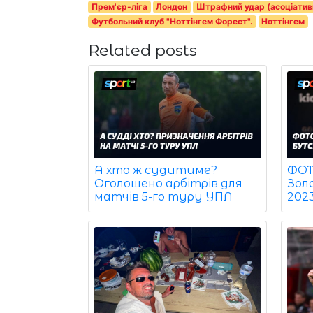
Прем'єр-ліга
Лондон
Штрафний удар (асоціатив
Футбольний клуб "Ноттінгем Форест".
Ноттінгем
Related posts
ФОТО
А хто ж судитиме?
Зол
Оголошено арбітрів для
202
матчів 5-го туру УПЛ