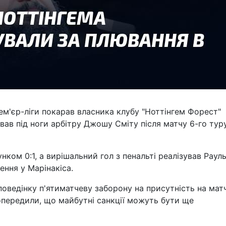
ем'єр-ліги покарав власника клубу "Ноттінгем Форест"
ював під ноги арбітру Джошу Сміту після матчу 6-го тур
унком 0:1, а вирішальний гол з пенальті реалізував Раул
ення у Марінакіса.
поведінку п'ятиматчеву заборону на присутність на мат
попередили, що майбутні санкції можуть бути ще