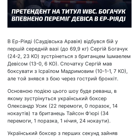
В Ер-Ріяді (Саудівська Аравія) відбувся бій у
першій середній вазі (до 69,9 кг) Сергій Богачук
(24-2, 23 KO) зустрінеться з британцем Ішмаелем
Девісом (13-0, 6 КО). Спочатку Сергій мав
боксувати з Ісраїлом Мадримовим (10-1-1, 7 КО),
але той знявся з бою через гострий бронхіт.
Основною подією цього шоу буде реванш, в
якому зустрінуться український боксер
Олександр Усик (22 перемоги, 0 поразок, 14
нокаутів) та британець Тайсон Ф'юрі (34
перемоги, 1 поразка, 1 нічия, 24 нокаути).
Український боксер з перших секунд зайняв