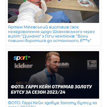
Артем Мілевський висловив своє
незадоволення щодо Шовковського через
виліт "Динамо" з Ліги чемпіонів: "Вони
повинні боротися до останнього, б***ь"
ФОТО. Гаррі Кейн здобув Золоту бутсу за