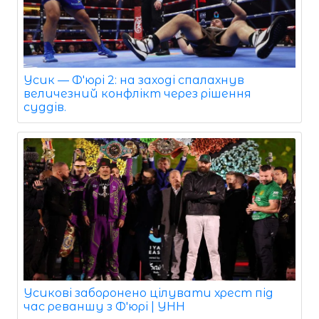
Усик — Ф'юрі 2: на заході спалахнув
величезний конфлікт через рішення
суддів.
Усикові заборонено цілувати хрест під
час реваншу з Ф'юрі | УНН