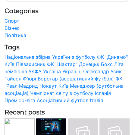
Categories
Спорт
Бізнес
Політика
Tags
Національна збірна України з футболу
ФК "Динамо"
Київ
Півзахисник
ФК "Шахтар" Донецьк
Бокс
Ліга
чемпіонів УЄФА
Україна
Українці
Олександр Усик
Тайсон Ф'юрі
Воротар (асоціативний футбол)
ФК
"Реал Мадрид
Нокаут
Київ
Менеджер (футбольна
асоціація)
Чемпіонат світу з футболу
Іспанія
Прем'єр-ліга
Асоціативний футбол
Італія
Recent posts