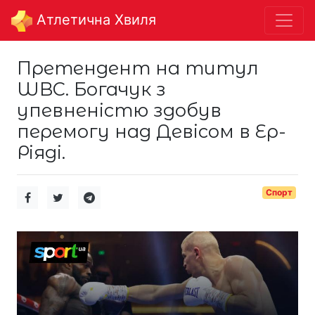
Aтлетична Хвиля
Претендент на титул
WBC. Богачук з
упевненістю здобув
перемогу над Девісом в Ер-
Ріяді.
Спорт