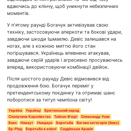
вдаючись до клінчу, щоб уникнути небезпечних
моментів.
У п'ятому раунді Богачук активізував свою
техніку, застосовуючи аперкоти та бокові удари,
завдаючи шкоди Ішмаелю. Девіс залишався на
ногах, але з кожною миттю його стан
погіршувався. Українець впевнено атакував,
завдаючи серій ударів і агресивно просуваючись
вперед, використовуючи комбінації двійок.
Після шостого раунду Девіс відмовився від
продовження бою. Богачук переміг у
претендентському поєдинку та отримає шанс
поборотися за титул чемпіона світу!
Україна
Українці
Британський народ
Сполучене Королівство
Тайсон Ф'юрі
Олександр Усик
Бокс
Нокаут
Нокдаун
Боротьба
Вагова категорія (бокс)
Ер-Ріяд
Боротьба в клінчі
Саудівська Аравія