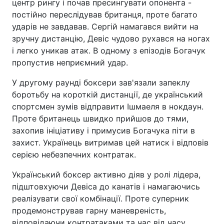
центр рингу і почав пресингувати опонента -
постійно переслідував британця, проте багато
ударів не завдавав. Сергій намагався вийти на
зручну дистанцію, Девіс чудово рухався на ногах
і легко уникав атак. В одному з епізодів Богачук
пропустив неприємний удар.
У другому раунді боксери зав'язали запеклу
боротьбу на короткій дистанції, де український
спортсмен зумів відправити Ішмаеля в нокдаун.
Проте британець швидко прийшов до тями,
захопив ініціативу і примусив Богачука піти в
захист. Українець витримав цей натиск і відповів
серією небезпечних контратак.
Український боксер активно діяв у ролі лідера,
підштовхуючи Девіса до канатів і намагаючись
реалізувати свої комбінації. Проте суперник
продемонстрував гарну маневреність,
відповідаючи контратаками та час від часу