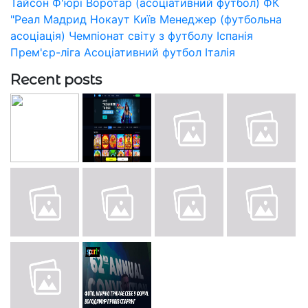
Тайсон Ф'юрі
Воротар (асоціативний футбол)
ФК
"Реал Мадрид
Нокаут
Київ
Менеджер (футбольна
асоціація)
Чемпіонат світу з футболу
Іспанія
Прем'єр-ліга
Асоціативний футбол
Італія
Recent posts