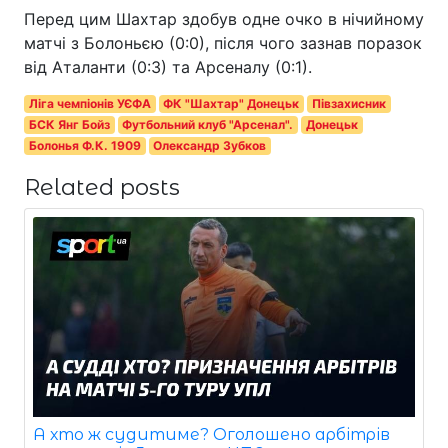
Перед цим Шахтар здобув одне очко в нічийному
матчі з Болоньєю (0:0), після чого зазнав поразок
від Аталанти (0:3) та Арсеналу (0:1).
Ліга чемпіонів УЄФА
ФК "Шахтар" Донецьк
Півзахисник
БСК Янг Бойз
Футбольний клуб "Арсенал".
Донецьк
Болонья Ф.К. 1909
Олександр Зубков
Related posts
А хто ж судитиме? Оголошено арбітрів