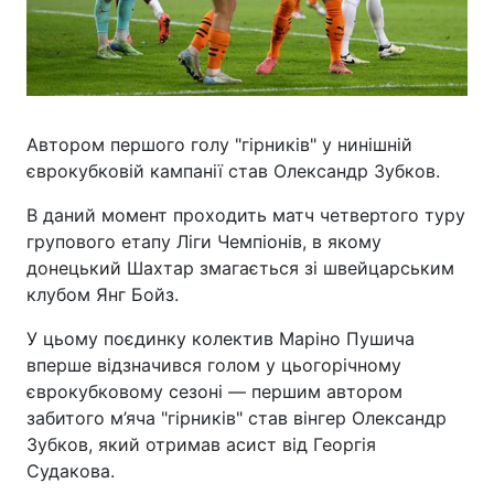
Автором першого голу "гірників" у нинішній
єврокубковій кампанії став Олександр Зубков.
В даний момент проходить матч четвертого туру
групового етапу Ліги Чемпіонів, в якому
донецький Шахтар змагається зі швейцарським
клубом Янг Бойз.
У цьому поєдинку колектив Маріно Пушича
вперше відзначився голом у цьогорічному
єврокубковому сезоні — першим автором
забитого м’яча "гірників" став вінгер Олександр
Зубков, який отримав асист від Георгія
Судакова.