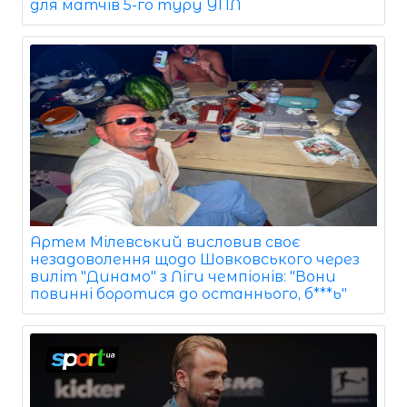
для матчів 5-го туру УПЛ
Артем Мілевський висловив своє
незадоволення щодо Шовковського через
виліт "Динамо" з Ліги чемпіонів: "Вони
повинні боротися до останнього, б***ь"