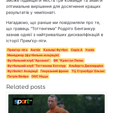
зможе підвищити якість гри команди та знайти
оптимальне вирішення для досягнення кращих
результатів у чемпіонаті.
Нагадаємо, що раніше ми повідомляли про те,
що гравець "Тоттенгема" Родріго Бентанкур
зазнав однієї з найтриваліших дискваліфікацій в
історії Прем'єр-ліги.
Прем'єр-ліга
Англія
Кальярі Футбол
Серія A
Італія
Менеджер (футбольна асоціація)
Футбольний клуб "Арсенал".
ФК "Кристал Пелас
Футбольний клуб "Тоттенхем Хотспур
Альберто Джилардіно
Футболіст Асоціації
Генуезький фреон
ТЦ Страсбург Ельзас
Патрік Вієйра
OGC Ніцца
Related posts