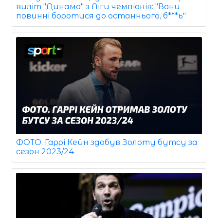
виліт "Динамо" з Ліги чемпіонів: "Вони
повинні боротися до останнього, б***ь"
ФОТО. Гаррі Кейн здобув Золоту бутсу за
сезон 2023/24