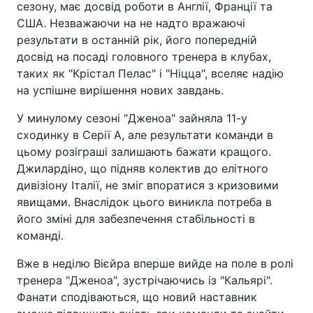
сезону, має досвід роботи в Англії, Франції та
США. Незважаючи на не надто вражаючі
результати в останній рік, його попередній
досвід на посаді головного тренера в клубах,
таких як "Крістал Пелас" і "Ніцца", вселяє надію
на успішне вирішення нових завдань.
У минулому сезоні "Дженоа" зайняла 11-у
сходинку в Серії А, але результати команди в
цьому розіграші залишають бажати кращого.
Джилардіно, що підняв колектив до елітного
дивізіону Італії, не зміг впоратися з кризовими
явищами. Внаслідок цього виникла потреба в
його зміні для забезпечення стабільності в
команді.
Вже в неділю Вієйра вперше вийде на поле в ролі
тренера "Дженоа", зустрічаючись із "Кальярі".
Фанати сподіваються, що новий наставник