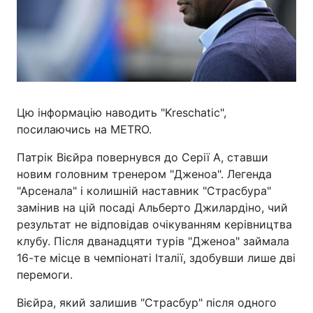
Цю інформацію наводить "Kreschatic",
посилаючись на METRO.
Патрік Вієйра повернувся до Серії А, ставши
новим головним тренером "Дженоа". Легенда
"Арсенала" і колишній наставник "Страсбура"
замінив на цій посаді Альберто Джилардіно, чий
результат не відповідав очікуванням керівництва
клубу. Після дванадцяти турів "Дженоа" займала
16-те місце в чемпіонаті Італії, здобувши лише дві
перемоги.
Вієйра, який залишив "Страсбур" після одного