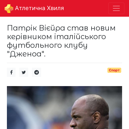
Aтлетична Хвиля
Патрік Вієйра став новим
керівником італійського
футбольного клубу
"Дженоа".
Спорт