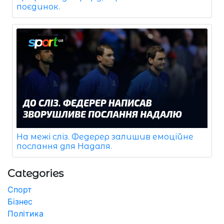
поєдинок.
На межі сліз. Федерер залишив емоційне
послання для Надаля.
Categories
Спорт
Бізнес
Політика