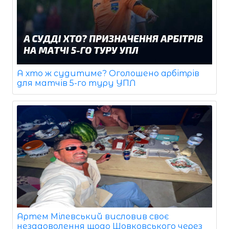
А хто ж судитиме? Оголошено арбітрів
для матчів 5-го туру УПЛ
Артем Мілевський висловив своє
незадоволення щодо Шовковського через