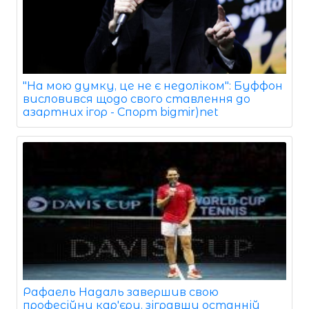
"На мою думку, це не є недоліком": Буффон
висловився щодо свого ставлення до
азартних ігор - Спорт bigmir)net
Рафаель Надаль завершив свою
професійну кар'єру, зігравши останній