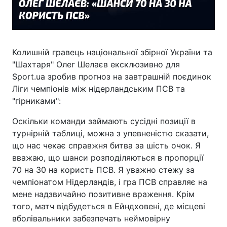
Колишній гравець національної збірної України та
"Шахтаря" Олег Шелаєв ексклюзивно для
Sport.ua зробив прогноз на завтрашній поєдинок
Ліги чемпіонів між нідерландським ПСВ та
"гірниками":
Оскільки команди займають сусідні позиції в
турнірній таблиці, можна з упевненістю сказати,
що нас чекає справжня битва за шість очок. Я
вважаю, що шанси розподіляються в пропорції
70 на 30 на користь ПСВ. Я уважно стежу за
чемпіонатом Нідерландів, і гра ПСВ справляє на
мене надзвичайно позитивне враження. Крім
того, матч відбудеться в Ейндховені, де місцеві
вболівальники забезпечать неймовірну