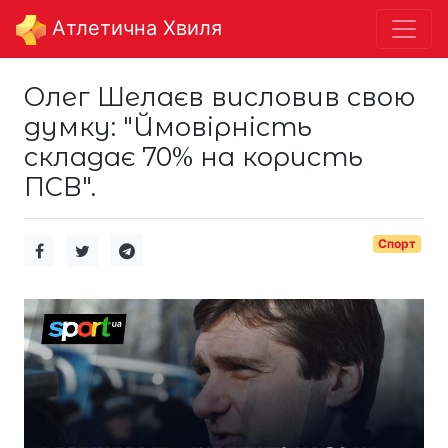
Aтлетична Хвиля
Олег Шелаєв висловив свою
думку: "Ймовірність
складає 70% на користь
ПСВ".
Спорт