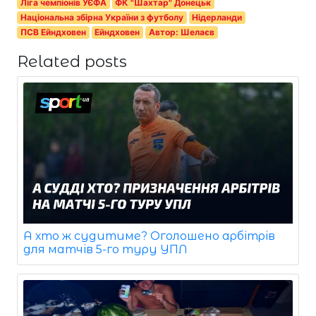
Ліга чемпіонів УЄФА
ФК "Шахтар" Донецьк
Національна збірна України з футболу
Нідерланди
ПСВ Ейндховен
Ейндховен
Автор: Шелаєв
Related posts
А хто ж судитиме? Оголошено арбітрів
для матчів 5-го туру УПЛ