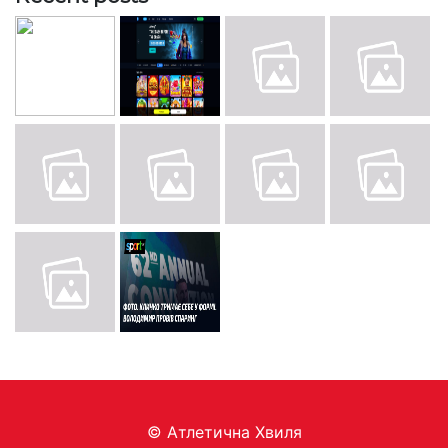
© Aтлетична Хвиля