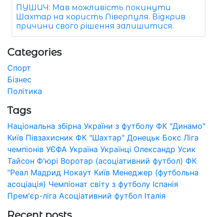
ПУШИЧ: Мав можливість покинути
Шахтар на користь Ліверпуля. Відкрив
причини свого рішення залишитися.
Categories
Спорт
Бізнес
Політика
Tags
Національна збірна України з футболу
ФК "Динамо"
Київ
Півзахисник
ФК "Шахтар" Донецьк
Бокс
Ліга
чемпіонів УЄФА
Україна
Українці
Олександр Усик
Тайсон Ф'юрі
Воротар (асоціативний футбол)
ФК
"Реал Мадрид
Нокаут
Київ
Менеджер (футбольна
асоціація)
Чемпіонат світу з футболу
Іспанія
Прем'єр-ліга
Асоціативний футбол
Італія
Recent posts