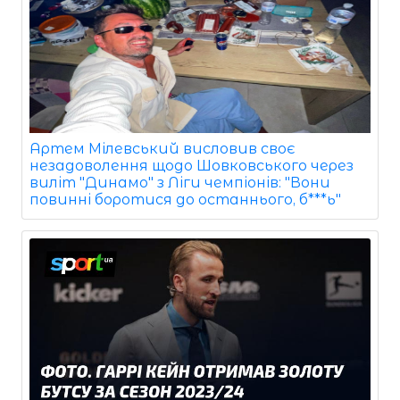
Артем Мілевський висловив своє
незадоволення щодо Шовковського через
виліт "Динамо" з Ліги чемпіонів: "Вони
повинні боротися до останнього, б***ь"