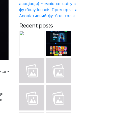
асоціація)
Чемпіонат світу з
футболу
Іспанія
Прем'єр-ліга
Асоціативний футбол
Італія
Recent posts
ися -
що
ж