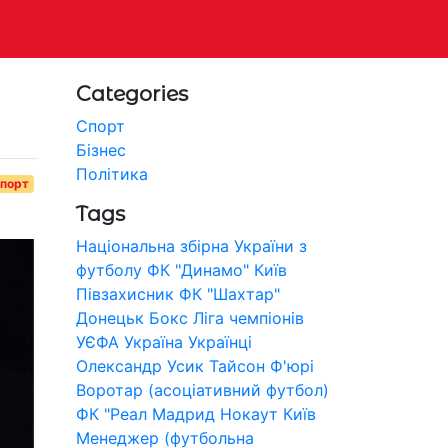
Categories
Спорт
Бізнес
Політика
порт
Tags
Національна збірна України з
футболу
ФК "Динамо" Київ
Півзахисник
ФК "Шахтар"
Донецьк
Бокс
Ліга чемпіонів
УЄФА
Україна
Українці
Олександр Усик
Тайсон Ф'юрі
Воротар (асоціативний футбол)
ФК "Реал Мадрид
Нокаут
Київ
Менеджер (футбольна