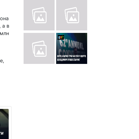
йона
 а в
 млн
е,