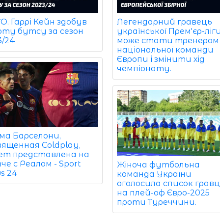
. Гаррі Кейн здобув
Легендарний гравець
оту бутсу за сезон
української Прем'єр-ліг
3/24
може стати тренером
національної команди
Європи і змінити хід
чемпіонату.
ма Барселони,
вященная Coldplay,
ет представлена на
е с Реалом - Sport
Жіноча футбольна
s 24
команда України
оголосила список гравц
на плей-оф Євро-2025
проти Туреччини.