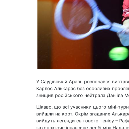
У Саудівській Аравії розпочався виставк
Карлос Алькарас без особливих проблем 
знищив російського нейтрала Данііла Мє
Цікаво, що всі учасники цього міні-тур
вийшли на корт. Окрім згаданих Алькара
вийдуть легенди світового тенісу – Раф
захоплююче іспанське дербі між Надал