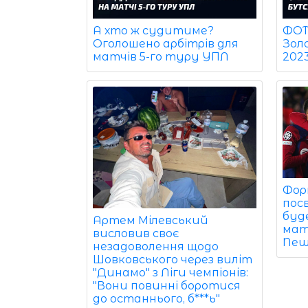
ФОТО
А хто ж судитиме?
Зол
Оголошено арбітрів для
202
матчів 5-го туру УПЛ
Фор
пос
буд
Артем Мілевський
матч
висловив своє
New
незадоволення щодо
Шовковського через виліт
"Динамо" з Ліги чемпіонів:
"Вони повинні боротися
до останнього, б***ь"