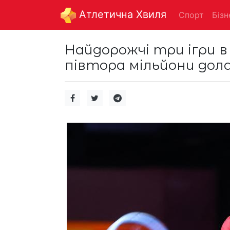
Aтлетична Хвиля
Спорт
Бізн
Найдорожчі три ігри в 
півтора мільйони дола