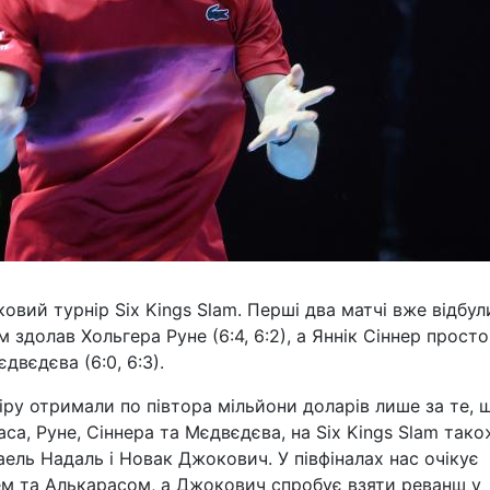
овий турнір Six Kings Slam. Перші два матчі вже відбул
здолав Хольгера Руне (6:4, 6:2), а Яннік Сіннер просто
двєдєва (6:0, 6:3).
ніру отримали по півтора мільйони доларів лише за те, 
са, Руне, Сіннера та Мєдвєдєва, на Six Kings Slam тако
аель Надаль і Новак Джокович. У півфіналах нас очікує
ем та Алькарасом, а Джокович спробує взяти реванш у