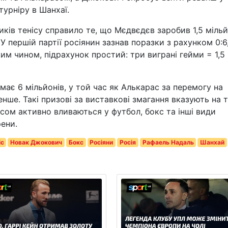
турніру в Шанхаї.
ків тенісу справило те, що Мєдвєдєв заробив 1,5 міль
У першій партії росіянин зазнав поразки з рахунком 0:6,
ким чином, підрахунок простий: три виграні гейми = 1,5
ає 6 мільйонів, у той час як Алькарас за перемогу на
нше. Такі призові за виставкові змагання вказують на т
часом активно вливаються у футбол, бокс та інші види
рени.
іс
Новак Джокович
Бокс
Росіяни
Росія
Рафаель Надаль
Шанхай