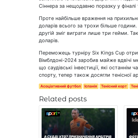
Сіннера за нещодавню поразку у фіналі 
Проте найбільше враження на прихильни
доларів всього за трохи більше години. 
другій зміг виграти лише три гейми. Та
доларів.
Переможець турніру Six Kings Cup отрим
Вімблдоні-2024 заробив майже вдвічі ме
що саудівські інвестиції, які останнім 
спорту, тепер також досягли тенісної а
Асоціативний футбол
Іспанія
Тенісний корт
Тен
Related posts