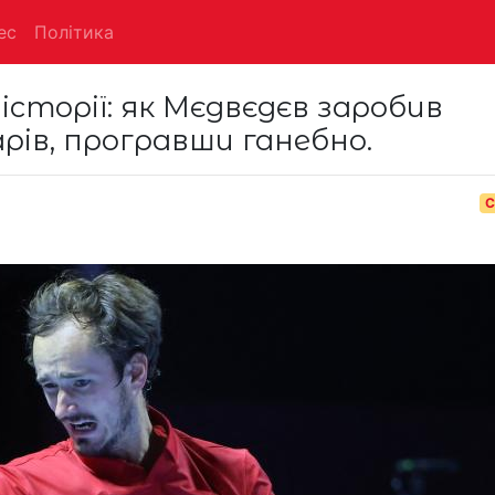
ес
Політика
історії: як Мєдвєдєв заробив
рів, програвши ганебно.
С