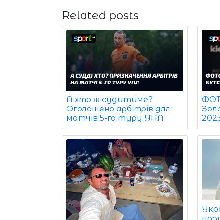
Related posts
ФОТО
А хто ж судитиме?
Зол
Оголошено арбітрів для
202
матчів 5-го туру УПЛ
Укр
про