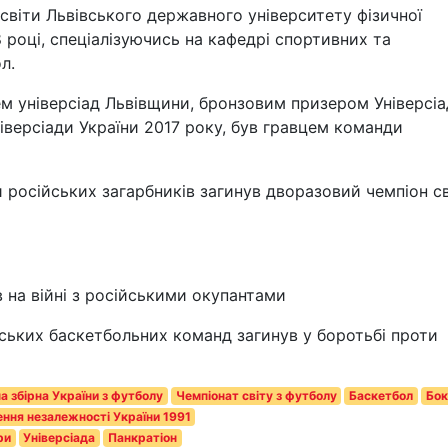
освіти Львівського державного університету фізичної
8 році, спеціалізуючись на кафедрі спортивних та
л.
 універсіад Львівщини, бронзовим призером Універсі
іверсіади України 2017 року, був гравцем команди
 російських загарбників загинув дворазовий чемпіон св
в на війні з російськими окупантами
нських баскетбольних команд загинув у боротьбі проти
а збірна України з футболу
Чемпіонат світу з футболу
Баскетбол
Бок
ння незалежності України 1991
ри
Універсіада
Панкратіон