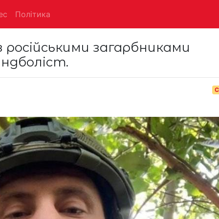
ес
Політика
 з російськими загарбниками
андболіст.
С