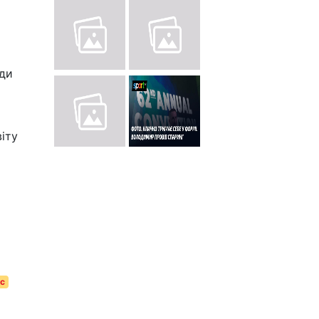
ади
іту
с