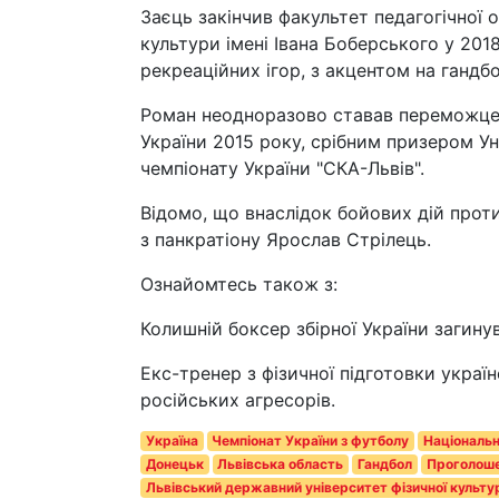
Заєць закінчив факультет педагогічної 
культури імені Івана Боберського у 201
рекреаційних ігор, з акцентом на гандбо
Роман неодноразово ставав переможцем
України 2015 року, срібним призером Ун
чемпіонату України "СКА-Львів".
Відомо, що внаслідок бойових дій проти
з панкратіону Ярослав Стрілець.
Ознайомтесь також з:
Колишній боксер збірної України загину
Екс-тренер з фізичної підготовки украї
російських агресорів.
Україна
Чемпіонат України з футболу
Національн
Донецьк
Львівська область
Гандбол
Проголоше
Львівський державний університет фізичної культу