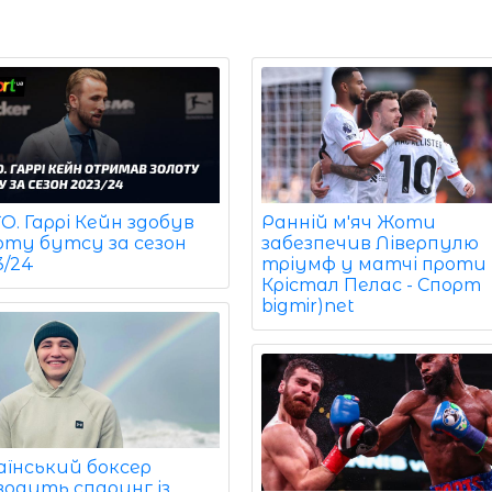
. Гаррі Кейн здобув
Ранній м'яч Жоти
оту бутсу за сезон
забезпечив Ліверпулю
3/24
тріумф у матчі проти
Крістал Пелас - Спорт
bigmir)net
аїнський боксер
водить спаринг із