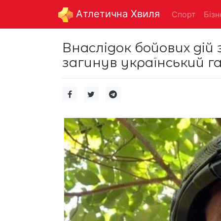
Aтлетична Хвиля
Спорт
Бізн
Внаслідок бойових дій
загинув український г