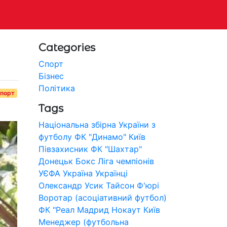
Categories
Спорт
Бізнес
Політика
порт
Tags
Національна збірна України з
футболу
ФК "Динамо" Київ
Півзахисник
ФК "Шахтар"
Донецьк
Бокс
Ліга чемпіонів
УЄФА
Україна
Українці
Олександр Усик
Тайсон Ф'юрі
Воротар (асоціативний футбол)
ФК "Реал Мадрид
Нокаут
Київ
Менеджер (футбольна