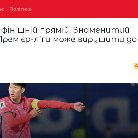
ес
Політика
 фінішній прямій. Знаменитий
 Прем'єр-ліги може вирушити до
С