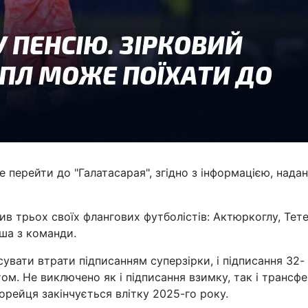
 перейти до "Галатасарая", згідно з інформацією, нада
ив трьох своїх флангових футболістів: Актюркоглу, Тете
єша з команди.
увати втрати підписанням суперзірки, і підписання 32-
том. Не виключено як і підписання взимку, так і трансф
корейця закінчується влітку 2025-го року.