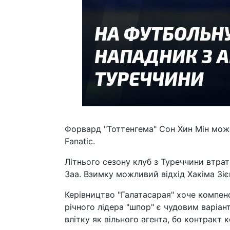
Форвард "Тоттенгема" Сон Хин Мін може
Fanatic.
Літнього сезону клуб з Туреччини втрат
Заа. Взимку можливий відхід Хакіма Зі
Керівництво "Галатасарая" хоче компенс
річного лідера "шпор" є чудовим варіан
влітку як вільного агента, бо контракт 