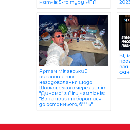
202
матчів 5-го туру УПЛ
ВІД
про
вла
Артем Мілевський
фан
висловив своє
незадоволення щодо
Шовковського через виліт
"Динамо" з Ліги чемпіонів:
"Вони повинні боротися
до останнього, б***ь"