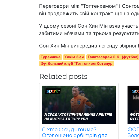
Переговори між "Тоттенхемом" і Сонгом
він продовжить свій контракт ще на оди
У цьому сезоні Сон Хин Мін взяв участь 
забитими м'ячами та трьома результат
Сон Хин Мін випередив легенду збірної Н
Туреччина
Хакім Зієч
Галатасарай С.К. (футбол)
Футбольний клуб "Тоттенхем Хотспур
Related posts
ФОТО
А хто ж судитиме?
Зол
Оголошено арбітрів для