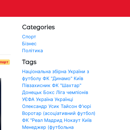
Categories
Спорт
Бізнес
Політика
Tags
порт
Національна збірна України з
футболу
ФК "Динамо" Київ
Півзахисник
ФК "Шахтар"
Донецьк
Бокс
Ліга чемпіонів
УЄФА
Україна
Українці
Олександр Усик
Тайсон Ф'юрі
Воротар (асоціативний футбол)
ФК "Реал Мадрид
Нокаут
Київ
Менеджер (футбольна