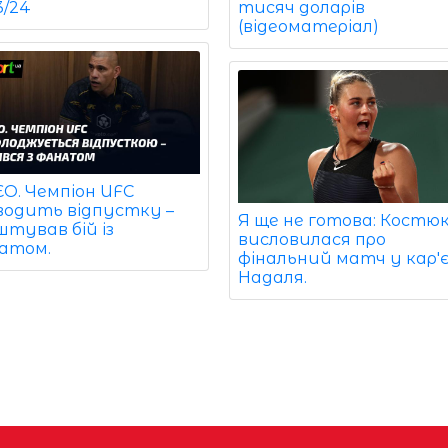
3/24
тисяч доларів
(відеоматеріал)
ЕО. Чемпіон UFC
водить відпустку –
Я ще не готова: Костю
штував бій із
висловилася про
атом.
фінальний матч у кар'є
Надаля.