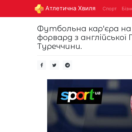
Aтлетична Хвиля
Спорт
Бізн
Футбольна кар'єра на
форвард з англійської
Туреччини.