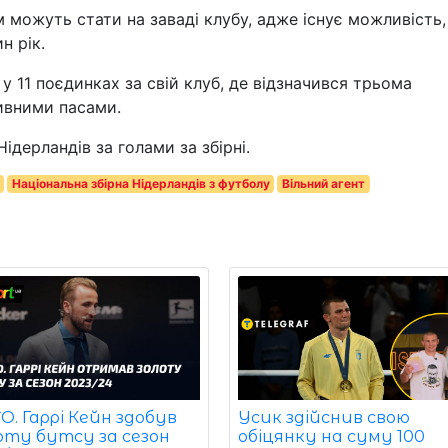
 можуть стати на заваді клубу, адже існує можливість
н рік.
у 11 поєдинках за свій клуб, де відзначився трьома
ивними пасами.
ідерландів за голами за збірні.
Національна збірна Нідерландів з футболу
Вільний агент
. Гаррі Кейн здобув
Усик здійснив свою
оту бутсу за сезон
обіцянку на суму 100