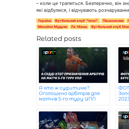
– коли це трапиться. Безперечно, він зн
які відбулися, і відчувають розчаруванн
Україна
Футбольний клуб "Челсі".
Півзахисник
Михайло Мудрик
Ла-Манш
Футбольний клуб Sha
Related posts
ФОТО
А хто ж судитиме?
Зол
Оголошено арбітрів для
202
матчів 5-го туру УПЛ