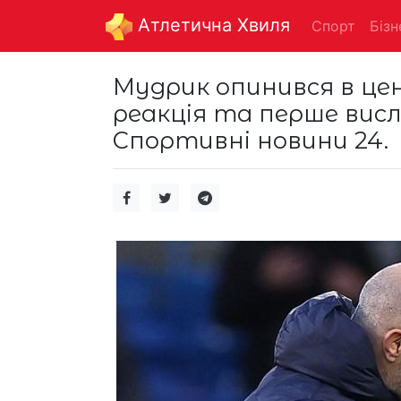
Aтлетична Хвиля
Спорт
Бізн
Мудрик опинився в цен
реакція та перше висл
Спортивні новини 24.