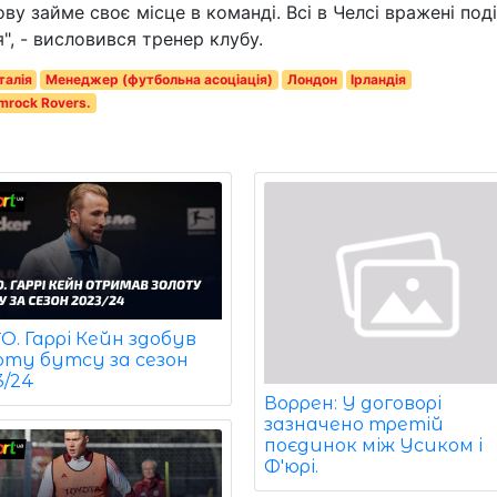
ову займе своє місце в команді. Всі в Челсі вражені под
я", - висловився тренер клубу.
Італія
Менеджер (футбольна асоціація)
Лондон
Ірландія
mrock Rovers.
. Гаррі Кейн здобув
оту бутсу за сезон
3/24
Воррен: У договорі
зазначено третій
поєдинок між Усиком і
Ф'юрі.