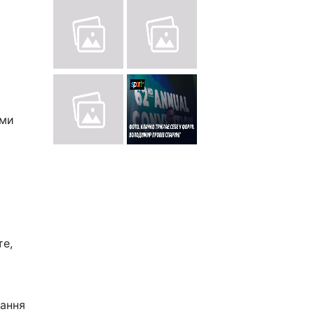
 ми
те,
тання