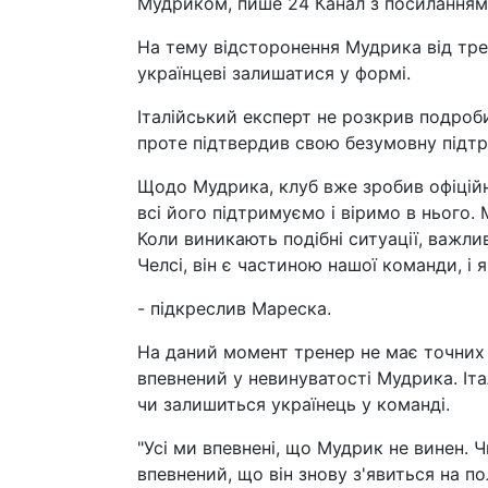
Мудриком, пише 24 Канал з посиланням 
На тему відсторонення Мудрика від тре
українцеві залишатися у формі.
Італійський експерт не розкрив подроб
проте підтвердив свою безумовну підт
Щодо Мудрика, клуб вже зробив офіційн
всі його підтримуємо і віримо в нього.
Коли виникають подібні ситуації, важли
Челсі, він є частиною нашої команди, і 
- підкреслив Мареска.
На даний момент тренер не має точних 
впевнений у невинуватості Мудрика. Іта
чи залишиться українець у команді.
"Усі ми впевнені, що Мудрик не винен. 
впевнений, що він знову з'явиться на п