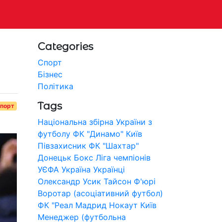
Categories
Спорт
Бізнес
Політика
Tags
порт
Національна збірна України з
футболу
ФК "Динамо" Київ
Півзахисник
ФК "Шахтар"
Донецьк
Бокс
Ліга чемпіонів
УЄФА
Україна
Українці
Олександр Усик
Тайсон Ф'юрі
Воротар (асоціативний футбол)
ФК "Реал Мадрид
Нокаут
Київ
Менеджер (футбольна