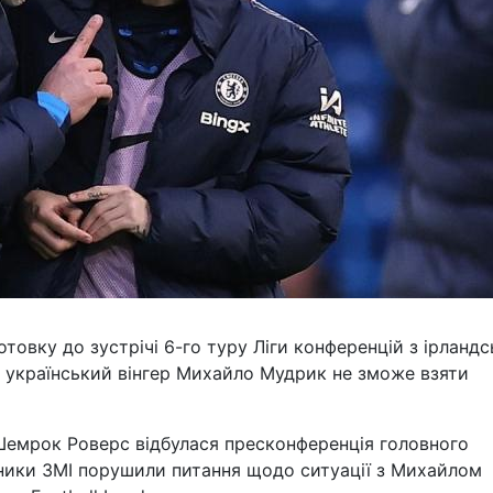
товку до зустрічі 6-го туру Ліги конференцій з ірланд
 український вінгер Михайло Мудрик не зможе взяти
Шемрок Роверс відбулася пресконференція головного
ники ЗМІ порушили питання щодо ситуації з Михайлом