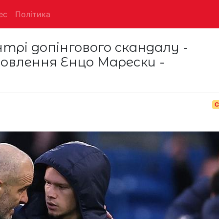
ес
Політика
трі допінгового скандалу -
овлення Енцо Марески -
С