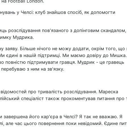
на Football London.
нувань у Челсі: клуб знайшов спосіб, як допомогти
иць розслідування пов'язаного з допінговим скандалом,
римку Мудрика.
у заяву. Більше нічого не можу додати, окрім того, що
 Ми єдині в нашій підтримці. Ми маємо довіру до Мишка.
во повністю підтримувати гравця. Мудрик - це гравець
я перебуваю з ним на зв'язку.
відомостей про тривалість розслідування. Мареска
лійський спеціаліст також прокоментував питання про 
Чи завершена його кар'єра в Челсі? Я так не вважаю. Я
олі, але час цього повернення поки невідомий. Єдине пи