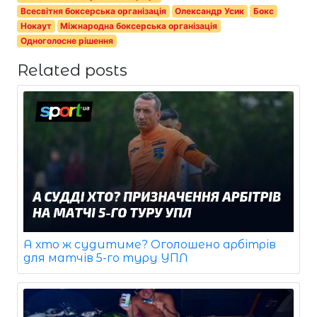
Всесвітня боксерська організація
Олександр Усик
Бокс
Нокаут
Міжнародна боксерська організація
Одноголосне рішення
Related posts
А хто ж судитиме? Оголошено арбітрів
для матчів 5-го туру УПЛ