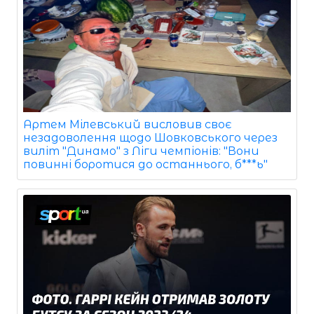
Артем Мілевський висловив своє
незадоволення щодо Шовковського через
виліт "Динамо" з Ліги чемпіонів: "Вони
повинні боротися до останнього, б***ь"