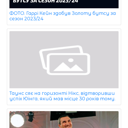
ФОТО. Гаррі Кейн здобув Золоту бутсу за
сезон 2023/24
Таунс сяє на горизонті Нікс, відтворивши
успіх Юїнга, який мав місце 30 років тому.