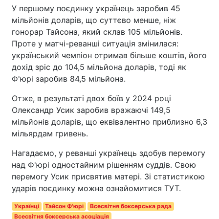
У першому поєдинку українець заробив 45
мільйонів доларів, що суттєво менше, ніж
гонорар Тайсона, який склав 105 мільйонів.
Проте у матчі-реванші ситуація змінилася:
український чемпіон отримав більше коштів, його
дохід зріс до 104,5 мільйона доларів, тоді як
Ф'юрі заробив 84,5 мільйона.
Отже, в результаті двох боїв у 2024 році
Олександр Усик заробив вражаючі 149,5
мільйонів доларів, що еквівалентно приблизно 6,3
мільярдам гривень.
Нагадаємо, у реванші українець здобув перемогу
над Ф'юрі одностайним рішенням суддів. Свою
перемогу Усик присвятив матері. Зі статистикою
ударів поєдинку можна ознайомитися ТУТ.
Українці
Тайсон Ф'юрі
Всесвітня боксерська рада
Всесвітня боксерська асоціація