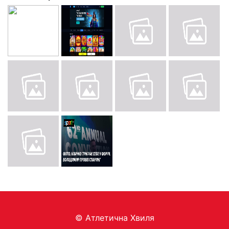
© Aтлетична Хвиля