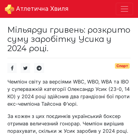
Aтлетична Хвиля
Мільярди гривень: розкрито
суму заробітку Усика у
2024 році.
Спорт
Чемпіон світу за версіями WBC, WBO, WBA та IBO
у суперважкій категорії Олександр Усик (23-0, 14
KO) у 2024 році здійснив два грандіозні бої проти
екс-чемпіона Тайсона Ф'юрі.
За кожен з цих поєдинків український боксер
отримав величезний гонорар. Чемпіон вирішив
порахувати, скільки ж Усик заробив у 2024 році.