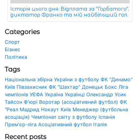
Історія цього дня: Відплата за "Горбатого",
диктатор Франко та мій найбільший гол.
Categories
Спорт
Бізнес
Політика
Tags
Національна збірна України з футболу
ФК "Динамо"
Київ
Півзахисник
ФК "Шахтар" Донецьк
Бокс
Ліга
чемпіонів УЄФА
Україна
Українці
Олександр Усик
Тайсон Ф'юрі
Воротар (асоціативний футбол)
ФК
"Реал Мадрид
Нокаут
Київ
Менеджер (футбольна
асоціація)
Чемпіонат світу з футболу
Іспанія
Прем'єр-ліга
Асоціативний футбол
Італія
Recent posts