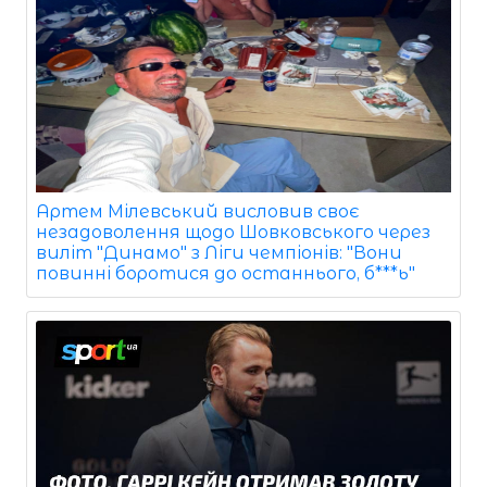
Артем Мілевський висловив своє
незадоволення щодо Шовковського через
виліт "Динамо" з Ліги чемпіонів: "Вони
повинні боротися до останнього, б***ь"