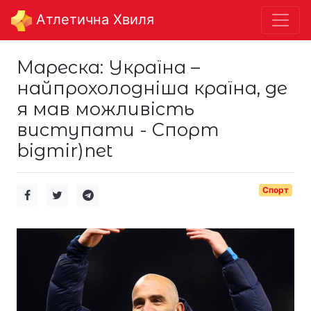
Aтлетична Хвиля
Мареска: Україна –
найпрохолодніша країна, де
я мав можливість
виступати - Спорт
bigmir)net
Спорт