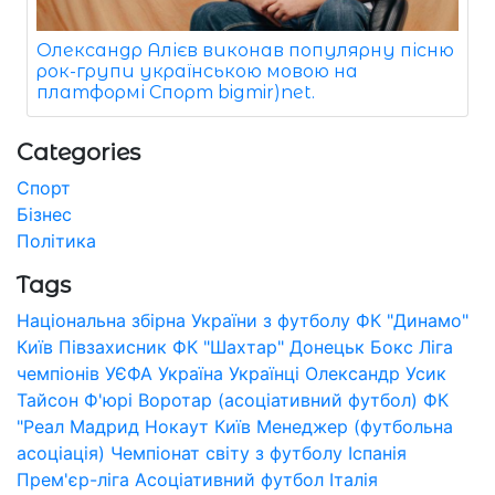
Олександр Алієв виконав популярну пісню
рок-групи українською мовою на
платформі Спорт bigmir)net.
Categories
Спорт
Бізнес
Політика
Tags
Національна збірна України з футболу
ФК "Динамо"
Київ
Півзахисник
ФК "Шахтар" Донецьк
Бокс
Ліга
чемпіонів УЄФА
Україна
Українці
Олександр Усик
Тайсон Ф'юрі
Воротар (асоціативний футбол)
ФК
"Реал Мадрид
Нокаут
Київ
Менеджер (футбольна
асоціація)
Чемпіонат світу з футболу
Іспанія
Прем'єр-ліга
Асоціативний футбол
Італія