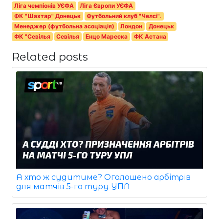
Ліга чемпіонів УЄФА
Ліга Європи УЄФА
ФК "Шахтар" Донецьк
Футбольний клуб "Челсі".
Менеджер (футбольна асоціація)
Лондон
Донецьк
ФК "Севілья
Севілья
Енцо Мареска
ФК Астана
Related posts
А хто ж судитиме? Оголошено арбітрів
для матчів 5-го туру УПЛ