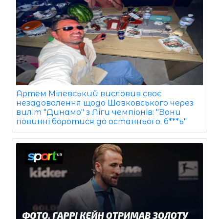
Артем Мілевський висловив своє
незадоволення щодо Шовковського через
виліт "Динамо" з Ліги чемпіонів: "Вони
повинні боротися до останнього, б***ь"