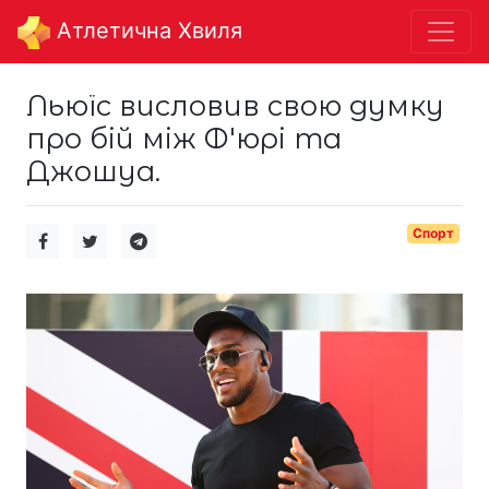
Aтлетична Хвиля
Льюїс висловив свою думку
про бій між Ф'юрі та
Джошуа.
Спорт