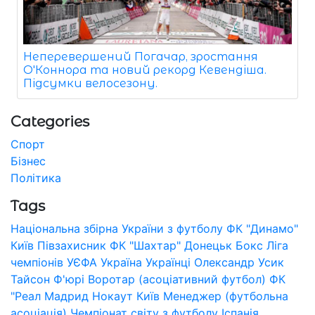
Неперевершений Погачар, зростання
О'Коннора та новий рекорд Кевендіша.
Підсумки велосезону.
Categories
Спорт
Бізнес
Політика
Tags
Національна збірна України з футболу
ФК "Динамо"
Київ
Півзахисник
ФК "Шахтар" Донецьк
Бокс
Ліга
чемпіонів УЄФА
Україна
Українці
Олександр Усик
Тайсон Ф'юрі
Воротар (асоціативний футбол)
ФК
"Реал Мадрид
Нокаут
Київ
Менеджер (футбольна
асоціація)
Чемпіонат світу з футболу
Іспанія