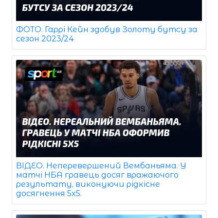
ФОТО. Гаррі Кейн здобув Золоту бутсу за
сезон 2023/24
ВІДЕО. Неперевершений Вембаньяма. У
матчі НБА гравець досяг вражаючого
результату, виконуючи рідкісне
досягнення 5x5.