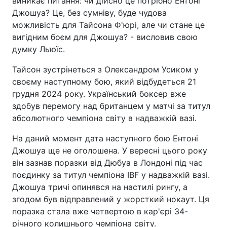
виникає питання: чи дійсно це потрібно Ентоні
Джошуа? Це, без сумніву, буде чудова
можливість для Тайсона Ф'юрі, але чи стане це
вигідним боєм для Джошуа? - висловив свою
думку Льюїс.
Тайсон зустрінеться з Олександром Усиком у
своєму наступному бою, який відбудеться 21
грудня 2024 року. Український боксер вже
здобув перемогу над британцем у матчі за титул
абсолютного чемпіона світу в надважкій вазі.
На даний момент дата наступного бою Ентоні
Джошуа ще не оголошена. У вересні цього року
він зазнав поразки від Дюбуа в Лондоні під час
поєдинку за титул чемпіона IBF у надважкій вазі.
Джошуа тричі опинявся на настилі рингу, а
згодом був відправлений у жорсткий нокаут. Ця
поразка стала вже четвертою в кар'єрі 34-
річного колишнього чемпіона світу.