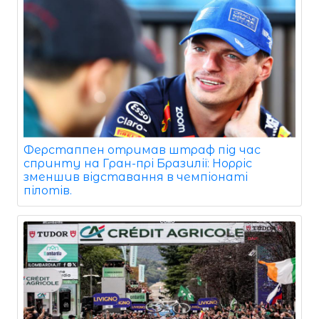
Ферстаппен отримав штраф під час
спринту на Гран-прі Бразилії: Норріс
зменшив відставання в чемпіонаті
пілотів.