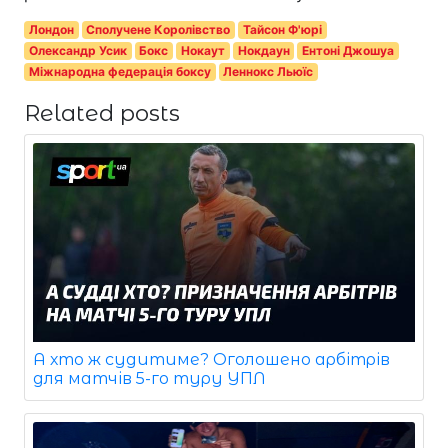
Лондон
Сполучене Королівство
Тайсон Ф'юрі
Олександр Усик
Бокс
Нокаут
Нокдаун
Ентоні Джошуа
Міжнародна федерація боксу
Леннокс Льюїс
Related posts
А хто ж судитиме? Оголошено арбітрів
для матчів 5-го туру УПЛ