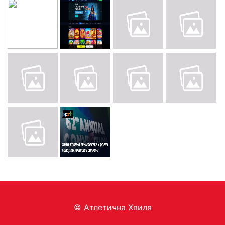
© Aтлетична Хвиля