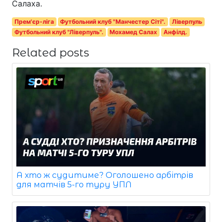
Салаха.
Прем'єр-ліга
Футбольний клуб "Манчестер Сіті".
Ліверпуль
Футбольний клуб "Ліверпуль".
Мохамед Салах
Анфілд.
Related posts
А хто ж судитиме? Оголошено арбітрів
для матчів 5-го туру УПЛ