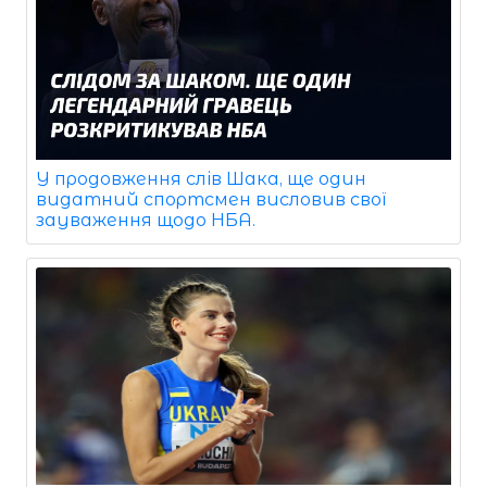
У продовження слів Шака, ще один
видатний спортсмен висловив свої
зауваження щодо НБА.