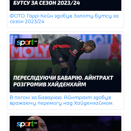
ФОТО. Гаррі Кейн здобув Золоту бутсу за
сезон 2023/24
В погоні за Баварією. Айнтрахт здобув
вражаючу перемогу над Хайденхаймом.