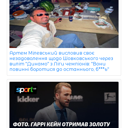
Артем Мілевський висловив своє
незадоволення щодо Шовковського через
виліт "Динамо" з Ліги чемпіонів: "Вони
повинні боротися до останнього, б***ь"