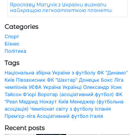
Ярославу Магучіх з України визнали
найкращою легкоатлеткою планети.
Categories
Спорт
Бізнес
Політика
Tags
Національна збірна України з футболу
ФК "Динамо"
Київ
Півзахисник
ФК "Шахтар" Донецьк
Бокс
Ліга
чемпіонів УЄФА
Україна
Українці
Олександр Усик
Тайсон Ф'юрі
Воротар (асоціативний футбол)
ФК
"Реал Мадрид
Нокаут
Київ
Менеджер (футбольна
асоціація)
Чемпіонат світу з футболу
Іспанія
Прем'єр-ліга
Асоціативний футбол
Італія
Recent posts