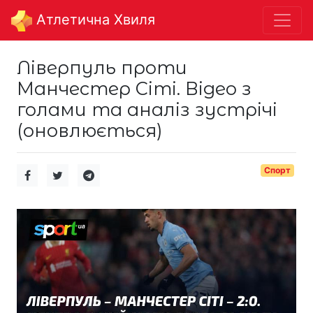
Aтлетична Хвиля
Ліверпуль проти
Манчестер Сіті. Відео з
голами та аналіз зустрічі
(оновлюється)
Спорт