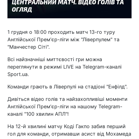
1 грудня о 18:00 проходить матч 13-го туру
Англійської Прем'єр-ліги між "Ліверпулем" та
"Манчестер Сіті".
Всі найзначніші миттєвості гри можна
переглянути в режимі LIVE на Telegram-каналі
Sport.ua.
Команди грають в Ліверпулі на стадіоні "Енфілд".
Дивіться відео голів та найзахопливіші моменти
Англійської Прем'єр-ліги на нашому Telegram-
каналі "100 хвилин АПЛ"!
На 12-й хвилині матчу Коді Гакпо забив перший
гол для команди, отримавши асист від Мохамеда