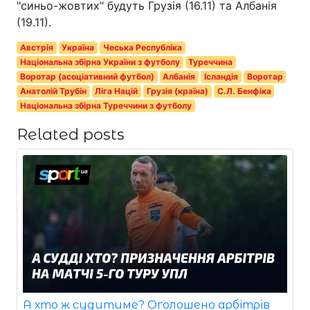
"синьо-жовтих" будуть Грузія (16.11) та Албанія
(19.11).
Австрія
Україна
Чеська Республіка
Національна збірна України з футболу
Туреччина
Воротар (асоціативний футбол)
Албанія
Ісландія
Воротар
Анатолій Трубін
Ліга Націй
Грузія (країна)
С.Л. Бенфіка
Національна збірна Туреччини з футболу
Related posts
А хто ж судитиме? Оголошено арбітрів