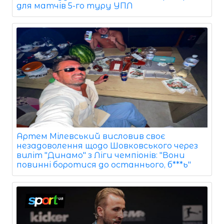
для матчів 5-го туру УПЛ
Артем Мілевський висловив своє
незадоволення щодо Шовковського через
виліт "Динамо" з Ліги чемпіонів: "Вони
повинні боротися до останнього, б***ь"