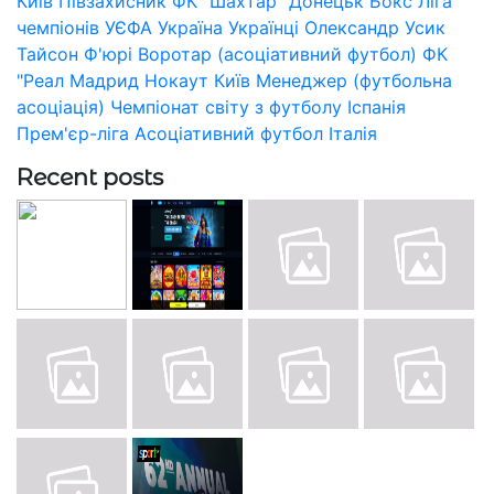
Київ
Півзахисник
ФК "Шахтар" Донецьк
Бокс
Ліга
чемпіонів УЄФА
Україна
Українці
Олександр Усик
Тайсон Ф'юрі
Воротар (асоціативний футбол)
ФК
"Реал Мадрид
Нокаут
Київ
Менеджер (футбольна
асоціація)
Чемпіонат світу з футболу
Іспанія
Прем'єр-ліга
Асоціативний футбол
Італія
Recent posts