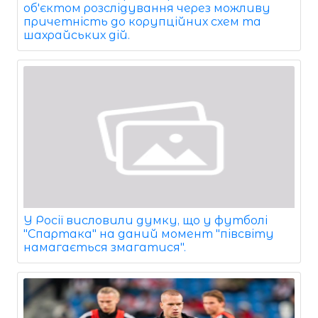
об'єктом розслідування через можливу
причетність до корупційних схем та
шахрайських дій.
У Росії висловили думку, що у футболі
"Спартака" на даний момент "півсвіту
намагається змагатися".