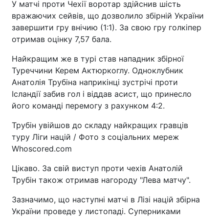
У матчі проти Чехії воротар здійснив шість
вражаючих сейвів, що дозволило збірній України
завершити гру внічию (1:1). За свою гру голкіпер
отримав оцінку 7,57 бала.
Найкращим же в турі став нападник збірної
Туреччини Керем Актюркоглу. Одноклубник
Анатолія Трубіна наприкінці зустрічі проти
Ісландії забив гол і віддав асист, що принесло
його команді перемогу з рахунком 4:2.
Трубін увійшов до складу найкращих гравців
туру Ліги націй / Фото з соціальних мереж
Whoscored.com
Цікаво. За свій виступ проти чехів Анатолій
Трубін також отримав нагороду "Лева матчу".
Зазначимо, що наступні матчі в Лізі націй збірна
України проведе у листопаді. Суперниками