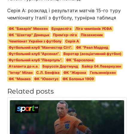
Серія А: розклад і результати матчів 15-го туру
чемпіонату Італії з футболу, турнірна таблиця
ФК "Баварія" Мюнхен
Бундесліга
Ліга чемпіонів УЄФА
ФК "Шахтар" Донецьк
Прем'єр-ліга
Півзахисник
Чемпіонат України з футболу
Серія A
Футбольний клуб "Манчестер Сіті".
ФК "Реал Мадрид
Футбольний клуб "Арсенал".
Воротар (асоціативний футбол)
Футбольний клуб "Ліверпуль".
ФК "Барселона
Аталанта до н.е.
Боруссія Дортмунд
Байєр 04 Леверкузен
"Інтер" Мілан
С.Л. Бенфіка
ФК "Жирона
Гельзенкірхен
ФК "Монако
ФК "Ювентус
ФК Болонья 1909
Related posts