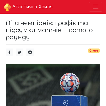
Aтлетична Хвиля
Ліга чемпіонів: графік та
підсумки матчів шостого
раунду
Спорт