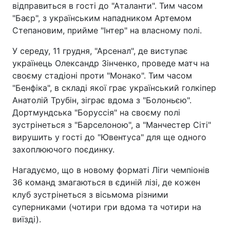
відправиться в гості до "Аталанти". Тим часом
"Баєр", з українським нападником Артемом
Степановим, прийме "Інтер" на власному полі.
У середу, 11 грудня, "Арсенал", де виступає
українець Олександр Зінченко, проведе матч на
своєму стадіоні проти "Монако". Тим часом
"Бенфіка", в складі якої грає український голкіпер
Анатолій Трубін, зіграє вдома з "Болоньєю".
Дортмундська "Боруссія" на своєму полі
зустрінеться з "Барселоною", а "Манчестер Сіті"
вирушить у гості до "Ювентуса" для ще одного
захоплюючого поєдинку.
Нагадуємо, що в новому форматі Ліги чемпіонів
36 команд змагаються в єдиній лізі, де кожен
клуб зустрінеться з вісьмома різними
суперниками (чотири гри вдома та чотири на
виїзді).