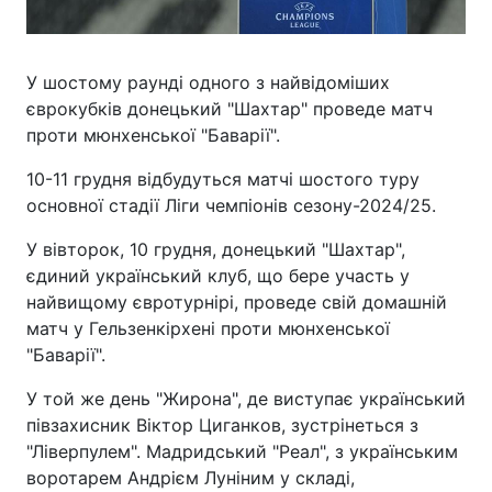
У шостому раунді одного з найвідоміших
єврокубків донецький "Шахтар" проведе матч
проти мюнхенської "Баварії".
10-11 грудня відбудуться матчі шостого туру
основної стадії Ліги чемпіонів сезону-2024/25.
У вівторок, 10 грудня, донецький "Шахтар",
єдиний український клуб, що бере участь у
найвищому євротурнірі, проведе свій домашній
матч у Гельзенкірхені проти мюнхенської
"Баварії".
У той же день "Жирона", де виступає український
півзахисник Віктор Циганков, зустрінеться з
"Ліверпулем". Мадридський "Реал", з українським
воротарем Андрієм Луніним у складі,