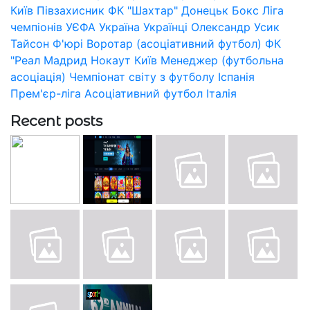
Київ
Півзахисник
ФК "Шахтар" Донецьк
Бокс
Ліга
чемпіонів УЄФА
Україна
Українці
Олександр Усик
Тайсон Ф'юрі
Воротар (асоціативний футбол)
ФК
"Реал Мадрид
Нокаут
Київ
Менеджер (футбольна
асоціація)
Чемпіонат світу з футболу
Іспанія
Прем'єр-ліга
Асоціативний футбол
Італія
Recent posts