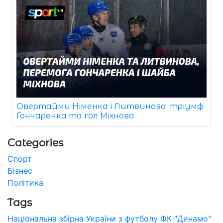
Овертайми Німенка і Литвинова, тріумф
Гончаренка та гол Міхнова.
Categories
Спорт
Бізнес
Політика
Tags
Національна збірна України з футболу
ФК "Динамо"