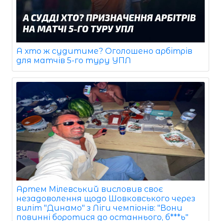
А хто ж судитиме? Оголошено арбітрів
для матчів 5-го туру УПЛ
Артем Мілевський висловив своє
незадоволення щодо Шовковського через
виліт "Динамо" з Ліги чемпіонів: "Вони
повинні боротися до останнього, б***ь"