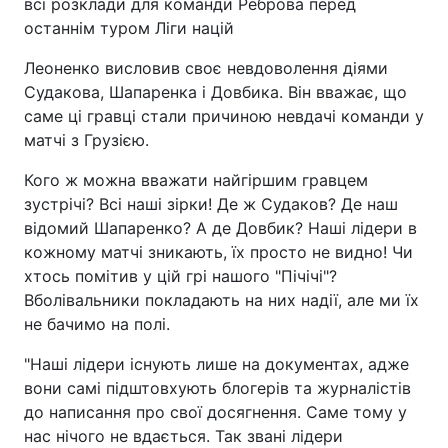
всі розклади для команди Реброва перед
останнім туром Ліги націй
Леоненко висловив своє невдоволення діями
Судакова, Шапаренка і Довбика. Він вважає, що
саме ці гравці стали причиною невдачі команди у
матчі з Грузією.
Кого ж можна вважати найгіршим гравцем
зустрічі? Всі наші зірки! Де ж Судаков? Де наш
відомий Шапаренко? А де Довбик? Наші лідери в
кожному матчі зникають, їх просто не видно! Чи
хтось помітив у цій грі нашого "Пічічі"?
Вболівальники покладають на них надії, але ми їх
не бачимо на полі.
"Наші лідери існують лише на документах, адже
вони самі підштовхують блогерів та журналістів
до написання про свої досягнення. Саме тому у
нас нічого не вдається. Так звані лідери