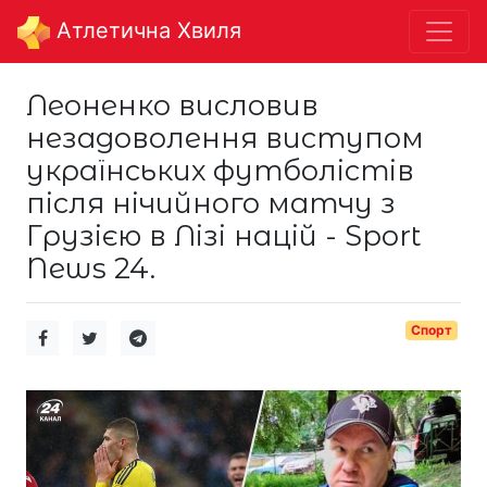
Aтлетична Хвиля
Леоненко висловив
незадоволення виступом
українських футболістів
після нічийного матчу з
Грузією в Лізі націй - Sport
News 24.
Спорт