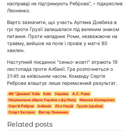
насправді не підтримують Реброва", – підкреслив
Леоненко.
Варто зазначити, що участь Артема Довбика в
грі проти Грузії залишалася під великим знаком
питання. Проте нападник Роми, незважаючи на
травму, вийшов на поле і провів у матчі 80
хвилин.
Наступний поєдинок "синьо-жовті" зіграють 19
листопада проти Албанії. Гра розпочнеться о
21:45 за київським часом. Команду Сергія
Реброва влаштує лише переможний результат.
ФК "Динамо" Київ
Київ
Україна
А.С. Рома
Національна збірна України з футболу
Микола Шапаренко
Сергій Ребров
Албанія
Ліга Націй
Грузія (країна)
Спорт Експрес
Віктор Леоненко
Related posts