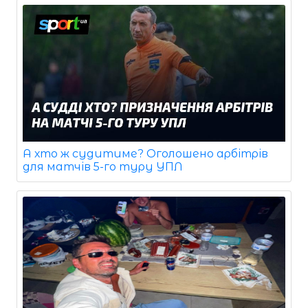
А хто ж судитиме? Оголошено арбітрів
для матчів 5-го туру УПЛ