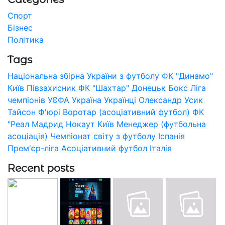
Спорт
Бізнес
Політика
Tags
Національна збірна України з футболу
ФК "Динамо"
Київ
Півзахисник
ФК "Шахтар" Донецьк
Бокс
Ліга
чемпіонів УЄФА
Україна
Українці
Олександр Усик
Тайсон Ф'юрі
Воротар (асоціативний футбол)
ФК
"Реал Мадрид
Нокаут
Київ
Менеджер (футбольна
асоціація)
Чемпіонат світу з футболу
Іспанія
Прем'єр-ліга
Асоціативний футбол
Італія
Recent posts