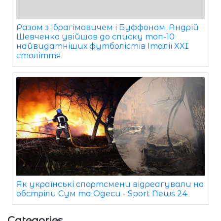
Разом з Ібрагімовичем і Буффоном, Андрій
Шевченко увійшов до списку топ-10
найвидатніших футболістів Італії XXI
століття.
Як українські спортсмени відреагували на
обстріли Сум та Одеси - Sport News 24
Categories