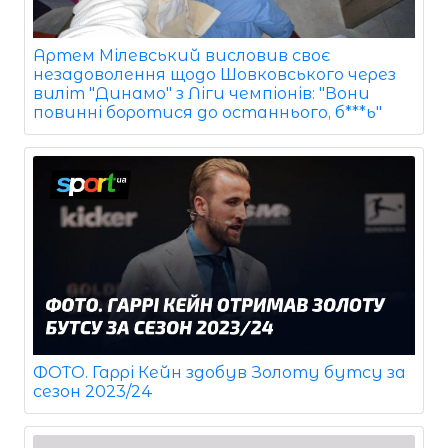
Артем Мілевський висловив своє
незадоволення щодо Шовковського через
виліт "Динамо" з Ліги чемпіонів: "Вони
повинні боротися до останнього, б***ь"
ФОТО. Гаррі Кейн здобув Золоту бутсу за
сезон 2023/24