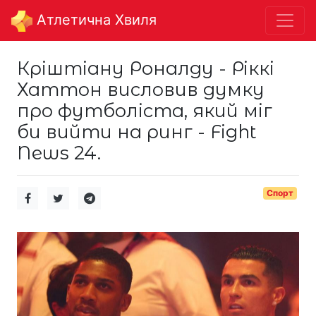
Aтлетична Хвиля
Кріштіану Роналду - Ріккі
Хаттон висловив думку
про футболіста, який міг
би вийти на ринг - Fight
News 24.
Спорт