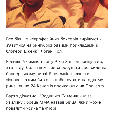
Все більше непрофесійних боксерів вирішують
з'явитися на рингу. Яскравими прикладами є
блогери Джейк і Логан Пол.
Колишній чемпіон світу Ріккі Хаттон припустив,
хто із футболістів міг би спробувати свої сили на
боксерському ринзі. Ексчемпіон планети
зізнався, з ким би хотів побоксувати на одному
ринзі, пише 24 Канал із посиланням на Goal.com.
Варто дізнатись "Задушить їх менш ніж за
хвилину": боєць ММА назвав бійця, який може
повалити Усика та Ф'юрі