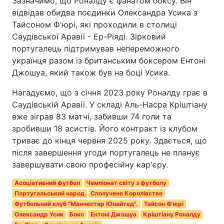
Зазначимо, що Роналду є фанатом боксу. Він
відвідав обидва поєдинки Олександра Усика з
Тайсоном Ф'юрі, які проходили в столиці
Саудівської Аравії - Ер-Ріяді. Зірковий
португалець підтримував непереможного
українця разом із британським боксером Ентоні
Джошуа, який також був на боці Усика.
Нагадуємо, що з січня 2023 року Роналду грає в
Саудівській Аравії. У складі Аль-Насра Кріштіану
вже зіграв 83 матчі, забивши 74 голи та
зробивши 18 асистів. Його контракт із клубом
триває до кінця червня 2025 року. Здається, що
після завершення угоди португалець не планує
завершувати свою професійну кар'єру.
Асоціативний футбол
Чемпіонат світу з футболу
Португальський народ
Сполучене Королівство
Футбольний клуб "Манчестер Юнайтед".
Тайсон Ф'юрі
Олександр Усик
Бокс
Ентоні Джошуа
Кріштіану Роналду