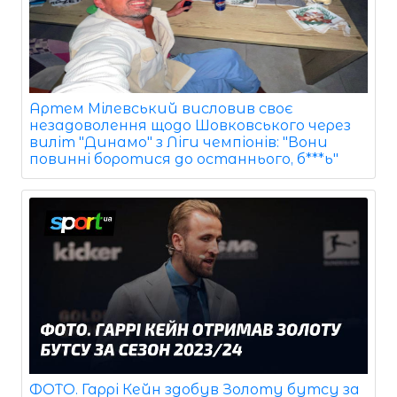
Артем Мілевський висловив своє
незадоволення щодо Шовковського через
виліт "Динамо" з Ліги чемпіонів: "Вони
повинні боротися до останнього, б***ь"
ФОТО. Гаррі Кейн здобув Золоту бутсу за