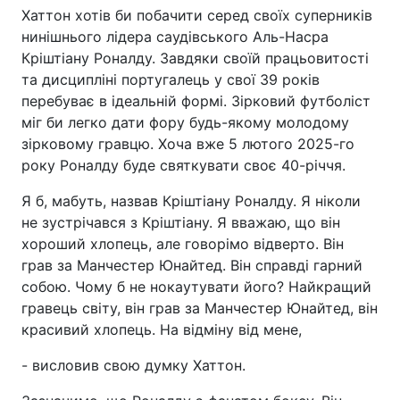
Хаттон хотів би побачити серед своїх суперників
нинішнього лідера саудівського Аль-Насра
Кріштіану Роналду. Завдяки своїй працьовитості
та дисципліні португалець у свої 39 років
перебуває в ідеальній формі. Зірковий футболіст
міг би легко дати фору будь-якому молодому
зірковому гравцю. Хоча вже 5 лютого 2025-го
року Роналду буде святкувати своє 40-річчя.
Я б, мабуть, назвав Кріштіану Роналду. Я ніколи
не зустрічався з Кріштіану. Я вважаю, що він
хороший хлопець, але говорімо відверто. Він
грав за Манчестер Юнайтед. Він справді гарний
собою. Чому б не нокаутувати його? Найкращий
гравець світу, він грав за Манчестер Юнайтед, він
красивий хлопець. На відміну від мене,
- висловив свою думку Хаттон.