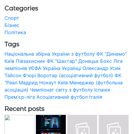
Categories
Спорт
Бізнес
Політика
Tags
Національна збірна України з футболу
ФК "Динамо"
Київ
Півзахисник
ФК "Шахтар" Донецьк
Бокс
Ліга
чемпіонів УЄФА
Україна
Українці
Олександр Усик
Тайсон Ф'юрі
Воротар (асоціативний футбол)
ФК
"Реал Мадрид
Нокаут
Київ
Менеджер (футбольна
асоціація)
Чемпіонат світу з футболу
Іспанія
Прем'єр-ліга
Асоціативний футбол
Італія
Recent posts