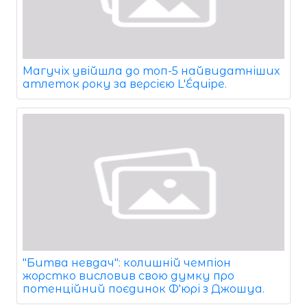
Магучіх увійшла до топ-5 найвидатніших
атлеток року за версією L'Équipe.
"Битва невдач": колишній чемпіон
жорстко висловив свою думку про
потенційний поєдинок Ф'юрі з Джошуа.