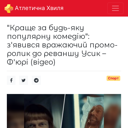
Aтлетична Хвиля
"Краще за будь-яку
популярну комедію":
з'явився вражаючий промо-
ролик до реваншу Усик –
Ф'юрі (відео)
Спорт