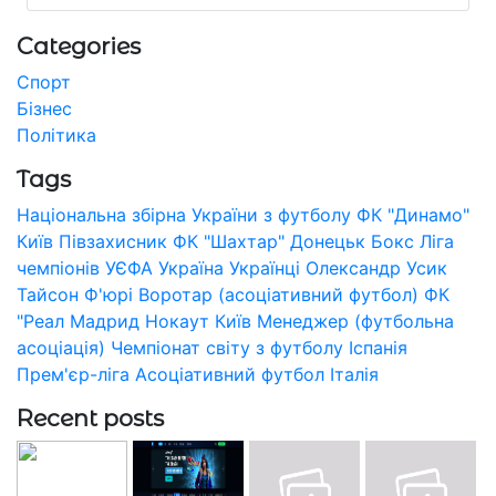
Categories
Спорт
Бізнес
Політика
Tags
Національна збірна України з футболу
ФК "Динамо"
Київ
Півзахисник
ФК "Шахтар" Донецьк
Бокс
Ліга
чемпіонів УЄФА
Україна
Українці
Олександр Усик
Тайсон Ф'юрі
Воротар (асоціативний футбол)
ФК
"Реал Мадрид
Нокаут
Київ
Менеджер (футбольна
асоціація)
Чемпіонат світу з футболу
Іспанія
Прем'єр-ліга
Асоціативний футбол
Італія
Recent posts