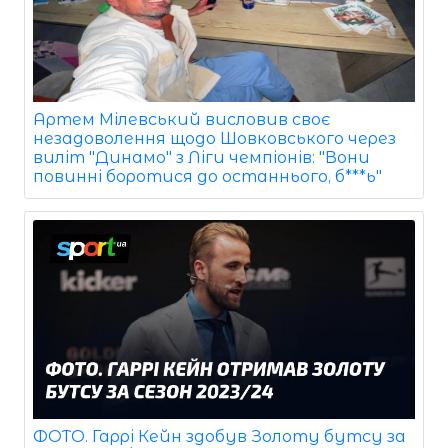
Артем Мілевський висловив своє
незадоволення щодо Шовковського через
виліт "Динамо" з Ліги чемпіонів: "Вони
повинні боротися до останнього, б***ь"
ФОТО. Гаррі Кейн здобув Золоту бутсу за