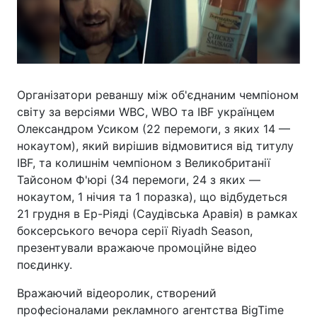
Організатори реваншу між об'єднаним чемпіоном
світу за версіями WBC, WBO та IBF українцем
Олександром Усиком (22 перемоги, з яких 14 —
нокаутом), який вирішив відмовитися від титулу
IBF, та колишнім чемпіоном з Великобританії
Тайсоном Ф'юрі (34 перемоги, 24 з яких —
нокаутом, 1 нічия та 1 поразка), що відбудеться
21 грудня в Ер-Ріяді (Саудівська Аравія) в рамках
боксерського вечора серії Riyadh Season,
презентували вражаюче промоційне відео
поєдинку.
Вражаючий відеоролик, створений
професіоналами рекламного агентства BigTime