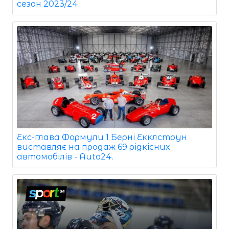
сезон 2023/24
Екс-глава Формули 1 Берні Екклстоун
виставляє на продаж 69 рідкісних
автомобілів - Auto24.