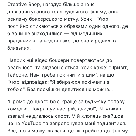
Creative Shop, нагадує більше анонс
довгоочікуваного голлівудського фільму, аніж
рекламу боксерського матчу. Усик і Ф'юрі
постійно стикаються з образами один одного, де
б вони не знаходилися — від медичних
працівників та водіїв таксі до своїх рідних та
близьких.
Наприкінці відео боксери повертаються до
реальності та зідзвонюються. Усик каже: "Привіт,
Тайсоне. Нам треба покінчити з цим", на що
Ф'юрі відповідає: "Я збираюся покінчити з
тобою". Без посмішки дивитися не можна...
"Промо до цього бою краще за будь-яку топову
комедію. Покращує настрій, дякую!", "Я жінка і
взагалі не дивлюсь спорт. Мій хлопець знайшов
це на YouTube та запропонував мені подивитися.
Все, що я можу сказати, це як трейлер до фільму.