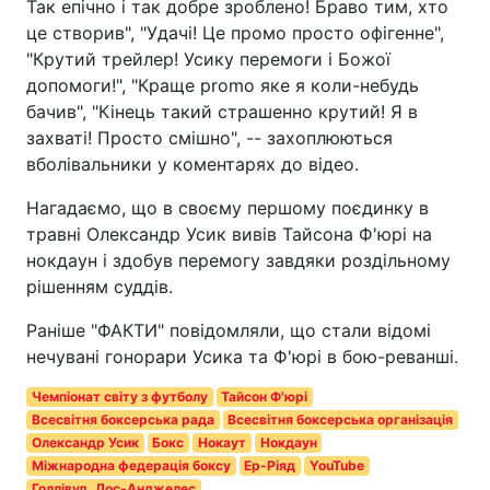
Так епічно і так добре зроблено! Браво тим, хто
це створив", "Удачі! Це промо просто офігенне",
"Крутий трейлер! Усику перемоги і Божої
допомоги!", "Краще promo яке я коли-небудь
бачив", "Кінець такий страшенно крутий! Я в
захваті! Просто смішно", -- захоплюються
вболівальники у коментарях до відео.
Нагадаємо, що в своєму першому поєдинку в
травні Олександр Усик вивів Тайсона Ф'юрі на
нокдаун і здобув перемогу завдяки роздільному
рішенням суддів.
Раніше "ФАКТИ" повідомляли, що стали відомі
нечувані гонорари Усика та Ф'юрі в бою-реванші.
Чемпіонат світу з футболу
Тайсон Ф'юрі
Всесвітня боксерська рада
Всесвітня боксерська організація
Олександр Усик
Бокс
Нокаут
Нокдаун
Міжнародна федерація боксу
Ер-Ріяд
YouTube
Голлівуд, Лос-Анджелес