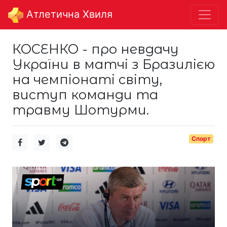
Aтлетична Хвиля
КОСЕНКО - про невдачу
України в матчі з Бразилією
на чемпіонаті світу,
виступ команди та
травму Шотурми.
Спорт