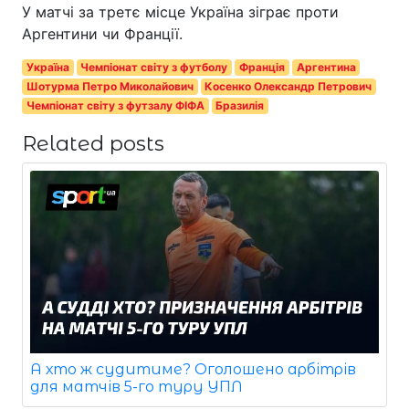
У матчі за третє місце Україна зіграє проти
Аргентини чи Франції.
Україна
Чемпіонат світу з футболу
Франція
Аргентина
Шотурма Петро Миколайович
Косенко Олександр Петрович
Чемпіонат світу з футзалу ФІФА
Бразилія
Related posts
А хто ж судитиме? Оголошено арбітрів
для матчів 5-го туру УПЛ