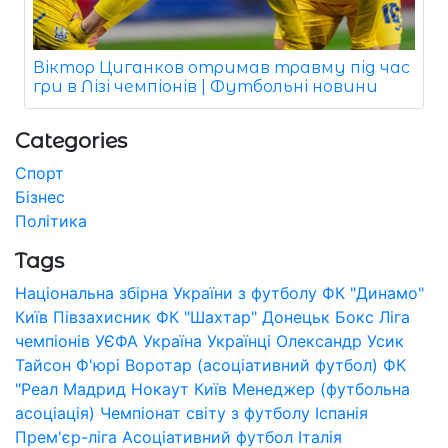
Віктор Циганков отримав травму під час
гри в Лізі чемпіонів | Футбольні новини
Categories
Спорт
Бізнес
Політика
Tags
Національна збірна України з футболу
ФК "Динамо"
Київ
Півзахисник
ФК "Шахтар" Донецьк
Бокс
Ліга
чемпіонів УЄФА
Україна
Українці
Олександр Усик
Тайсон Ф'юрі
Воротар (асоціативний футбол)
ФК
"Реал Мадрид
Нокаут
Київ
Менеджер (футбольна
асоціація)
Чемпіонат світу з футболу
Іспанія
Прем'єр-ліга
Асоціативний футбол
Італія