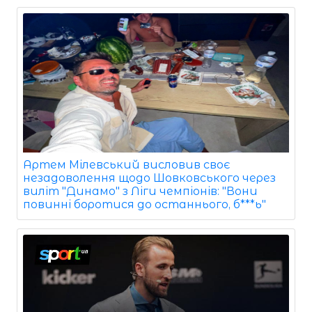
Артем Мілевський висловив своє
незадоволення щодо Шовковського через
виліт "Динамо" з Ліги чемпіонів: "Вони
повинні боротися до останнього, б***ь"