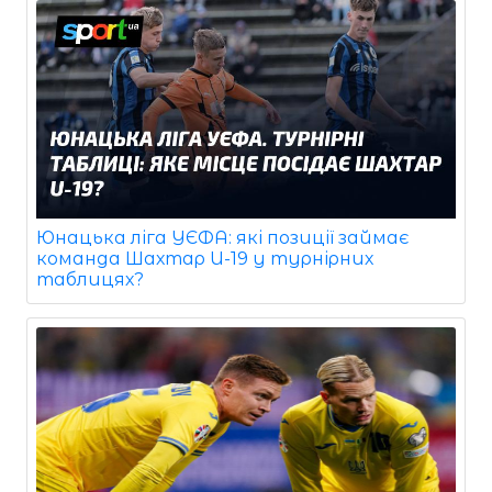
Юнацька ліга УЄФА: які позиції займає
команда Шахтар U-19 у турнірних
таблицях?