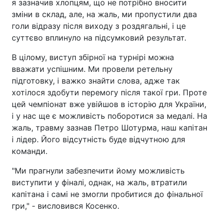
я зазначив хлопцям, що не потрібно вносити
зміни в склад, але, на жаль, ми пропустили два
голи відразу після виходу з роздягальні, і це
суттєво вплинуло на підсумковий результат.
В цілому, виступ збірної на турнірі можна
вважати успішним. Ми провели ретельну
підготовку, і важко знайти слова, адже так
хотілося здобути перемогу після такої гри. Проте
цей чемпіонат вже увійшов в історію для України,
і у нас ще є можливість поборотися за медалі. На
жаль, травму зазнав Петро Шотурма, наш капітан
і лідер. Його відсутність буде відчутною для
команди.
"Ми прагнули забезпечити йому можливість
виступити у фіналі, однак, на жаль, втратили
капітана і самі не змогли пробитися до фінальної
гри," - висловився Косенко.