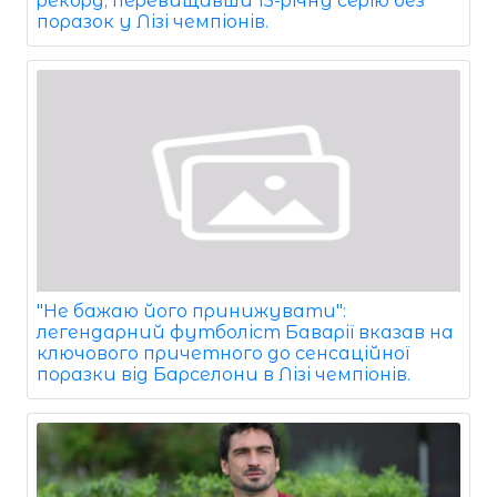
рекорд, перевищивши 15-річну серію без
поразок у Лізі чемпіонів.
"Не бажаю його принижувати":
легендарний футболіст Баварії вказав на
ключового причетного до сенсаційної
поразки від Барселони в Лізі чемпіонів.