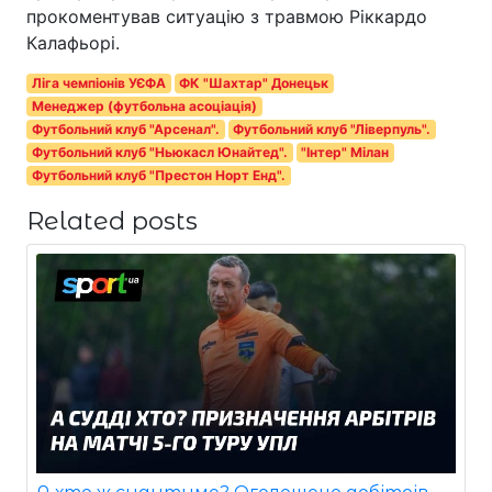
прокоментував ситуацію з травмою Ріккардо
Калафьорі.
Ліга чемпіонів УЄФА
ФК "Шахтар" Донецьк
Менеджер (футбольна асоціація)
Футбольний клуб "Арсенал".
Футбольний клуб "Ліверпуль".
Футбольний клуб "Ньюкасл Юнайтед".
"Інтер" Мілан
Футбольний клуб "Престон Норт Енд".
Related posts