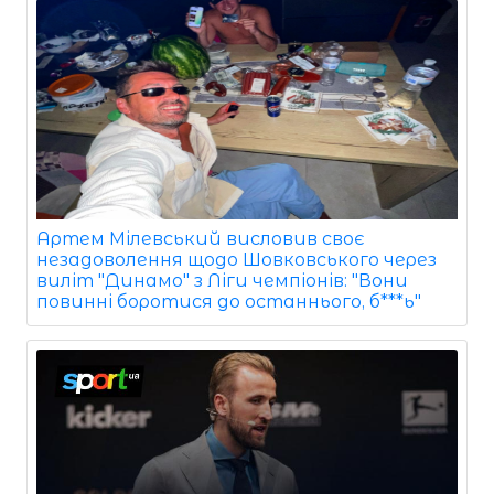
Артем Мілевський висловив своє
незадоволення щодо Шовковського через
виліт "Динамо" з Ліги чемпіонів: "Вони
повинні боротися до останнього, б***ь"