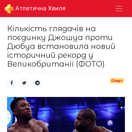
Aтлетична Хвиля
Кількість глядачів на
поєдинку Джошуа проти
Дюбуа встановила новий
історичний рекорд у
Великобританії (ФОТО)
Спорт