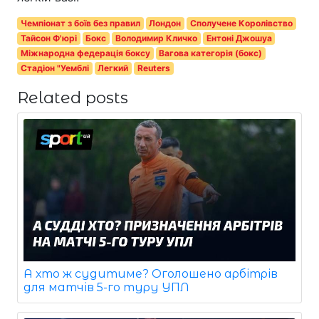
Чемпіонат з боїв без правил
Лондон
Сполучене Королівство
Тайсон Ф'юрі
Бокс
Володимир Кличко
Ентоні Джошуа
Міжнародна федерація боксу
Вагова категорія (бокс)
Стадіон "Уемблі
Легкий
Reuters
Related posts
А хто ж судитиме? Оголошено арбітрів
для матчів 5-го туру УПЛ