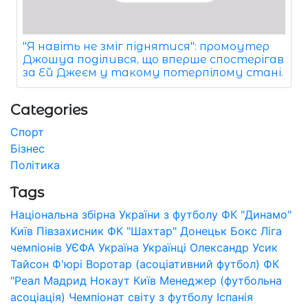
"Я навіть не зміг піднятися": промоутер
Джошуа поділився, що вперше спостерігав
за Ей Джеєм у такому потерпілому стані.
Categories
Спорт
Бізнес
Політика
Tags
Національна збірна України з футболу
ФК "Динамо"
Київ
Півзахисник
ФК "Шахтар" Донецьк
Бокс
Ліга
чемпіонів УЄФА
Україна
Українці
Олександр Усик
Тайсон Ф'юрі
Воротар (асоціативний футбол)
ФК
"Реал Мадрид
Нокаут
Київ
Менеджер (футбольна
асоціація)
Чемпіонат світу з футболу
Іспанія