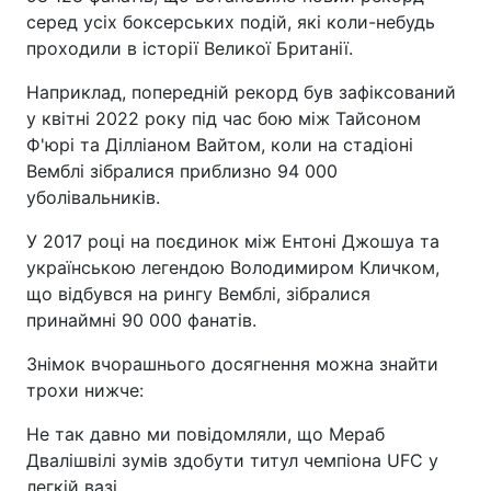
серед усіх боксерських подій, які коли-небудь
проходили в історії Великої Британії.
Наприклад, попередній рекорд був зафіксований
у квітні 2022 року під час бою між Тайсоном
Ф'юрі та Ділліаном Вайтом, коли на стадіоні
Вемблі зібралися приблизно 94 000
уболівальників.
У 2017 році на поєдинок між Ентоні Джошуа та
українською легендою Володимиром Кличком,
що відбувся на рингу Вемблі, зібралися
принаймні 90 000 фанатів.
Знімок вчорашнього досягнення можна знайти
трохи нижче:
Не так давно ми повідомляли, що Мераб
Двалішвілі зумів здобути титул чемпіона UFC у
легкій вазі.