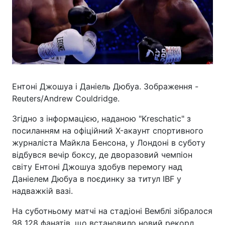
Ентоні Джошуа і Даніель Дюбуа. Зображення -
Reuters/Andrew Couldridge.
Згідно з інформацією, наданою "Kreschatic" з
посиланням на офіційний X-акаунт спортивного
журналіста Майкла Бенсона, у Лондоні в суботу
відбувся вечір боксу, де дворазовий чемпіон
світу Ентоні Джошуа здобув перемогу над
Даніелем Дюбуа в поєдинку за титул IBF у
надважкій вазі.
На суботньому матчі на стадіоні Вемблі зібралося
98 128 фанатів, що встановило новий рекорд