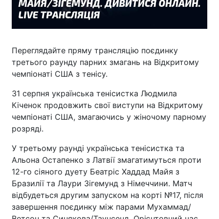
Переглядайте пряму трансляцію поєдинку
третього раунду парних змагань на Відкритому
чемпіонаті США з тенісу.
31 серпня українська тенісистка Людмила
Кіченок продовжить свої виступи на Відкритому
чемпіонаті США, змагаючись у жіночому парному
розряді.
У третьому раунді українська тенісистка та
Альона Остапенко з Латвії змагатимуться проти
12-го сіяного дуету Беатріс Хаддад Майя з
Бразилії та Лаури Зігемунд з Німеччини. Матч
відбудеться другим запуском на корті №17, після
завершення поєдинку між парами Мухаммад/
Вотсон та Синякова/Таунсенд. Орієнтовний час