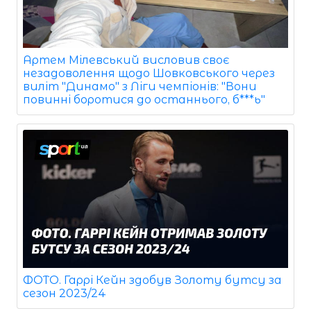
Артем Мілевський висловив своє
незадоволення щодо Шовковського через
виліт "Динамо" з Ліги чемпіонів: "Вони
повинні боротися до останнього, б***ь"
ФОТО. Гаррі Кейн здобув Золоту бутсу за
сезон 2023/24