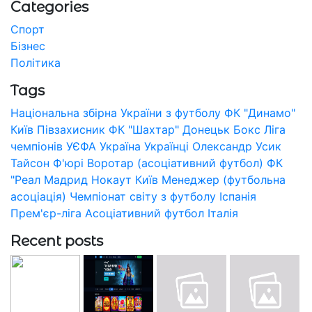
Categories
Спорт
Бізнес
Політика
Tags
Національна збірна України з футболу
ФК "Динамо"
Київ
Півзахисник
ФК "Шахтар" Донецьк
Бокс
Ліга
чемпіонів УЄФА
Україна
Українці
Олександр Усик
Тайсон Ф'юрі
Воротар (асоціативний футбол)
ФК
"Реал Мадрид
Нокаут
Київ
Менеджер (футбольна
асоціація)
Чемпіонат світу з футболу
Іспанія
Прем'єр-ліга
Асоціативний футбол
Італія
Recent posts