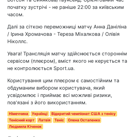
початку зустрічі - не раніше 22:00 за київським
часом.
Далі за сіткою переможниці матчу Анна Даніліна
/ Ірина Хромачова - Тереза Міхалкова / Олівія
Ніколлс.
Увага! Трансляція матчу здійснюється стороннім
сервісом (плеєром), вміст якого не керується та
не контролюється Sport.ua.
Користування цим плеєром є самостійним та
обдуманим вибором користувача, який
усвідомлює і приймає всі можливі ризики,
пов'язані з його використанням.
Німеччина
Українці
Відкритий чемпіонат США з тенісу
Тенісний корт
Латвія
Теніс
Олена Остапенко
Людмила Кіченок