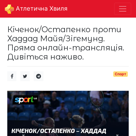
Aтлетична Хвиля
Кіченок/Остапенко проти
Хаддад Майя/Зігемунд.
Пряма онлайн-трансляція.
Дивіться наживо.
Спорт