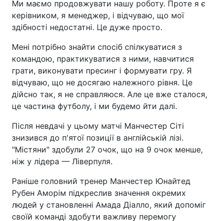
Ми маємо продовжувати нашу роботу. Проте я є
керівником, я менеджер, і відчуваю, що мої
здібності недостатні. Це дуже просто.
Мені потрібно знайти спосіб спілкуватися з
командою, практикуватися з ними, навчитися
грати, виконувати пресинг і формувати гру. Я
відчуваю, що не досягаю належного рівня. Це
дійсно так, я не справляюся. Але це вже сталося,
це частина футболу, і ми будемо йти далі.
Після невдачі у цьому матчі Манчестер Сіті
знизився до п'ятої позиції в англійській лізі.
"Містяни" здобули 27 очок, що на 9 очок менше,
ніж у лідера — Ліверпуля.
Раніше головний тренер Манчестер Юнайтед
Рубен Аморім підкреслив значення окремих
людей у становленні Амада Діалло, який допоміг
своїй команді здобути важливу перемогу