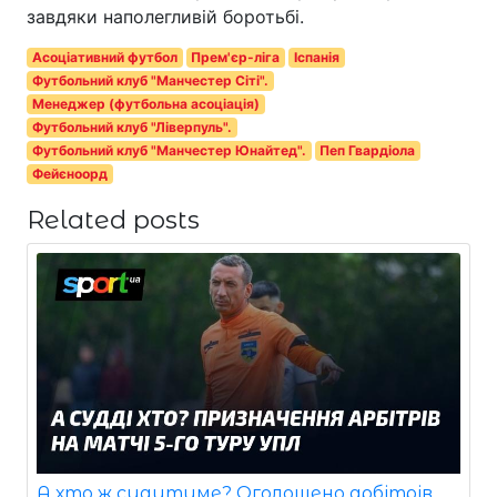
завдяки наполегливій боротьбі.
Асоціативний футбол
Прем'єр-ліга
Іспанія
Футбольний клуб "Манчестер Сіті".
Менеджер (футбольна асоціація)
Футбольний клуб "Ліверпуль".
Футбольний клуб "Манчестер Юнайтед".
Пеп Гвардіола
Фейєноорд
Related posts
А хто ж судитиме? Оголошено арбітрів