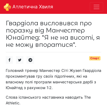
Aтлетична Хвиля
Гвардіола висловився про
поразку від Манчестер
Юнайтед: "Я не на висоті, я
не можу впоратися".
Спорт
Головний тренер Манчестер Сіті Жузеп Гвардіола
прокоментував гру своїх підопічних, які на
власному полі програли манчестерське дербі з
Юнайтед з рахунком 1:2.
Слова іспанського наставника наводить The
Athletic.