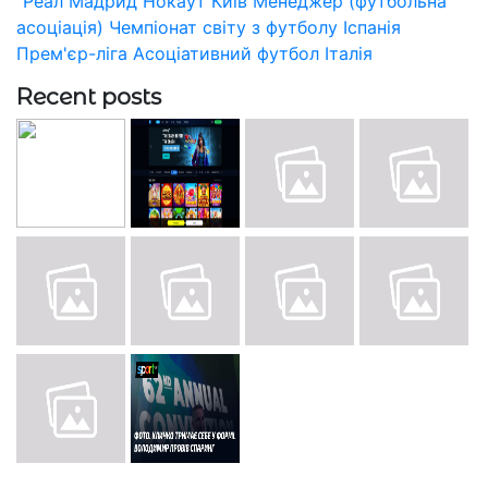
"Реал Мадрид
Нокаут
Київ
Менеджер (футбольна
асоціація)
Чемпіонат світу з футболу
Іспанія
Прем'єр-ліга
Асоціативний футбол
Італія
Recent posts