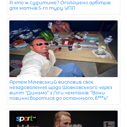
А хто ж судитиме? Оголошено арбітрів
для матчів 5-го туру УПЛ
Артем Мілевський висловив своє
незадоволення щодо Шовковського через
виліт "Динамо" з Ліги чемпіонів: "Вони
повинні боротися до останнього, б***ь"