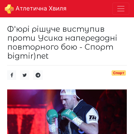
Aтлетична Хвиля
Ф'юрі рішуче виступив
проти Усика напередодні
повторного бою - Спорт
bigmir)net
Спорт