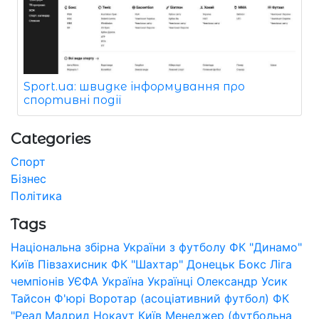
Sport.ua: швидке інформування про
спортивні події
Categories
Спорт
Бізнес
Політика
Tags
Національна збірна України з футболу
ФК "Динамо"
Київ
Півзахисник
ФК "Шахтар" Донецьк
Бокс
Ліга
чемпіонів УЄФА
Україна
Українці
Олександр Усик
Тайсон Ф'юрі
Воротар (асоціативний футбол)
ФК
"Реал Мадрид
Нокаут
Київ
Менеджер (футбольна