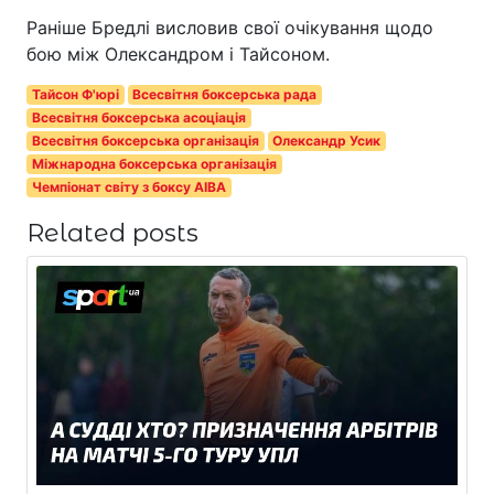
Раніше Бредлі висловив свої очікування щодо
бою між Олександром і Тайсоном.
Тайсон Ф'юрі
Всесвітня боксерська рада
Всесвітня боксерська асоціація
Всесвітня боксерська організація
Олександр Усик
Міжнародна боксерська організація
Чемпіонат світу з боксу AIBA
Related posts