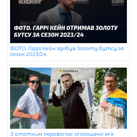
ФОТО. Гаррі Кейн здобув Золоту бутсу за
сезон 2023/24
З істотним перевагою: оголошено ім'я