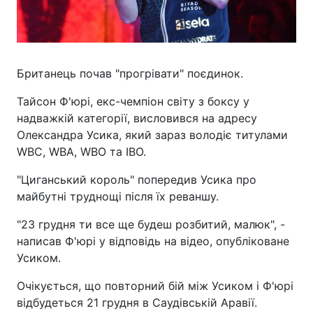
Британець почав "прогрівати" поєдинок.
Тайсон Ф'юрі, екс-чемпіон світу з боксу у
надважкій категорії, висловився на адресу
Олександра Усика, який зараз володіє титулами
WBC, WBA, WBO та IBO.
"Циганський король" попередив Усика про
майбутні труднощі після їх реваншу.
"23 грудня ти все ще будеш розбитий, малюк", -
написав Ф'юрі у відповідь на відео, опубліковане
Усиком.
Очікується, що повторний бій між Усиком і Ф'юрі
відбудеться 21 грудня в Саудівській Аравії.