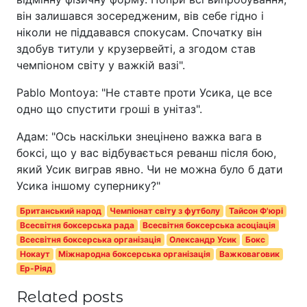
він залишався зосередженим, вів себе гідно і
ніколи не піддавався спокусам. Спочатку він
здобув титули у крузервейті, а згодом став
чемпіоном світу у важкій вазі".
Pablo Montoya: "Не ставте проти Усика, це все
одно що спустити гроші в унітаз".
Адам: "Ось наскільки знецінено важка вага в
боксі, що у вас відбувається реванш після бою,
який Усик виграв явно. Чи не можна було б дати
Усика іншому супернику?"
Британський народ
Чемпіонат світу з футболу
Тайсон Ф'юрі
Всесвітня боксерська рада
Всесвітня боксерська асоціація
Всесвітня боксерська організація
Олександр Усик
Бокс
Нокаут
Міжнародна боксерська організація
Важковаговик
Ер-Ріяд
Related posts