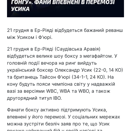
21 грудня в Ер-Ріяді відбудеться бажаний реванш
між Усиком і Ф'юрі.
21 грудня в Ер-Ріяді (Саудівська Аравія)
відбудеться велике шоу боксу з мегафайтом. У
головній події вечора на ринг вийдуть
український боксер Олександр Усик (22-0, 14 КО)
та британець Тайсон Ф'юрі (34-1-1, 24 КО). На
кону будуть пояси чемпіона світу у надважкій
вазі за версіями WBC, WBA та WBO, а також
другорядний титул IBO.
Фанати боксу активно підтримують Усика,
впевнені у його перемозі. У соціальних мережах
можна зустріти безліч заяв про те, що Усик
покаже найкращий бій у своїй кар'єрі та