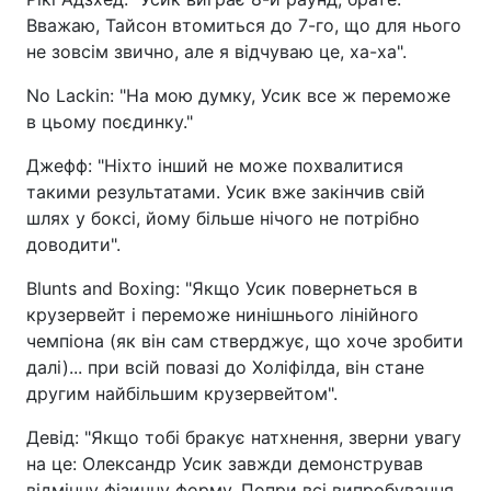
Вважаю, Тайсон втомиться до 7-го, що для нього
не зовсім звично, але я відчуваю це, ха-ха".
No Lackin: "На мою думку, Усик все ж переможе
в цьому поєдинку."
Джефф: "Ніхто інший не може похвалитися
такими результатами. Усик вже закінчив свій
шлях у боксі, йому більше нічого не потрібно
доводити".
Blunts and Boxing: "Якщо Усик повернеться в
крузервейт і переможе нинішнього лінійного
чемпіона (як він сам стверджує, що хоче зробити
далі)... при всій повазі до Холіфілда, він стане
другим найбільшим крузервейтом".
Девід: "Якщо тобі бракує натхнення, зверни увагу
на це: Олександр Усик завжди демонстрував
відмінну фізичну форму. Попри всі випробування,