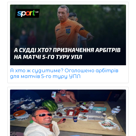
А хто ж судитиме? Оголошено арбітрів
для матчів 5-го туру УПЛ