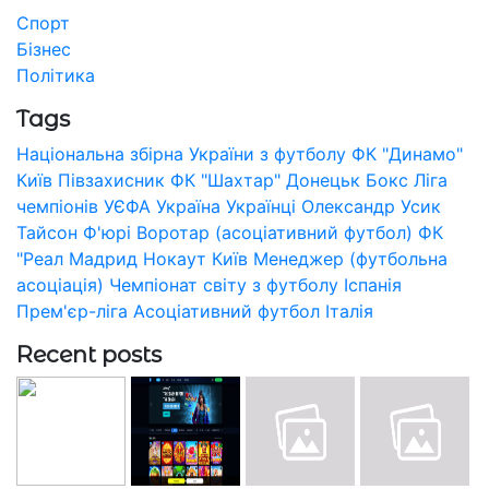
Спорт
Бізнес
Політика
Tags
Національна збірна України з футболу
ФК "Динамо"
Київ
Півзахисник
ФК "Шахтар" Донецьк
Бокс
Ліга
чемпіонів УЄФА
Україна
Українці
Олександр Усик
Тайсон Ф'юрі
Воротар (асоціативний футбол)
ФК
"Реал Мадрид
Нокаут
Київ
Менеджер (футбольна
асоціація)
Чемпіонат світу з футболу
Іспанія
Прем'єр-ліга
Асоціативний футбол
Італія
Recent posts