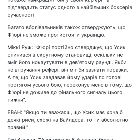
підтвердить статус одного з найбільших боксерів
сучасності.
Багато вболівальників також стверджують, що
Ф'юрі не зможе протистояти українцю.
Міккі Руж: "Ф'юрі постійно стверджує, що Усик
опинився в скрутному становищі, оскільки не
зміг його нокаутувати в дев'ятому раунді. Якби
не втручання рефері, він міг би зазнати поразки.
А те, що Усик завдавав йому ударів по голові
протягом усього бою, переконує мене в тому, що
Ф'юрі не доживе до фінального сигналу цього
тижня".
ЕВАН: "Якщо ти вважаєш, що Усик має хоча б
деякі риси, схожі на Вайлдера, то ти абсолютно
правий."
Рікі Адзхед: "Усик виграє 8-й раунд, брате.