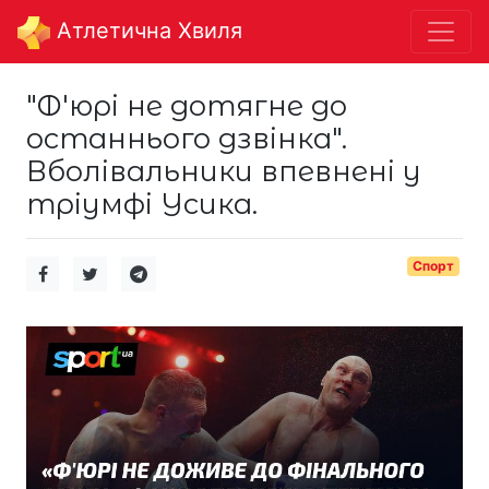
Aтлетична Хвиля
"Ф'юрі не дотягне до
останнього дзвінка".
Вболівальники впевнені у
тріумфі Усика.
Спорт