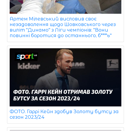
Артем Мілевський висловив своє
незадоволення щодо Шовковського через
виліт "Динамо" з Ліги чемпіонів: "Вони
повинні боротися до останнього, б***ь"
ФОТО. Гаррі Кейн здобув Золоту бутсу за
сезон 2023/24